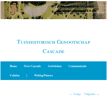
Spring
naar
de
primaire
inhoud
Tuinhistorisch Genootschap
Cascade
Hoofdmenu
Home
Over Cascade
Activiteiten
Communicatie
Colofon
|
Weblog/Nieuws
Berichtnavigatie
←
Vorige
Volgende
→