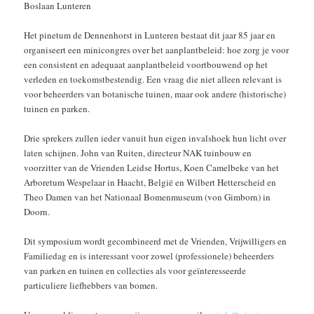
Boslaan Lunteren
Het pinetum de Dennenhorst in Lunteren bestaat dit jaar 85 jaar en
organiseert een minicongres over het aanplantbeleid: hoe zorg je voor
een consistent en adequaat aanplantbeleid voortbouwend op het
verleden en toekomstbestendig. Een vraag die niet alleen relevant is
voor beheerders van botanische tuinen, maar ook andere (historische)
tuinen en parken.
Drie sprekers zullen ieder vanuit hun eigen invalshoek hun licht over
laten schijnen. John van Ruiten, directeur NAK tuinbouw en
voorzitter van de Vrienden Leidse Hortus, Koen Camelbeke van het
Arboretum Wespelaar in Haacht, België en Wilbert Hetterscheid en
Theo Damen van het Nationaal Bomenmuseum (von Gimborn) in
Doorn.
Dit symposium wordt gecombineerd met de Vrienden, Vrijwilligers en
Familiedag en is interessant voor zowel (professionele) beheerders
van parken en tuinen en collecties als voor geïnteresseerde
particuliere liefhebbers van bomen.