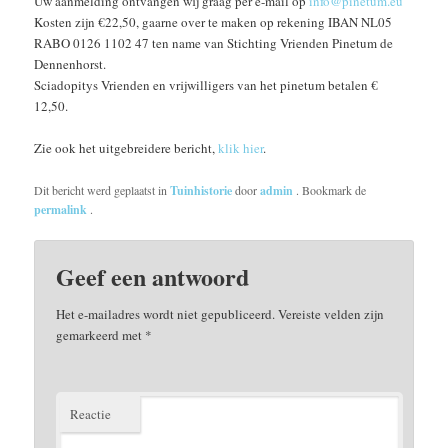
Uw aanmelding ontvangen wij graag per e-mail op
info@pinetum.eu
Kosten zijn €22,50, gaarne over te maken op rekening IBAN NL05
RABO 0126 1102 47 ten name van Stichting Vrienden Pinetum de
Dennenhorst.
Sciadopitys Vrienden en vrijwilligers van het pinetum betalen €
12,50.
Zie ook het uitgebreidere bericht,
klik hier
.
Dit bericht werd geplaatst in
Tuinhistorie
door
admin
. Bookmark de
permalink
.
Geef een antwoord
Het e-mailadres wordt niet gepubliceerd.
Vereiste velden zijn
gemarkeerd met
*
Reactie