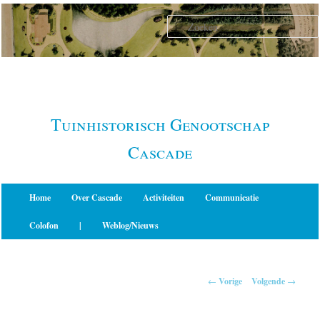
Spring
naar
de
primaire
inhoud
Tuinhistorisch Genootschap
Cascade
Hoofdmenu
Home
Over Cascade
Activiteiten
Communicatie
Colofon
|
Weblog/Nieuws
Berichtnavigatie
←
Vorige
Volgende
→