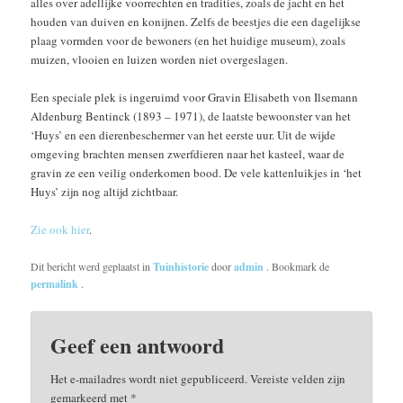
alles over adellijke voorrechten en tradities, zoals de jacht en het
houden van duiven en konijnen. Zelfs de beestjes die een dagelijkse
plaag vormden voor de bewoners (en het huidige museum), zoals
muizen, vlooien en luizen worden niet overgeslagen.
Een speciale plek is ingeruimd voor Gravin Elisabeth von Ilsemann
Aldenburg Bentinck (1893 – 1971), de laatste bewoonster van het
‘Huys’ en een dierenbeschermer van het eerste uur. Uit de wijde
omgeving brachten mensen zwerfdieren naar het kasteel, waar de
gravin ze een veilig onderkomen bood. De vele kattenluikjes in ‘het
Huys’ zijn nog altijd zichtbaar.
Zie ook hier
.
Dit bericht werd geplaatst in
Tuinhistorie
door
admin
. Bookmark de
permalink
.
Geef een antwoord
Het e-mailadres wordt niet gepubliceerd.
Vereiste velden zijn
gemarkeerd met
*