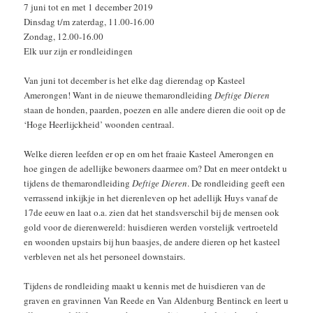
7 juni tot en met 1 december 2019
Dinsdag t/m zaterdag, 11.00-16.00
Zondag, 12.00-16.00
Elk uur zijn er rondleidingen
Van juni tot december is het elke dag dierendag op Kasteel
Amerongen! Want in de nieuwe themarondleiding
Deftige Dieren
staan de honden, paarden, poezen en alle andere dieren die ooit op de
‘Hoge Heerlijckheid’ woonden centraal.
Welke dieren leefden er op en om het fraaie Kasteel Amerongen en
hoe gingen de adellijke bewoners daarmee om? Dat en meer ontdekt u
tijdens de themarondleiding
Deftige Dieren
. De rondleiding geeft een
verrassend inkijkje in het dierenleven op het adellijk Huys vanaf de
17de eeuw en laat o.a. zien dat het standsverschil bij de mensen ook
gold voor de dierenwereld: huisdieren werden vorstelijk vertroeteld
en woonden upstairs bij hun baasjes, de andere dieren op het kasteel
verbleven net als het personeel downstairs.
Tijdens de rondleiding maakt u kennis met de huisdieren van de
graven en gravinnen Van Reede en Van Aldenburg Bentinck en leert u