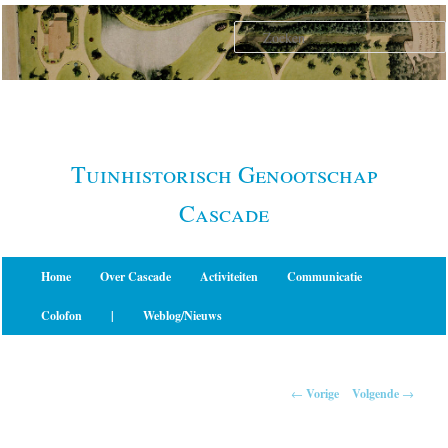
Spring
naar
de
primaire
inhoud
Tuinhistorisch Genootschap
Cascade
Hoofdmenu
Home
Over Cascade
Activiteiten
Communicatie
Colofon
|
Weblog/Nieuws
Berichtnavigatie
←
Vorige
Volgende
→