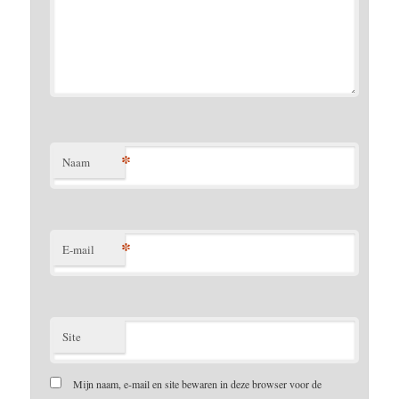
*
Naam
*
E-mail
Site
Mijn naam, e-mail en site bewaren in deze browser voor de