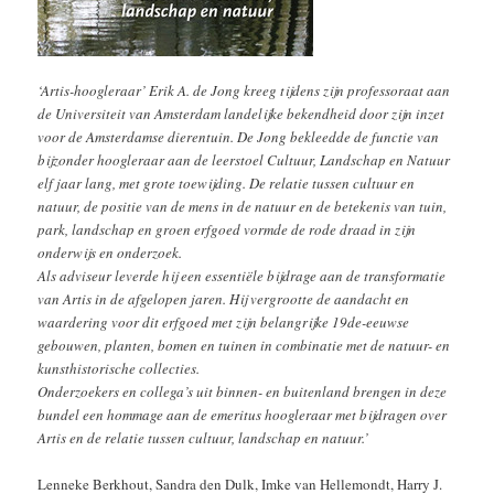
‘Artis-hoogleraar’ Erik A. de Jong kreeg tijdens zijn professoraat aan
de Universiteit van Amsterdam landelijke bekendheid door zijn inzet
voor de Amsterdamse dierentuin. De Jong bekleedde de functie van
bijzonder hoogleraar aan de leerstoel Cultuur, Landschap en Natuur
elf jaar lang, met grote toewijding. De relatie tussen cultuur en
natuur, de positie van de mens in de natuur en de betekenis van tuin,
park, landschap en groen erfgoed vormde de rode draad in zijn
onderwijs en onderzoek.
Als adviseur leverde hij een essentiële bijdrage aan de transformatie
van Artis in de afgelopen jaren. Hij vergrootte de aandacht en
waardering voor dit erfgoed met zijn belangrijke 19de-eeuwse
gebouwen, planten, bomen en tuinen in combinatie met de natuur- en
kunsthistorische collecties.
Onderzoekers en collega’s uit binnen- en buitenland brengen in deze
bundel een hommage aan de emeritus hoogleraar met bijdragen over
Artis en de relatie tussen cultuur, landschap en natuur.’
Lenneke Berkhout, Sandra den Dulk, Imke van Hellemondt, Harry J.