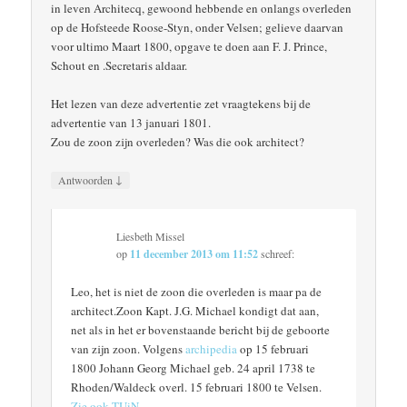
in leven Architecq, gewoond hebbende en onlangs overleden
op de Hofsteede Roose-Styn, onder Velsen; gelieve daarvan
voor ultimo Maart 1800, opgave te doen aan F. J. Prince,
Schout en .Secretaris aldaar.
Het lezen van deze advertentie zet vraagtekens bij de
advertentie van 13 januari 1801.
Zou de zoon zijn overleden? Was die ook architect?
↓
Antwoorden
Liesbeth Missel
op
11 december 2013 om 11:52
schreef:
Leo, het is niet de zoon die overleden is maar pa de
architect.Zoon Kapt. J.G. Michael kondigt dat aan,
net als in het er bovenstaande bericht bij de geboorte
van zijn zoon. Volgens
archipedia
op 15 februari
1800 Johann Georg Michael geb. 24 april 1738 te
Rhoden/Waldeck overl. 15 februari 1800 te Velsen.
Zie ook TUiN
.