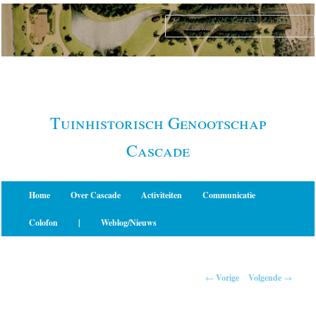
Spring
naar
de
primaire
inhoud
Tuinhistorisch Genootschap
Cascade
Hoofdmenu
Home
Over Cascade
Activiteiten
Communicatie
Colofon
|
Weblog/Nieuws
Berichtnavigatie
←
Vorige
Volgende
→