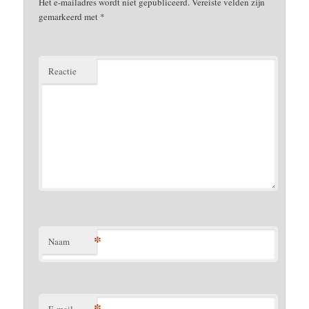
Het e-mailadres wordt niet gepubliceerd.
Vereiste velden zijn
gemarkeerd met
*
Reactie
*
Naam
*
E-mail