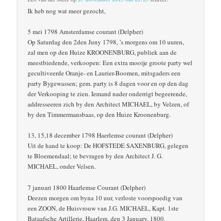
Ik heb nog wat meer gezocht,
5 mei 1798 Amsterdamse courant (Delpher)
Op Saturdag den 2den Juny 1798, ’s morgens om 10 uuren,
zal men op den Huize KROONENBURG, publiek aan de
meestbiedende, verkoopen: Een extra mooije groote party wel
gecultiveerde Oranje- en Laurier-Boomen, mitsgaders een
party Bygewassen; gem. party is 8 dagen voor en op den dag
der Verkooping te zien. Iemand nader onderrigt begeerende,
addresseeren zich by den Architect MICHAEL, by Velzen, of
by den Timmermansbaas, op den Huize Kroonenburg.
13, 15,18 december 1798 Haerlemse courant (Delpher)
Uit de hand te koop: De HOFSTEDE SAXENBURG, gelegen
te Bloemendaal; te bevragen by den Architect J. G.
MICHAEL, onder Velsen.
7 januari 1800 Haarlemse Courant (Delpher)
Deezen morgen om byna 10 uur, verloste voorspoedig van
een ZOON, de Huisvrouw van J.G. MICHAEL, Kapt. 1ste
Bataafsche Artillerie, Haarlem, den 3 January, 1800.