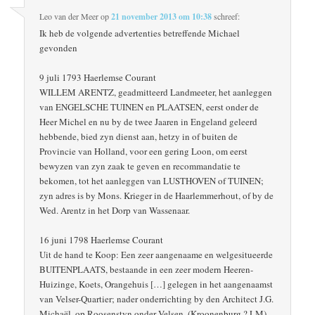
Leo van der Meer
op
21 november 2013 om 10:38
schreef:
Ik heb de volgende advertenties betreffende Michael
gevonden
9 juli 1793 Haerlemse Courant
WILLEM ARENTZ, geadmitteerd Landmeeter, het aanleggen
van ENGELSCHE TUINEN en PLAATSEN, eerst onder de
Heer Michel en nu by de twee Jaaren in Engeland geleerd
hebbende, bied zyn dienst aan, hetzy in of buiten de
Provincie van Holland, voor een gering Loon, om eerst
bewyzen van zyn zaak te geven en recommandatie te
bekomen, tot het aanleggen van LUSTHOVEN of TUINEN;
zyn adres is by Mons. Krieger in de Haarlemmerhout, of by de
Wed. Arentz in het Dorp van Wassenaar.
16 juni 1798 Haerlemse Courant
Uit de hand te Koop: Een zeer aangenaame en welgesitueerde
BUITENPLAATS, bestaande in een zeer modern Heeren-
Huizinge, Koets, Orangehuis […] gelegen in het aangenaamst
van Velser-Quartier; nader onderrichting by den Architect J.G.
Michaël, op Roosenstyn onder Velsen. (Kroonenburg ? LM)