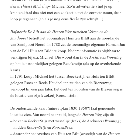
den architect Michel
ipv Michael. Zo’n advertentie vind je op
kranten.kb.nl dus niet met een zoekactie met de correcte naam, daar
loop je tegenaan (en als je nog eens
Beekestyn
schrijft…).
Hofsteede De Bilt aan de Heeren Weg tusschen Velzen en de
Zandpoort
betreft het voormalige Huis ten Bildt aan de noordzijde
van Sandpoort Noord. In 1788 zet de toenmalige eigenaar Harmen Jan
van de Poll Huis ten Bildt te koop. Nadere informatie is blijkbaar te
verkrijgen bij o.a. Michael. Die woont dan in de
Architects Wooning
op het iets noordelijker gelegen Beeckestijn (als op de overbekende
kaart).
In 1791 koopt Michael het tussen Beeckestijn en Huis ten Bildt
gelegen Roos en Beek. Het deel ten zuiden van de Biezenweg
verkoopt hij een jaar later. Het deel ten noorden van de Biezenweg is
de locatie van zijn kwekerij Roosenstein.
De onderstaande kaart (minuutplan 1830-1850?) laat genoemde
locaties zien. Van noord naar zuid, langs de
Heeren Weg
zijn dit:
– bovenin
BeekenStijn
met westelijk (links) de
Architects Wooning
;
– midden
RoozenStijn
en
RoozenBeek
;
– daaronder het overbos van Huis ten Bilt (westelijk van de
Heeren