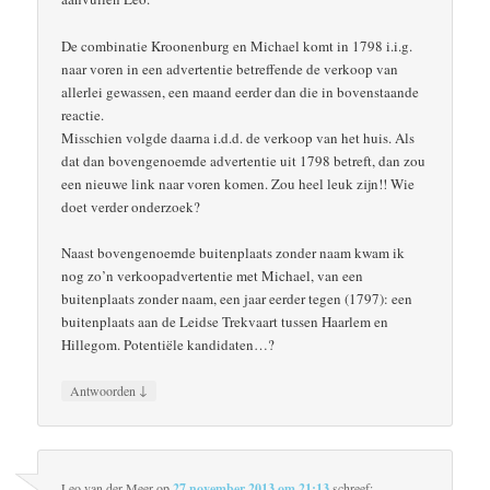
De combinatie Kroonenburg en Michael komt in 1798 i.i.g.
naar voren in een advertentie betreffende de verkoop van
allerlei gewassen, een maand eerder dan die in bovenstaande
reactie.
Misschien volgde daarna i.d.d. de verkoop van het huis. Als
dat dan bovengenoemde advertentie uit 1798 betreft, dan zou
een nieuwe link naar voren komen. Zou heel leuk zijn!! Wie
doet verder onderzoek?
Naast bovengenoemde buitenplaats zonder naam kwam ik
nog zo’n verkoopadvertentie met Michael, van een
buitenplaats zonder naam, een jaar eerder tegen (1797): een
buitenplaats aan de Leidse Trekvaart tussen Haarlem en
Hillegom. Potentiële kandidaten…?
↓
Antwoorden
Leo van der Meer
op
27 november 2013 om 21:13
schreef: