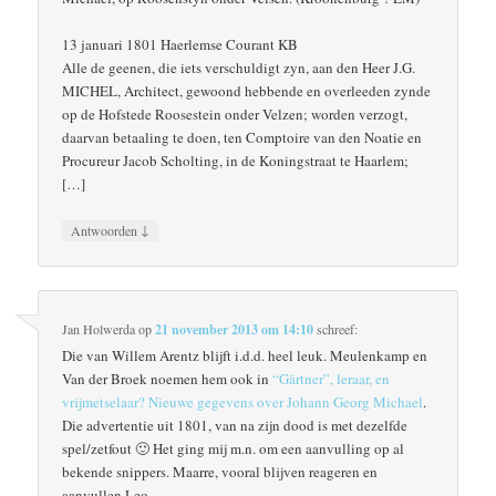
13 januari 1801 Haerlemse Courant KB
Alle de geenen, die iets verschuldigt zyn, aan den Heer J.G.
MICHEL, Architect, gewoond hebbende en overleeden zynde
op de Hofstede Roosestein onder Velzen; worden verzogt,
daarvan betaaling te doen, ten Comptoire van den Noatie en
Procureur Jacob Scholting, in de Koningstraat te Haarlem;
[…]
↓
Antwoorden
Jan Holwerda
op
21 november 2013 om 14:10
schreef:
Die van Willem Arentz blijft i.d.d. heel leuk. Meulenkamp en
Van der Broek noemen hem ook in
“Gärtner”, leraar, en
vrijmetselaar? Nieuwe gegevens over Johann Georg Michael
.
Die advertentie uit 1801, van na zijn dood is met dezelfde
spel/zetfout 🙂 Het ging mij m.n. om een aanvulling op al
bekende snippers. Maarre, vooral blijven reageren en
aanvullen Leo.