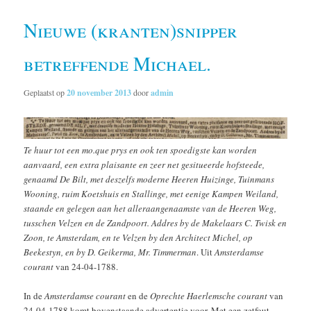
Nieuwe (kranten)snipper
betreffende Michael.
Geplaatst op
20 november 2013
door
admin
Te huur tot een mo.que prys en ook ten spoedigste kan worden
aanvaard, een extra plaisante en zeer net gesitueerde hofsteede,
genaamd De Bilt, met deszelfs moderne Heeren Huizinge, Tuinmans
Wooning, ruim Koetshuis en Stallinge, met eenige Kampen Weiland,
staande en gelegen aan het alleraangenaamste van de Heeren Weg,
tusschen Velzen en de Zandpoort. Addres by de Makelaars C. Twisk en
Zoon, te Amsterdam, en te Velzen by den Architect Michel, op
Beekestyn, en by D. Geikerma, Mr. Timmerman
. Uit
Amsterdamse
courant
van 24-04-1788.
In de
Amsterdamse courant
en de
Oprechte Haerlemsche courant
van
24-04-1788 komt bovenstaande advertentie voor. Met een zetfout,