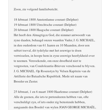
Zoon, zie volgend familiebericht.
18 februari 1800 Amsterdamse courant (Delpher)
19 februari 1800 Utrechtsche courant (Delpher)
20 februari 1800 Haagsche courant (Delpher)
Het heeft den Almagtigcn God, die nimmer antwoordt van
zyne daaden, behaagd onzen waarden Vader, J. G. MICHAEL,
in den ouderdom van 61 Jaaren en 10 Maanden, door een
subiet toeval, dit tydelyke met het eeuwige te doen
verwisselen, in hoope hem in zyne eeuwige heerlykheid over
te neemen. Verzoekende, om onze droefheid niet te
vergrooten, van Condoleantie-Brieven verschoond te blyven.
J. G. MICHAEL. Op Rosenstyn by Velsen Kapitein van de
Artillerie der Bataafsche Republiek. Mede uit naam van
Broeder en Zuster.
25 februari, 1 en 6 maart 1800 Haarlemse courant (Delpher)
Alle de geenen, die iets te pretendeeren hebben van, ofte
verschuldigt zyn, of iets onder zig berustende hebben,
aangaande den Boedel van wylen JOAN GEORGE MICHAËL,