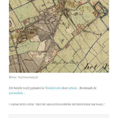
Bron: watwaswaar.nl
Dit bericht werd geplaatst in
Tuinhistorie
door
admin
. Bookmark de
permalink
.
5 GEDACHTEN OVER “
NIEUWE (KRANTEN)SNIPPER BETREFFENDE MICHAEL.
”