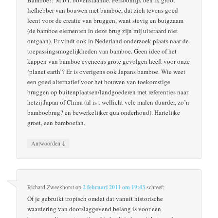
Bamboe!? M.b.t. bovenstaande. Persoonlijk ben ik groot
liefhebber van bouwen met bamboe, dat zich tevens goed
leent voor de creatie van bruggen, want stevig en buigzaam
(de bamboe elementen in deze brug zijn mij uiteraard niet
ontgaan). Er vindt ook in Nederland onderzoek plaats naar de
toepassingsmogelijkheden van bamboe. Geen idee of het
kappen van bamboe eveneens grote gevolgen heeft voor onze
‘planet earth’? Er is overigens ook Japans bamboe. Wie weet
een goed alternatief voor het bouwen van toekomstige
bruggen op buitenplaatsen/landgoederen met referenties naar
hetzij Japan of China (al is t wellicht vele malen duurder, zo’n
bamboebrug? en bewerkelijker qua onderhoud). Hartelijke
groet, een bamboefan.
↓
Antwoorden
Richard Zweekhorst
op
2 februari 2011 om 19:43
schreef:
Of je gebruikt tropisch omdat dat vanuit historische
waardering van doorslaggevend belang is voor een