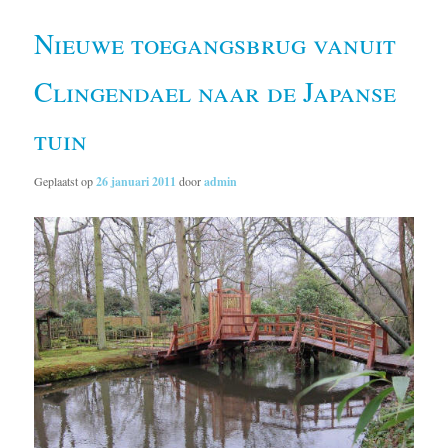
Nieuwe toegangsbrug vanuit
Clingendael naar de Japanse
tuin
Geplaatst op
26 januari 2011
door
admin