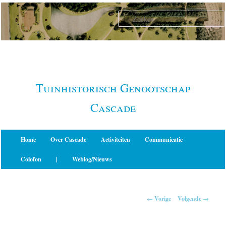
Spring
naar
de
primaire
inhoud
Tuinhistorisch Genootschap
Cascade
Hoofdmenu
Home
Over Cascade
Activiteiten
Communicatie
Colofon
|
Weblog/Nieuws
Berichtnavigatie
←
Vorige
Volgende
→