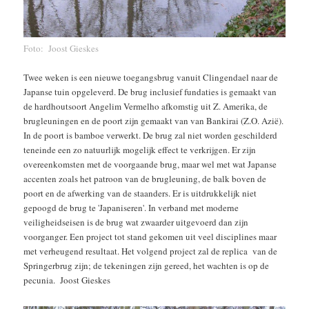
Foto: Joost Gieskes
Twee weken is een nieuwe toegangsbrug vanuit Clingendael naar de
Japanse tuin opgeleverd. De brug inclusief fundaties is gemaakt van
de hardhoutsoort Angelim Vermelho afkomstig uit Z. Amerika, de
brugleuningen en de poort zijn gemaakt van van Bankirai (Z.O. Azië).
In de poort is bamboe verwerkt. De brug zal niet worden geschilderd
teneinde een zo natuurlijk mogelijk effect te verkrijgen. Er zijn
overeenkomsten met de voorgaande brug, maar wel met wat Japanse
accenten zoals het patroon van de brugleuning, de balk boven de
poort en de afwerking van de staanders. Er is uitdrukkelijk niet
gepoogd de brug te 'Japaniseren'. In verband met moderne
veiligheidseisen is de brug wat zwaarder uitgevoerd dan zijn
voorganger. Een project tot stand gekomen uit veel disciplines maar
met verheugend resultaat. Het volgend project zal de replica van de
Springerbrug zijn; de tekeningen zijn gereed, het wachten is op de
pecunia. Joost Gieskes