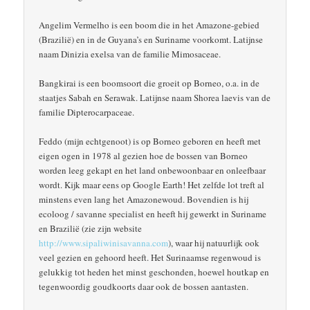
Angelim Vermelho is een boom die in het Amazone-gebied
(Brazilië) en in de Guyana’s en Suriname voorkomt. Latijnse
naam Dinizia exelsa van de familie Mimosaceae.
Bangkirai is een boomsoort die groeit op Borneo, o.a. in de
staatjes Sabah en Serawak. Latijnse naam Shorea laevis van de
familie Dipterocarpaceae.
Feddo (mijn echtgenoot) is op Borneo geboren en heeft met
eigen ogen in 1978 al gezien hoe de bossen van Borneo
worden leeg gekapt en het land onbewoonbaar en onleefbaar
wordt. Kijk maar eens op Google Earth! Het zelfde lot treft al
minstens even lang het Amazonewoud. Bovendien is hij
ecoloog / savanne specialist en heeft hij gewerkt in Suriname
en Brazilië (zie zijn website
http://www.sipaliwinisavanna.com
), waar hij natuurlijk ook
veel gezien en gehoord heeft. Het Surinaamse regenwoud is
gelukkig tot heden het minst geschonden, hoewel houtkap en
tegenwoordig goudkoorts daar ook de bossen aantasten.