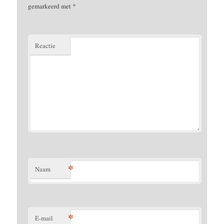
gemarkeerd met
*
Reactie
*
Naam
*
E-mail