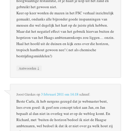
hoogwaardige restauratie, of je haalt je kop uit het zand en
gebruikt het gewoon niet.
Keer op keer worden de mazen in het FSC verhaal inzichtelijk
gemaakt, ondanks alle bijzonder goede inspanningen van
mensen die wel degelijk het hart op de juiste plek hebben.
Maar dat het negatief effect van het gebruik hiervan buiten de
hoprizon van het Haags ambtenarenkorps zou liggen… onzin.
Haal het hoofd uit de duinen en kijk eens over die horizon,
tropisch hardhout gewoon nee! ( net als chemische
bestrijdingsmiddelen!)
↓
Antwoorden
Joost Gieskes
op
3 februari 2011 om 14:18
schreef:
Beste Carla, ik heb nergens gezegd dat je webmaster bent,
lees even goed: ik geef een concept tekst aan Jan, en Jan
bepaalt al dan niet in overleg wat er op de weblog komt. En
Richard, met ‘buiten de horizon’bedoel ik niet de Haagse
ambtenaren, wel bedoel ik dat ik er niet over ga welk hout zij