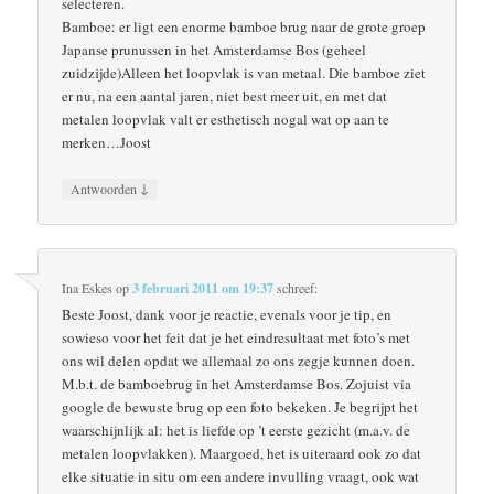
selecteren.
Bamboe: er ligt een enorme bamboe brug naar de grote groep
Japanse prunussen in het Amsterdamse Bos (geheel
zuidzijde)Alleen het loopvlak is van metaal. Die bamboe ziet
er nu, na een aantal jaren, niet best meer uit, en met dat
metalen loopvlak valt er esthetisch nogal wat op aan te
merken…Joost
↓
Antwoorden
Ina Eskes
op
3 februari 2011 om 19:37
schreef:
Beste Joost, dank voor je reactie, evenals voor je tip, en
sowieso voor het feit dat je het eindresultaat met foto’s met
ons wil delen opdat we allemaal zo ons zegje kunnen doen.
M.b.t. de bamboebrug in het Amsterdamse Bos. Zojuist via
google de bewuste brug op een foto bekeken. Je begrijpt het
waarschijnlijk al: het is liefde op ’t eerste gezicht (m.a.v. de
metalen loopvlakken). Maargoed, het is uiteraard ook zo dat
elke situatie in situ om een andere invulling vraagt, ook wat