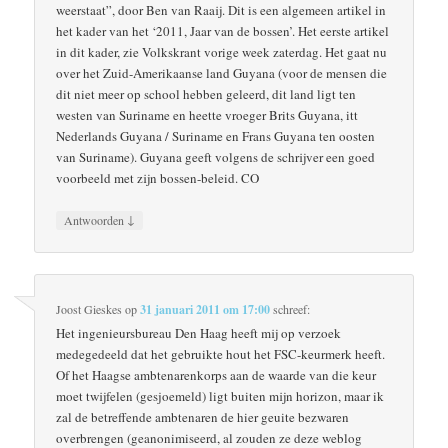
weerstaat”, door Ben van Raaij. Dit is een algemeen artikel in
het kader van het ‘2011, Jaar van de bossen’. Het eerste artikel
in dit kader, zie Volkskrant vorige week zaterdag. Het gaat nu
over het Zuid-Amerikaanse land Guyana (voor de mensen die
dit niet meer op school hebben geleerd, dit land ligt ten
westen van Suriname en heette vroeger Brits Guyana, itt
Nederlands Guyana / Suriname en Frans Guyana ten oosten
van Suriname). Guyana geeft volgens de schrijver een goed
voorbeeld met zijn bossen-beleid. CO
↓
Antwoorden
Joost Gieskes
op
31 januari 2011 om 17:00
schreef:
Het ingenieursbureau Den Haag heeft mij op verzoek
medegedeeld dat het gebruikte hout het FSC-keurmerk heeft.
Of het Haagse ambtenarenkorps aan de waarde van die keur
moet twijfelen (gesjoemeld) ligt buiten mijn horizon, maar ik
zal de betreffende ambtenaren de hier geuite bezwaren
overbrengen (geanonimiseerd, al zouden ze deze weblog