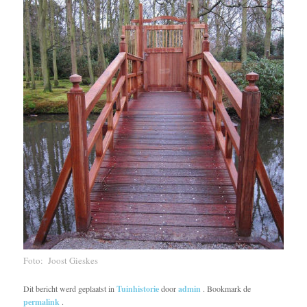
Foto: Joost Gieskes
Dit bericht werd geplaatst in
Tuinhistorie
door
admin
. Bookmark de
permalink
.