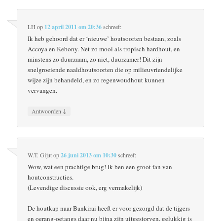
LH
op
12 april 2011 om 20:36
schreef:
Ik heb gehoord dat er ‘nieuwe’ houtsoorten bestaan, zoals
Accoya en Kebony. Net zo mooi als tropisch hardhout, en
minstens zo duurzaam, zo niet, duurzamer! Dit zijn
snelgroeiende naaldhoutsoorten die op milieuvriendelijke
wijze zijn behandeld, en zo regenwoudhout kunnen
vervangen.
↓
Antwoorden
W.T. Gijut
op
26 juni 2013 om 10:30
schreef:
Wow, wat een prachtige brug! Ik ben een groot fan van
houtconstructies.
(Levendige discussie ook, erg vermakelijk)
De houtkap naar Bankirai heeft er voor gezorgd dat de tijgers
en oerang-oetangs daar nu bijna zijn uitgestorven, gelukkig is