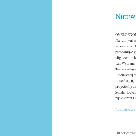
Nieuw
OVERGENO
Na ruim vijf j
vermeerderd. D
persoonlijke g
uitgewerkt; nie
van Wybrand H
Teekencollegie
Bloemisterij o
Rozenhagen, af
projectenlijst
Zonder fouten
zijn daarom ui
Rechtstreekse
Dit bericht we