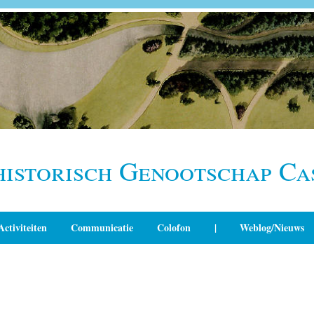
historisch Genootschap Ca
Activiteiten
Communicatie
Colofon
|
Weblog/Nieuws