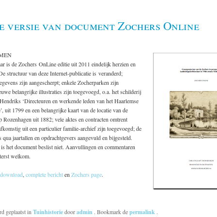
e versie van document Zochers Online
MEN
aar is de Zochers OnLine editie uit 2011 eindelijk herzien en
e structuur van deze Internet-publicatie is veranderd;
egevens zijn aangescherpt; enkele Zocherparken zijn
uwe belangrijke illustraties zijn toegevoegd, o.a. het schilderij
endriks ‘Directeuren en werkende leden van het Haarlemse
’, uit 1799 en een belangrijke kaart van de locatie van de
p Rozenhagen uit 1882; vele aktes en contracten omtrent
komstig uit een particulier familie-archief zijn toegevoegd; de
 is qua jaartallen en opdrachtgevers aangevuld en bijgesteld.
 is het document beslist niet. Aanvullingen en commentaren
terst welkom.
 download
,
complete bericht
en
Zochers page
.
rd geplaatst in
Tuinhistorie
door
admin
. Bookmark de
permalink
.