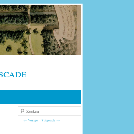
scade
Zoeken
Berichtnavigatie
←
Vorige
Volgende
→