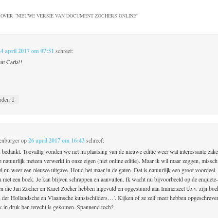
OVER “
NIEUWE VERSIE VAN DOCUMENT ZOCHERS ONLINE
”
24 april 2017 om 07:51
schreef:
t Carla!!
↓
rden
enburger
op
26 april 2017 om 16:43
schreef:
, bedankt. Toevallig vonden we net na plaatsing van de nieuwe editie weer wat interessante zak
 natuurlijk meteen verwerkt in onze eigen (niet online editie). Maar ik wil maar zeggen, missc
el nu weer een nieuwe uitgave. Houd het maar in de gaten. Dat is natuurlijk een groot voordeel
n met een boek. Je kan blijven schrappen en aanvullen. Ik wacht nu bijvoorbeeld op de enquete
en die Jan Zocher en Karel Zocher hebben ingevuld en opgestuurd aan Immerzeel t.b.v. zijn bo
 der Hollandsche en Vlaamsche kunstschilders…’. Kijken of ze zelf meer hebben opgeschreve
jk in druk ban terecht is gekomen. Spannend toch?