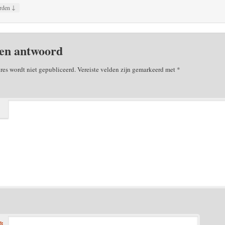
↓
rden
en antwoord
res wordt niet gepubliceerd.
Vereiste velden zijn gemarkeerd met
*
*