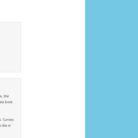
en. Die
hien komt
-
ek ‘Levens
n dan er