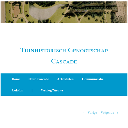
Spring
naar
de
primaire
inhoud
Tuinhistorisch Genootschap
Cascade
Hoofdmenu
Home
Over Cascade
Activiteiten
Communicatie
Colofon
|
Weblog/Nieuws
Berichtnavigatie
←
Vorige
Volgende
→