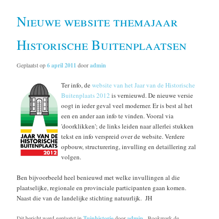
Nieuwe website themajaar
Historische Buitenplaatsen
Geplaatst op
6 april 2011
door
admin
Ter info, de
website van het Jaar van de Historische
Buitenplaats 2012
is vernieuwd. De nieuwe versie
oogt in ieder geval veel moderner. Er is best al het
een en ander aan info te vinden. Vooral via
'doorklikken'; de links leiden naar allerlei stukken
tekst en info verspreid over de website. Verdere
opbouw, structurering, invulling en detaillering zal
volgen.
Ben bijvoorbeeld heel benieuwd met welke invullingen al die
plaatselijke, regionale en provinciale participanten gaan komen.
Naast die van de landelijke stichting natuurlijk. JH
Dit bericht werd geplaatst in
Tuinhistorie
door
admin
. Bookmark de