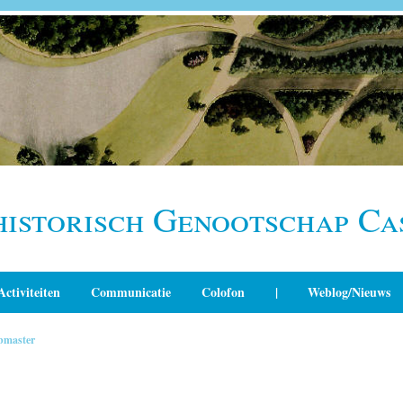
historisch Genootschap Ca
Activiteiten
Communicatie
Colofon
|
Weblog/Nieuws
bmaster