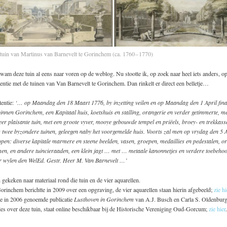
 tuin van Martinus van Barnevelt te Gorinchem (ca. 1760 – 1770)
kwam deze tuin al eens naar voren op de weblog. Nu stootte ik, op zoek naar heel iets anders, o
ntie met de tuinen van Van Barnevelt te Gorinchem. Dan rinkelt er direct een belletje…
tentie:
‘… op Maandag den 18 Maart 1776, by inzetting veilen en op Maandag den 1 April fin
innen Gorinchem, een Kapitaal huis, koetshuis en stalling, orangerie en verder getimmerte, me
eer plaisante tuin, met een groote vyver, mooye gebouwde tempel en priëels, broey- en trekkass
 twee byzondere tuinen, geleegen naby het voorgemelde huis. Voorts zal men op vrydag den 5 A
pen: diverse kapitale marmere en steene beelden, vasen, groepen, medaillies en pedestalen, or
en, en andere tuincieraaden, een klein jagt … met … metaale kanonnetjes en verdere toebeho
r wylen den WelEd. Gestr. Heer M. Van Barnevelt …’
ekeken naar materiaal rond die tuin en de vier aquarellen.
rinchem berichtte in 2009 over een opgraving, de vier aquarellen staan hierin afgebeeld;
zie hi
de in 2006 genoemde publicatie
Lusthoven in Gorinchem
van A.J. Busch en Carla S. Oldenburg
les over deze tuin, staat online beschikbaar bij de Historische Vereniging Oud-Gorcum;
zie hier
.