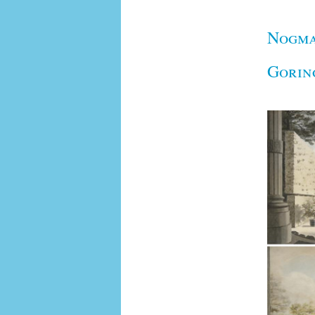
Nogma
Gorin