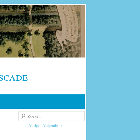
scade
Zoeken
Berichtnavigatie
←
Vorige
Volgende
→