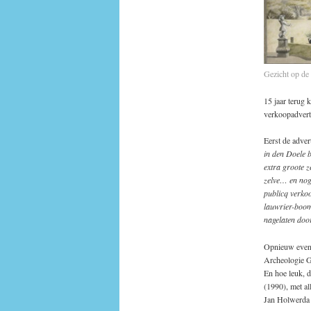
Gezicht op de
15 jaar terug 
verkoopadverte
Eerst de adver
in den Doele b
extra groote z
zelve… en nog
publicq verkoo
lauwrier-boom
nagelaten doo
Opnieuw even g
Archeologie Go
En hoe leuk, 
(1990), met al
Jan Holwerda