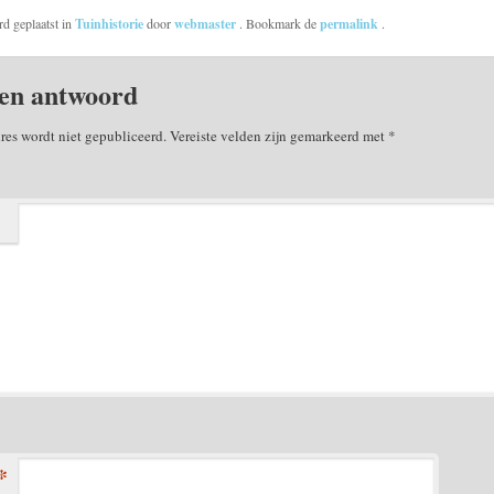
rd geplaatst in
Tuinhistorie
door
webmaster
. Bookmark de
permalink
.
en antwoord
res wordt niet gepubliceerd.
Vereiste velden zijn gemarkeerd met
*
*