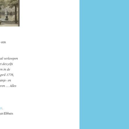
p een
aal verkoopen
t deszelfs
en in de
pril 1776,
anje- en
oren … Alles
er
.
er-Ebbers