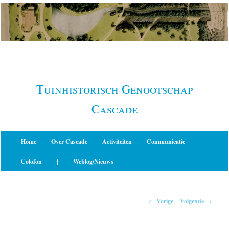
Spring
naar
de
primaire
inhoud
Tuinhistorisch Genootschap
Cascade
Hoofdmenu
Home
Over Cascade
Activiteiten
Communicatie
Colofon
|
Weblog/Nieuws
Berichtnavigatie
←
Vorige
Volgende
→