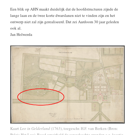
Een blik op AHN maakt duidelijk dat de hoofdstructuren zijnde de
lange laan en de twee korte dwarslanen niet te vinden zijn en het
ontwerp niet zal zijn gerealiseerd. Dat zei Aardoom 30 jaar geleden
ook al.
Jan Holwerda
Kaart
Loo in Gelderland
(1763), toegeschr. H.F. van Berken (Bron:
Paleis Het Loo). Rood omcirkeld de aangekochte gronden c.q. locatie