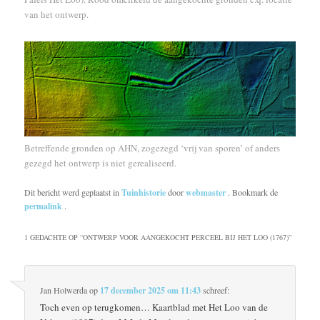
van het ontwerp.
Betreffende gronden op AHN, zogezegd ‘vrij van sporen’ of anders
gezegd het ontwerp is niet gerealiseerd.
Dit bericht werd geplaatst in
Tuinhistorie
door
webmaster
. Bookmark de
permalink
.
1 GEDACHTE OP “
ONTWERP VOOR AANGEKOCHT PERCEEL BIJ HET LOO (1767)
”
Jan Holwerda
op
17 december 2025 om 11:43
schreef:
Toch even op terugkomen… Kaartblad met Het Loo van de