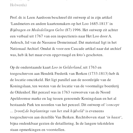
Holwerda)
Prof. dr. ir. Leen Aardoom beschreef dit ontwerp al in zijn artikel
‘Landmeters en andere kaartenmakers op het Loo 1685-1813’ in
Bijdragen en Mededelingen Gelre
(87) 1996. Het ontwerp zit achter
een verbaal uit 1767 van een inspectiereis naar Het Loo door A.
Ardesch, lid van de Nassause Domeinraad. Dat materiaal ligt in het
Nationaal Archief. Omdat ik voor een Cascade artikel naar dat archief
was, heb ik het maar even opgevraagd en foto’s geschoten.
Op de onderstaande kaart
Loo in Gelderland
, uit 1763 en
toegeschreven aan Hendrik Frederik van Berken (1733-1813) heb ik
de locatie omcirkeld. Het ligt parallel aan de noordzijde van de
Koningslaan, ten westen van de locatie van de voormalige boerderij
de Oldenhof. Het perceel was in 1763 verworven van de Noord
Apeldoornse marke en lag tussen genoemde Koningslaan en het al
bestaande Park ten noorden van het perceel. Dit ontwerp of ‘
concept
…
[voor]
de beplantinge van het stuk hijdveld
‘ is eveneens
toegeschreven aan dezelfde Van Berken. Rechtsboven staat ‘
in haast
‘,
bijna ondenkbaar gezien de detaillering. In de langere tekstdelen
staan opmerkingen en voorstellen.