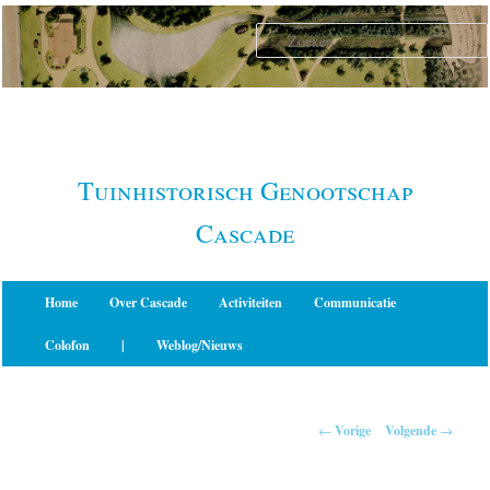
Spring
naar
de
primaire
inhoud
Tuinhistorisch Genootschap
Cascade
Hoofdmenu
Home
Over Cascade
Activiteiten
Communicatie
Colofon
|
Weblog/Nieuws
Berichtnavigatie
←
Vorige
Volgende
→