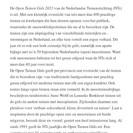
De
Open Tuinen Gids 2023
van de Nederlandse Tuinenstichting (NTs)
is uit. Met een kleurrijk overzicht van iets meer dan 400 prachtige
tuinen en kwekerijen die hun deuren openen voor het publiek,
waaronder de sneeuwklokjestuinen die nu al te bezoeken zijn. De
tuinen zijn een afspiegeling van verschillende tuinstijlen en -
stromingen in Nederland, en elke tuin vertelt een eigen verhaal. Dit
jaar zit er ook een leuk extraatje bij de gids, namelijk een aparte
bijlage met zo’n 50 bijzondere Nederlandse (open) moestuinen. Want
ook moestuinen behoren tot het groen erfgoed waar de NTs zich al
meer dan 40 jaar voor inzet.
De Open Tuinen Gids geeft per provincie een overzicht van de tuinen
die te bezoeken zijn: van traditionele landgoederen met prachtig
groen erfgoed tot moderne tuinen met elk een eigen karakter. Ook
routes langs open tuinen staan erin vermeld. In de moestuinenbijlage
beschrijven tuinhistorici Anne Wolff en Lenneke Berkhout tuinen uit
de gids én andere tuinen met moesplanten. Zij houden daarmee een
pleidooi voor ‘eetbare schoonheid, kleur, diversiteit en natuur’. Laat u
inspireren door de prachtige open sier- en moestuinen uit beide
uitgaven, bezoek deze en vooral: geniet een heel tuinseizoen lang. Al
sinds 1991 geeft de NTs jaarlijks de Open Tuinen Gids uit. Een
commissie met 24 gemotiveerde en enthousiaste vrijwilligers,