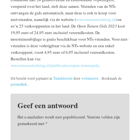
verspreid over het land, stelt deze samen. Vrienden van de NTs
ontvangen de gids automatisch, maar deze is ook te koop voor
nietvrienden, namelijk via de website (
www.tuinenstichting.nl
) en
zo’n 25 verkooppunten in het land. De
Open Tuinen Gids 2023
kost
19,95 euro of 24,95 euro inclusief verzendkosten. De
moestuinenbijlage is gratis beschikbaar voor NTs-vrienden. Voor niet-
vrienden is deze verkrijgbaar via de NTs-website en een enkel
verkooppunt, voort 4,95 euro of 6,95 inclusief verzendkosten.
Bestellen kan via:
www.tuinenstichting.nl/publicaties/open-tuinengids
.
Dit bericht werd geplaatst in
Tuinhistorie
door
webmaster
. Bookmark de
permalink
.
Geef een antwoord
Het e-mailadres wordt niet gepubliceerd.
Vereiste velden zijn
gemarkeerd met
*