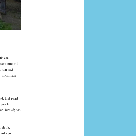
uit van
n Schoonoord
n tuin met
r informatie
uwd. Het pand
ropische
n licht af; aan
 de fa.
ant zijn