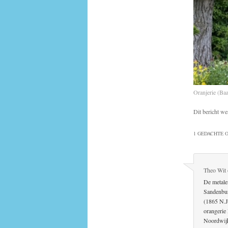
Oranjerie (Ba
Dit bericht we
1 GEDACHTE O
Theo Wit
De metale
Sandenbur
(1865 N.J
orangerie
Noordwijk