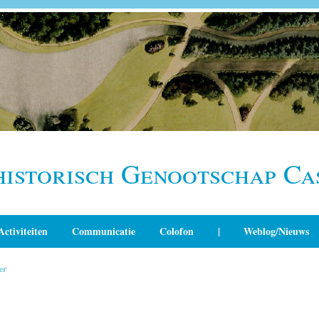
historisch Genootschap Ca
Activiteiten
Communicatie
Colofon
|
Weblog/Nieuws
er