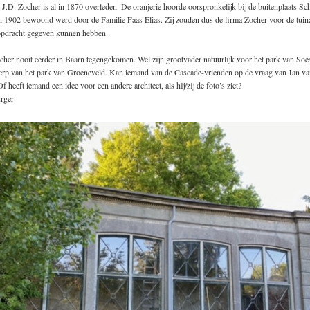
J.D. Zocher is al in 1870 overleden. De oranjerie hoorde oorspronkelijk bij de buitenplaats Sc
n 1902 bewoond werd door de Familie Faas Elias. Zij zouden dus de firma Zocher voor de tuin
 opdracht gegeven kunnen hebben.
cher nooit eerder in Baarn tegengekomen. Wel zijn grootvader natuurlijk voor het park van Soe
erp van het park van Groeneveld. Kan iemand van de Cascade-vrienden op de vraag van Jan va
 heeft iemand een idee voor een andere architect, als hij/zij de foto’s ziet?
rger