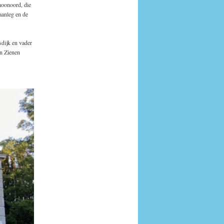
hoonoord, die
aanleg en de
sdijk en vader
n Zienen