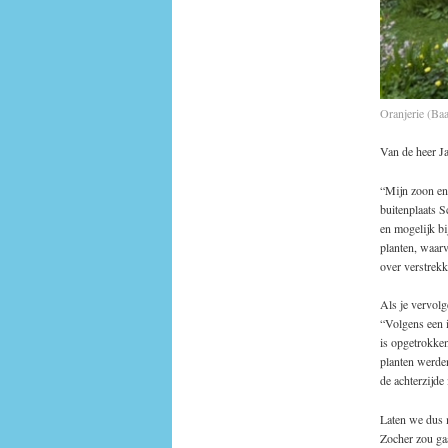
Oranjerie (Ba
Van de heer J
“Mijn zoon en 
buitenplaats 
en mogelijk bi
planten, waarv
over verstrek
Als je vervolg
“Volgens een i
is opgetrokken
planten werden
de achterzijde
Laten we dus 
Zocher zou gaa