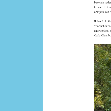
bekende vader 
tussen 1817 e
oranjerie een
Ik ben L.P. Zo
voor het ontw
antwoorden? Of
Carla Oldenbu