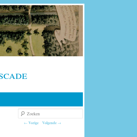
scade
Zoeken
Berichtnavigatie
←
Vorige
Volgende
→