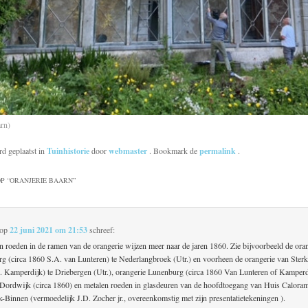
arn)
rd geplaatst in
Tuinhistorie
door
webmaster
. Bookmark de
permalink
.
P “
ORANJERIE BAARN
”
op
22 juni 2021 om 21:53
schreef:
n roeden in de ramen van de orangerie wijzen meer naar de jaren 1860. Zie bijvoorbeeld de ora
g (circa 1860 S.A. van Lunteren) te Nederlangbroek (Utr.) en voorheen de orangerie van Ster
. Kamperdijk) te Driebergen (Utr.), orangerie Lunenburg (circa 1860 Van Lunteren of Kamperd
 Dordwijk (circa 1860) en metalen roeden in glasdeuren van de hoofdtoegang van Huis Caloram
-Binnen (vermoedelijk J.D. Zocher jr., overeenkomstig met zijn presentatietekeningen ).