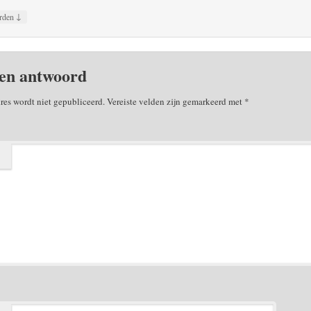
↓
rden
en antwoord
res wordt niet gepubliceerd.
Vereiste velden zijn gemarkeerd met
*