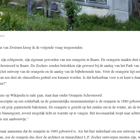
arn)
an van Zwienen kreeg ik de volgende vraag toegezonden:
zijn echtgenote, zijn eigenaar geworden van een orangerie in Baarn. De orangerie maakte deel 
Schoonoord in Baarn. De Zochers zouden betrokken zijn geweest bij de aanleg van het Park va
j het ontwerp van de orangerie en de aanleg van de bijbehorende tuin. Vóór de orangerie ligt ee
an een deel als stinsenflora geduid zou kunnen worden. Is dat herkenbaar voor u en kunt u daa
ken?”
ens op Wikipedia te rade gaat, staat daar onder Oranjerie Schoonoord:
nscriptie op een zolderbalk en de gemeentelijke monumentenlijst is de oranjerie in 1880 gebo
 uit grijs gepleisterde bakstenen. De oranjerie is gericht op het zuiden om in de winter, als de t
 binnengezet, zoveel mogelijk licht en warmte op te vangen. Het lessenaardak loopt naar achtere
 is een aanbouwtje.”
maar aannemen dat de oranjerie in 1880 gebouwd is. Als het hier inderdaad om een ontwerp van
n, zou de oranjerie dus door de architect en tuinarchitect L.P. Zocher ontworpen moeten zijn, w