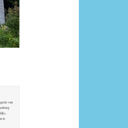
ngerie van
kenburg
ijk),
a te