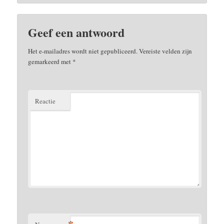
Geef een antwoord
Het e-mailadres wordt niet gepubliceerd.
Vereiste velden zijn
gemarkeerd met
*
Reactie