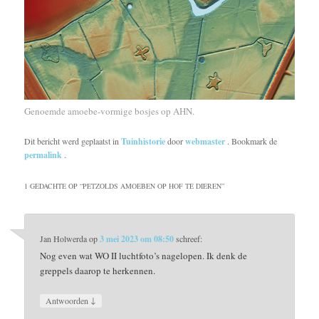
Genoemde amoebe-vormige bosjes op AHN.
Dit bericht werd geplaatst in
Tuinhistorie
door
webmaster
. Bookmark de
permalink
.
1 GEDACHTE OP “
PETZOLDS AMOEBEN OP HOF TE DIEREN
”
Jan Holwerda
op
3 mei 2023 om 08:50
schreef:
Nog even wat WO II luchtfoto’s nagelopen. Ik denk de
greppels daarop te herkennen.
↓
Antwoorden