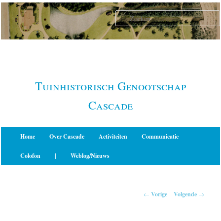
Spring
naar
de
primaire
inhoud
Tuinhistorisch Genootschap
Cascade
Hoofdmenu
Home
Over Cascade
Activiteiten
Communicatie
Colofon
|
Weblog/Nieuws
Berichtnavigatie
←
Vorige
Volgende
→