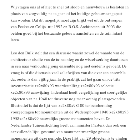
Wij vragen ons af of niet te snel tot sloop en nieuwbouw is besloten in
plaats van zorgvuldig na te gaan of het huidige gebouw aangepast
kan worden. Dat dit mogelijk moet zijn blijkt wel uit de ontwerpen
van Feekes en Colijn uit 1992 en B.O.S. Architecten uit 2003 die
beiden goed bij het bestaande gebouw aansluiten en de tuin intact
laten.
Leo den Dulk stelt dat een discussie waarin zowel de waarde van de
architectuur als die van de tuinaanleg en de wisselwerking daartussen
in een naar verhouding jong ensemble nog niet eerder is gevoerd. De
vraag is of die discussie veel zal afwijken van die over een ensemble
dat ouder is dan vijftig jaar. In de praktijk zal het gaan om de trits
inventarisatie xe2x80x93 waardestelling xe2x80x93 selectie
xe2x80x93 aanwijzing. Inderdaad heeft vergelijking met soortgelijke
objecten van na 1940 tot dusverre nog maar weinig plaatsgevonden.
Illustratief is dat de lijst van xe2x80x98100 ter bescherming
voorgedragen topmonumenten uit de Wederopbouw 1940 xe2x80x93
1958xe2x80x99 nauwelijks groene monumenten bevat. De
Nederlandse Tuinenstichting heeft aan minister Plasterk dan ook een
aanvullende lijst gestuurd van monumentwaardige groene
monumenten uit deze periode. Deze lijst van 29 objecten is te vinden