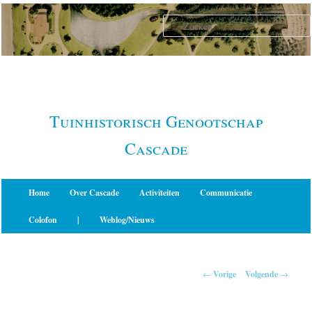
Spring
naar
de
primaire
inhoud
Tuinhistorisch Genootschap
Cascade
Hoofdmenu
Home
Over Cascade
Activiteiten
Communicatie
Colofon
|
Weblog/Nieuws
Berichtnavigatie
←
Vorige
Volgende
→