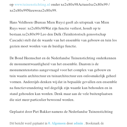
op
www.tuinenstichting.nl
onder xe2x80x98Actueelxe2x80x99 /
xe2x80x99Nieuwsxe2x80x99.
Hans Veldhoen (Bureau Mien Ruys) geeft als uitspraak van Mien
Ruys weer: xe2x80x98Wat zijn functie verliest, houdt op te
bestaan.xe2x80x99 Leo den Dulk (Tuinhistorisch genootschap
Cascade) stelt dat de waarde van het ensemble van gebouw en tuin los
gezien moet worden van de huidige functie.
De Bond Heemschut en de Nederlandse Tuinenstichting onderkennen
de monumentwaardigheid van het ensemble. Daarom is de
monumentenstatus aangevraagd voor het complex van gebouw en
tuin waarin architectuur en tuinarchitectuur een onlosmakelijk geheel
vormen. Anderzijds denken wij dat in bepaalde gevallen een ensemble
na functieverandering wel degelijk zijn waarde kan behouden en in
stand gehouden kan worden. Denk maar aan de vele buitenplaatsen
die niet meer particulier bewoond worden.
Geplaatst door Piet Bakker namens de Nederlandse Tuinenstichting
Dit bericht werd geplaatst in
0. Algemeen
door
admin
. Bookmark de