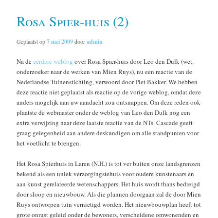
Rosa Spier-huis (2)
Geplaatst op
7 mei 2009
door
admin
Na de
eerdere weblog
over Rosa Spier-huis door Leo den Dulk (wet.
onderzoeker naar de werken van Mien Ruys), nu een reactie van de
Nederlandse Tuinenstichting, verwoord door Piet Bakker. We hebben
deze reactie niet geplaatst als reactie op de vorige weblog, omdat deze
anders mogelijk aan uw aandacht zou ontsnappen. Om deze reden ook
plaatste de webmaster onder de weblog van Leo den Dulk nog een
extra verwijzing naar deze laatste reactie van de NTs. Cascade geeft
graag gelegenheid aan andere deskundigen om alle standpunten voor
het voetlicht te brengen.
Het Rosa Spierhuis in Laren (N.H.) is tot ver buiten onze landsgrenzen
bekend als een uniek verzorgingstehuis voor oudere kunstenaars en
aan kunst gerelateerde wetenschappers. Het huis wordt thans bedreigd
door sloop en nieuwbouw. Als die plannen doorgaan zal de door Mien
Ruys ontworpen tuin vernietigd worden. Het nieuwbouwplan heeft tot
grote onrust geleid onder de bewoners, verscheidene omwonenden en