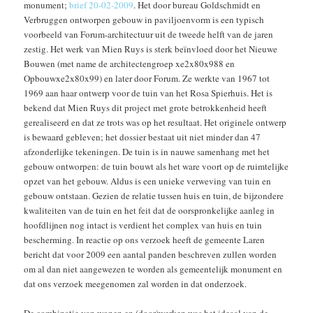
monument;
brief 20-02-2009
. Het door bureau Goldschmidt en
Verbruggen ontworpen gebouw in paviljoenvorm is een typisch
voorbeeld van Forum-architectuur uit de tweede helft van de jaren
zestig. Het werk van Mien Ruys is sterk beïnvloed door het Nieuwe
Bouwen (met name de architectengroep xe2x80x988 en
Opbouwxe2x80x99) en later door Forum. Ze werkte van 1967 tot
1969 aan haar ontwerp voor de tuin van het Rosa Spierhuis. Het is
bekend dat Mien Ruys dit project met grote betrokkenheid heeft
gerealiseerd en dat ze trots was op het resultaat. Het originele ontwerp
is bewaard gebleven; het dossier bestaat uit niet minder dan 47
afzonderlijke tekeningen. De tuin is in nauwe samenhang met het
gebouw ontworpen: de tuin bouwt als het ware voort op de ruimtelijke
opzet van het gebouw. Aldus is een unieke verweving van tuin en
gebouw ontstaan. Gezien de relatie tussen huis en tuin, de bijzondere
kwaliteiten van de tuin en het feit dat de oorspronkelijke aanleg in
hoofdlijnen nog intact is verdient het complex van huis en tuin
bescherming. In reactie op ons verzoek heeft de gemeente Laren
bericht dat voor 2009 een aantal panden beschreven zullen worden
om al dan niet aangewezen te worden als gemeentelijk monument en
dat ons verzoek meegenomen zal worden in dat onderzoek.