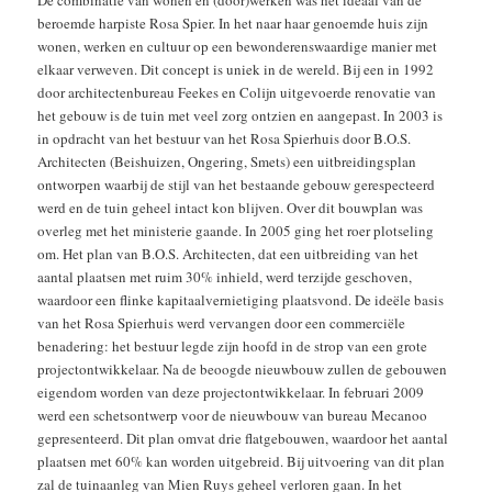
De combinatie van wonen en (door)werken was het ideaal van de
beroemde harpiste Rosa Spier. In het naar haar genoemde huis zijn
wonen, werken en cultuur op een bewonderenswaardige manier met
elkaar verweven. Dit concept is uniek in de wereld. Bij een in 1992
door architectenbureau Feekes en Colijn uitgevoerde renovatie van
het gebouw is de tuin met veel zorg ontzien en aangepast. In 2003 is
in opdracht van het bestuur van het Rosa Spierhuis door B.O.S.
Architecten (Beishuizen, Ongering, Smets) een uitbreidingsplan
ontworpen waarbij de stijl van het bestaande gebouw gerespecteerd
werd en de tuin geheel intact kon blijven. Over dit bouwplan was
overleg met het ministerie gaande. In 2005 ging het roer plotseling
om. Het plan van B.O.S. Architecten, dat een uitbreiding van het
aantal plaatsen met ruim 30% inhield, werd terzijde geschoven,
waardoor een flinke kapitaalvernietiging plaatsvond. De ideële basis
van het Rosa Spierhuis werd vervangen door een commerciële
benadering: het bestuur legde zijn hoofd in de strop van een grote
projectontwikkelaar. Na de beoogde nieuwbouw zullen de gebouwen
eigendom worden van deze projectontwikkelaar. In februari 2009
werd een schetsontwerp voor de nieuwbouw van bureau Mecanoo
gepresenteerd. Dit plan omvat drie flatgebouwen, waardoor het aantal
plaatsen met 60% kan worden uitgebreid. Bij uitvoering van dit plan
zal de tuinaanleg van Mien Ruys geheel verloren gaan. In het