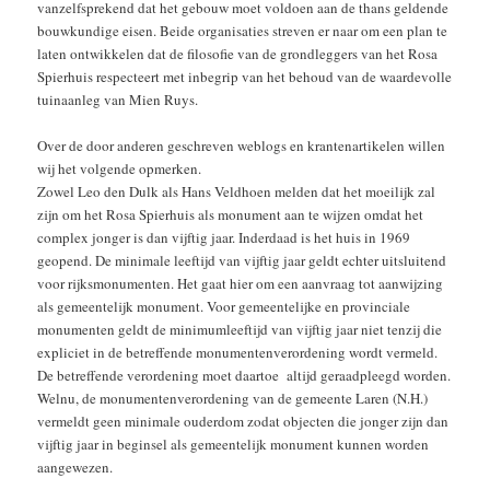
vanzelfsprekend dat het gebouw moet voldoen aan de thans geldende
bouwkundige eisen. Beide organisaties streven er naar om een plan te
laten ontwikkelen dat de filosofie van de grondleggers van het Rosa
Spierhuis respecteert met inbegrip van het behoud van de waardevolle
tuinaanleg van Mien Ruys.
Over de door anderen geschreven weblogs en krantenartikelen willen
wij het volgende opmerken.
Zowel Leo den Dulk als Hans Veldhoen melden dat het moeilijk zal
zijn om het Rosa Spierhuis als monument aan te wijzen omdat het
complex jonger is dan vijftig jaar. Inderdaad is het huis in 1969
geopend. De minimale leeftijd van vijftig jaar geldt echter uitsluitend
voor rijksmonumenten. Het gaat hier om een aanvraag tot aanwijzing
als gemeentelijk monument. Voor gemeentelijke en provinciale
monumenten geldt de minimumleeftijd van vijftig jaar niet tenzij die
expliciet in de betreffende monumentenverordening wordt vermeld.
De betreffende verordening moet daartoe altijd geraadpleegd worden.
Welnu, de monumentenverordening van de gemeente Laren (N.H.)
vermeldt geen minimale ouderdom zodat objecten die jonger zijn dan
vijftig jaar in beginsel als gemeentelijk monument kunnen worden
aangewezen.