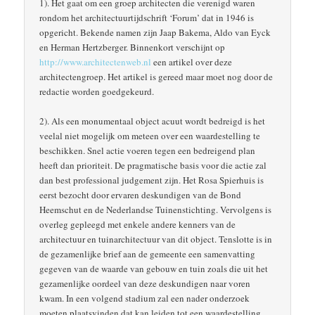
1). Het gaat om een groep architecten die verenigd waren
rondom het architectuurtijdschrift ‘Forum’ dat in 1946 is
opgericht. Bekende namen zijn Jaap Bakema, Aldo van Eyck
en Herman Hertzberger. Binnenkort verschijnt op
http://www.architectenweb.nl
een artikel over deze
architectengroep. Het artikel is gereed maar moet nog door de
redactie worden goedgekeurd.
2). Als een monumentaal object acuut wordt bedreigd is het
veelal niet mogelijk om meteen over een waardestelling te
beschikken. Snel actie voeren tegen een bedreigend plan
heeft dan prioriteit. De pragmatische basis voor die actie zal
dan best professional judgement zijn. Het Rosa Spierhuis is
eerst bezocht door ervaren deskundigen van de Bond
Heemschut en de Nederlandse Tuinenstichting. Vervolgens is
overleg gepleegd met enkele andere kenners van de
architectuur en tuinarchitectuur van dit object. Tenslotte is in
de gezamenlijke brief aan de gemeente een samenvatting
gegeven van de waarde van gebouw en tuin zoals die uit het
gezamenlijke oordeel van deze deskundigen naar voren
kwam. In een volgend stadium zal een nader onderzoek
moeten plaatsvinden dat kan leiden tot een waardestelling.