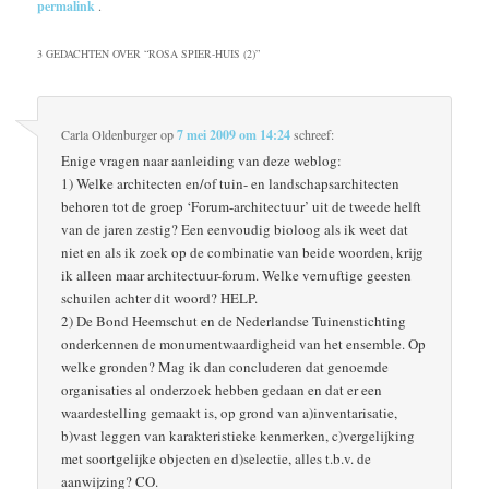
permalink
.
3 GEDACHTEN OVER “
ROSA SPIER-HUIS (2)
”
Carla Oldenburger
op
7 mei 2009 om 14:24
schreef:
Enige vragen naar aanleiding van deze weblog:
1) Welke architecten en/of tuin- en landschapsarchitecten
behoren tot de groep ‘Forum-architectuur’ uit de tweede helft
van de jaren zestig? Een eenvoudig bioloog als ik weet dat
niet en als ik zoek op de combinatie van beide woorden, krijg
ik alleen maar architectuur-forum. Welke vernuftige geesten
schuilen achter dit woord? HELP.
2) De Bond Heemschut en de Nederlandse Tuinenstichting
onderkennen de monumentwaardigheid van het ensemble. Op
welke gronden? Mag ik dan concluderen dat genoemde
organisaties al onderzoek hebben gedaan en dat er een
waardestelling gemaakt is, op grond van a)inventarisatie,
b)vast leggen van karakteristieke kenmerken, c)vergelijking
met soortgelijke objecten en d)selectie, alles t.b.v. de
aanwijzing? CO.