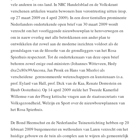
vele anderen in ons land. In NRC Handelsblad en de Volkskrant
verschenen artikelen waarin bewoners hun verontrusting uitten (resp.
op 27 maart 2009 en 4 april 2009). In een door tientallen prominente
Nederlanders ondertekende open brief van 30 maart 2009 wordt
verzocht om het voorliggende nieuwbouwplan te heroverwegen en
om in nauw overleg met alle betrokkenen een ander plan te
ontwikkelen dat zowel aan de moderne inzichten voldoet als de
grondslagen van de filosofie van de grondleggers van het Rosa
Spierhuis respecteert. Tot de ondertekenaars van deze open brief
behoren zowel enige oud-ministers (Johannes Witteveen, Hedy
dxe2x80x99Ancona, Jan Pronk en Hans van Mierlo) als
verscheidene gerenommeerde wetenschappers en kunstenaars (o.a.
prof. Eylard van Hall, prof. Dick van de Kaa, Renate Dorrestein en
Huub Oosterhuis). Op 14 april 2009 stelde het Tweede Kamerlid
Willemse-van der Ploeg kritische vragen aan de staatssecretaris van
Volksgezondheid, Welzijn en Sport over de nieuwbouwplannen van
het Rosa Spierhuis.
De Bond Heemschut en de Nederlandse Tuinenstichting hebben op 20
februari 2009 burgemeester en wethouders van Laren verzocht om het
huidige gebouw en de tuin als complex aan te wijzen als gemeentelijk