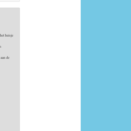
 het huisje
n
 aan de