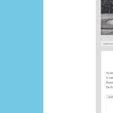
Antwoo
Ja Ja
is va
Rozen
De Pa
Ant