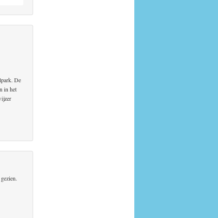
elpark. De
n in het
ijzer
gezien.