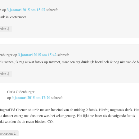
n
op
3 januari 2015 om 15:07
schreef:
ark in Zoetermeer
↓
rden
enburger
op
3 januari 2015 om 15:42
schreef:
 Coenen, ik zag al wat foto’s op Internet, maar een erg duidelijk beeld heb ik nog niet van de 
↓
rden
Carla Oldenburger
op
3 januari 2015 om 17:20
schreef:
tograaf Ed Coenen stuurde me aan het eind van de middag 2 foto’s. Hierbij nogmaals dank. He
jna donker en erg nat, dus toen was het zeker genoeg. Het lijkt me beter als de volgende foto’s
kt worden als de rozen bloeien. CO.
↓
woorden