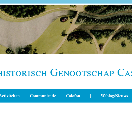
historisch Genootschap Ca
Activiteiten
Communicatie
Colofon
|
Weblog/Nieuws