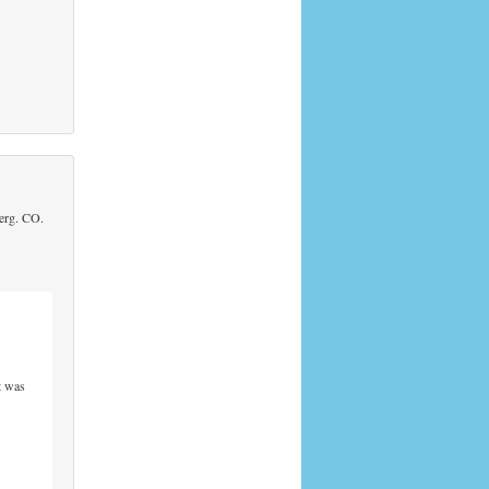
berg. CO.
t was