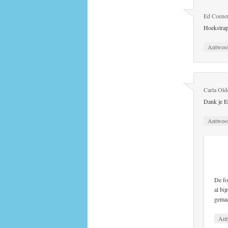
Ed Coene
Hoekstrap
Antwoo
Carla Old
Dank je Ed
Antwoo
De fo
al bi
gemaa
Ant