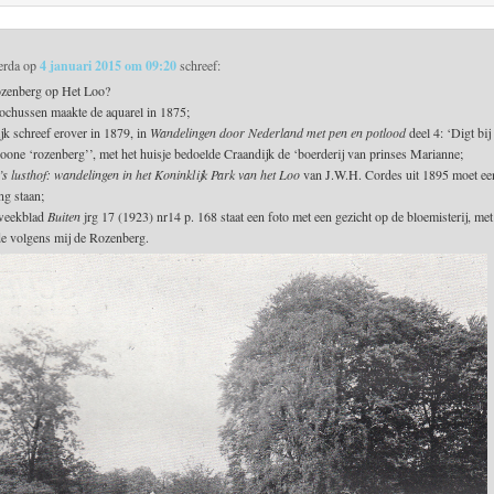
erda
op
4 januari 2015 om 09:20
schreef:
ozenberg op Het Loo?
ochussen maakte de aquarel in 1875;
jk schreef erover in 1879, in
Wandelingen door Nederland met pen en potlood
deel 4: ‘Digt bij
hoone ‘rozenberg’’, met het huisje bedoelde Craandijk de ‘boerderij van prinses Marianne;
’s lusthof: wandelingen in het Koninklijk Park van het Loo
van J.W.H. Cordes uit 1895 moet ee
ng staan;
 weekblad
Buiten
jrg 17 (1923) nr14 p. 168 staat een foto met een gezicht op de bloemisterij, met
jde volgens mij de Rozenberg.