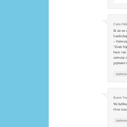
Carla Old
Ik zie nu
Landschap
– Ontwerp
“Zoals bi
basis van
ontwerp zi
geplaatst 
Antwoo
Karen Ve
We hebben
Over roze
Antwoo