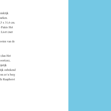
ninklijk
parken.
,5 x 31,6 cm.
 Paleis Het
 Liszt (met
oosten van de
s (dan Het
oort(en),
jnlijk
elijk onbekend
 om zo’n berg
 de Raaphorst