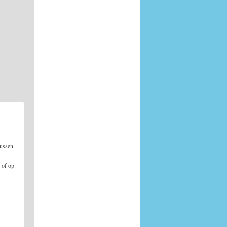
hussen
 of op