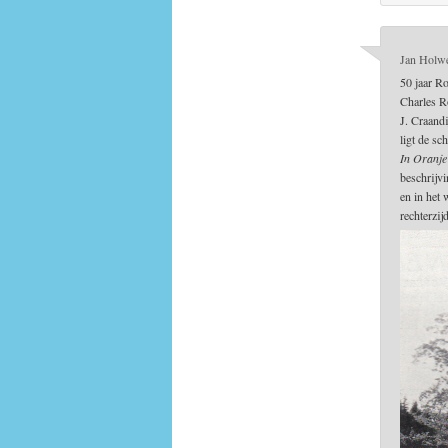
Jan Holw
50 jaar R
Charles R
J. Craandi
ligt de sc
In Oranje
beschrijvi
en in het
rechterzi