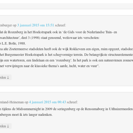
enburger
op
3 januari 2015 om 15:51
schreef:
 dat de Rozenberg in het Hoekstrapark ook in ‘de Gids voor de Nederlandse Tuin- en
sarchitectuur’, deel 3 (1998) staat genoemd, weliswaar iets verscholen:
 L.E. Bolle, 1988.
jna alle Zoetermeerse stadsdelen heeft ook de wijk Rokkeveen een eigen, ruim opgezet, stadsde
 het Burgemeester Hoekstrapark is het schegvormige terrein. De belangrijkste structuurelemente
jn een watertoren, een lindelaan en een ‘rozenberg’. In het park is ook een natuurstenen zonnew
met verwijzingen naar de klassieke thema’s aarde, lucht, water en vuur”.
↓
rden
enland-Heineman
op
4 januari 2015 om 00:43
schreef:
 tijdens de Midsummernight in 2009 de seringenberg op de Rensumaborg in Uithuizermeeden 
nbergen moet ik iets langer nadenken.
↓
rden