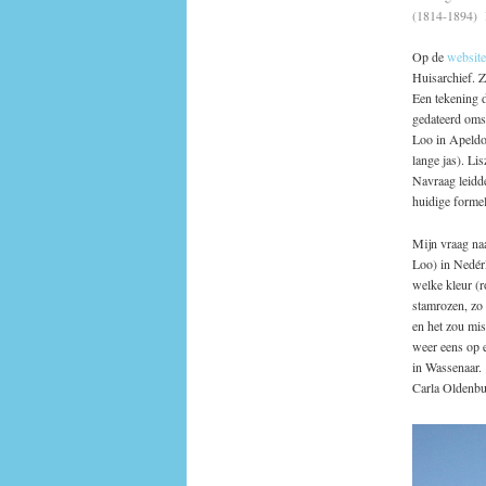
(1814-1894) 
Op de
website
Huisarchief. Z
Een tekening 
gedateerd omst
Loo in Apeldoo
lange jas). Li
Navraag leidde
huidige formel
Mijn vraag naa
Loo) in Nedérl
welke kleur (r
stamrozen, zo 
en het zou mi
weer eens op e
in Wassenaar.
Carla Oldenbu