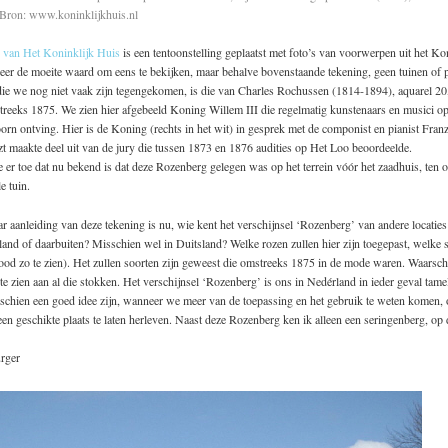
Bron: www.koninklijkhuis.nl
 van Het Koninklijk Huis
is een tentoonstelling geplaatst met foto’s van voorwerpen uit het Ko
eer de moeite waard om eens te bekijken, maar behalve bovenstaande tekening, geen tuinen of 
die we nog niet vaak zijn tegengekomen, is die van Charles Rochussen (1814-1894), aquarel 20
reeks 1875. We zien hier afgebeeld Koning Willem III die regelmatig kunstenaars en musici op
rn ontving. Hier is de Koning (rechts in het wit) in gesprek met de componist en pianist Franz
szt maakte deel uit van de jury die tussen 1873 en 1876 audities op Het Loo beoordeelde.
 er toe dat nu bekend is dat deze Rozenberg gelegen was op het terrein vóór het zaadhuis, ten 
e tuin.
r aanleiding van deze tekening is nu, wie kent het verschijnsel ‘Rozenberg’ van andere locatie
and of daarbuiten? Misschien wel in Duitsland? Welke rozen zullen hier zijn toegepast, welke s
ood zo te zien). Het zullen soorten zijn geweest die omstreeks 1875 in de mode waren. Waarschi
te zien aan al die stokken. Het verschijnsel ‘Rozenberg’ is ons in Nedérland in ieder geval tam
sschien een goed idee zijn, wanneer we meer van de toepassing en het gebruik te weten komen,
en geschikte plaats te laten herleven. Naast deze Rozenberg ken ik alleen een seringenberg, op
rger