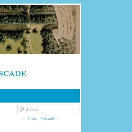
scade
Zoeken
Berichtnavigatie
←
Vorige
Volgende
→