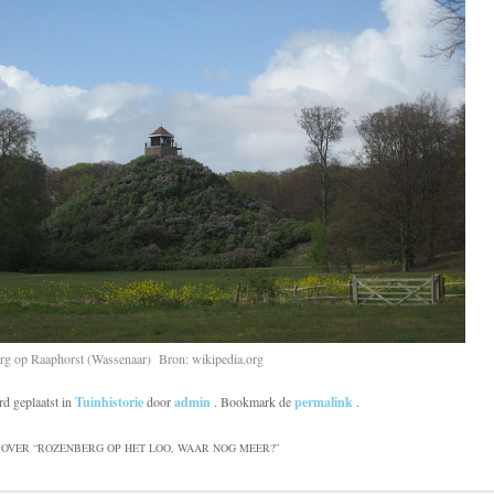
rg op Raaphorst (Wassenaar) Bron: wikipedia.org
rd geplaatst in
Tuinhistorie
door
admin
. Bookmark de
permalink
.
OVER “
ROZENBERG OP HET LOO, WAAR NOG MEER?
”