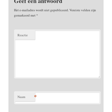
Geef een antwoord
Het e-mailadres wordt niet gepubliceerd.
Vereiste velden zijn
gemarkeerd met
*
Reactie
*
Naam