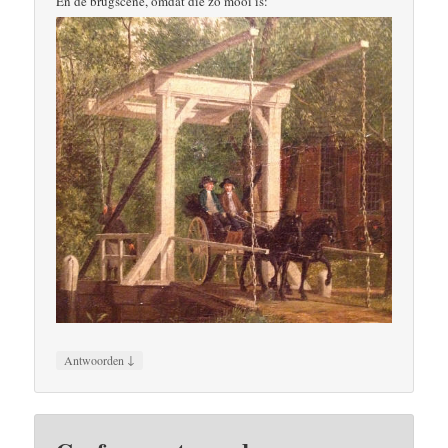
En de brugscene, omdat die zo mooi is:
↓
Antwoorden