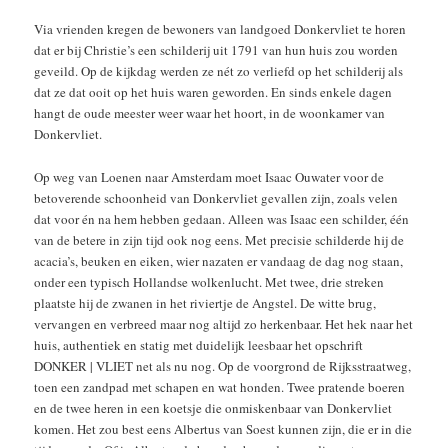
Via vrienden kregen de bewoners van landgoed Donkervliet te horen
dat er bij Christie’s een schilderij uit 1791 van hun huis zou worden
geveild. Op de kijkdag werden ze nét zo verliefd op het schilderij als
dat ze dat ooit op het huis waren geworden. En sinds enkele dagen
hangt de oude meester weer waar het hoort, in de woonkamer van
Donkervliet.
Op weg van Loenen naar Amsterdam moet Isaac Ouwater voor de
betoverende schoonheid van Donkervliet gevallen zijn, zoals velen
dat voor én na hem hebben gedaan. Alleen was Isaac een schilder, één
van de betere in zijn tijd ook nog eens. Met precisie schilderde hij de
acacia’s, beuken en eiken, wier nazaten er vandaag de dag nog staan,
onder een typisch Hollandse wolkenlucht. Met twee, drie streken
plaatste hij de zwanen in het riviertje de Angstel. De witte brug,
vervangen en verbreed maar nog altijd zo herkenbaar. Het hek naar het
huis, authentiek en statig met duidelijk leesbaar het opschrift
DONKER | VLIET net als nu nog. Op de voorgrond de Rijksstraatweg,
toen een zandpad met schapen en wat honden. Twee pratende boeren
en de twee heren in een koetsje die onmiskenbaar van Donkervliet
komen. Het zou best eens Albertus van Soest kunnen zijn, die er in die