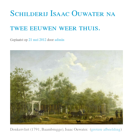
Schilderij Isaac Ouwater na
twee eeuwen weer thuis.
Geplaatst op
21 mei 2012
door
admin
Donkervliet (1791, Baambrugge), Isaac Ouwater. (
grotere afbeelding
)