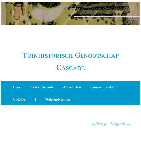
Spring
naar
de
primaire
inhoud
Tuinhistorisch Genootschap
Cascade
Hoofdmenu
Home
Over Cascade
Activiteiten
Communicatie
Colofon
|
Weblog/Nieuws
Berichtnavigatie
←
Vorige
Volgende
→