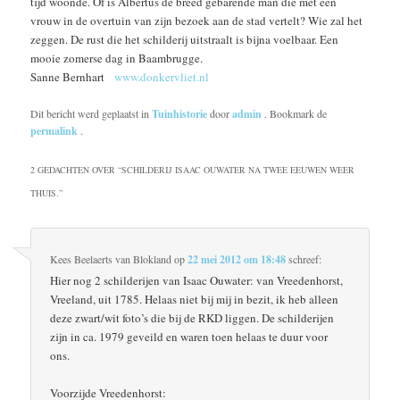
tijd woonde. Of is Albertus de breed gebarende man die met een
vrouw in de overtuin van zijn bezoek aan de stad vertelt? Wie zal het
zeggen. De rust die het schilderij uitstraalt is bijna voelbaar. Een
mooie zomerse dag in Baambrugge.
Sanne Bernhart
www.donkervliet.nl
Dit bericht werd geplaatst in
Tuinhistorie
door
admin
. Bookmark de
permalink
.
2 GEDACHTEN OVER “
SCHILDERIJ ISAAC OUWATER NA TWEE EEUWEN WEER
THUIS.
”
Kees Beelaerts van Blokland
op
22 mei 2012 om 18:48
schreef:
Hier nog 2 schilderijen van Isaac Ouwater: van Vreedenhorst,
Vreeland, uit 1785. Helaas niet bij mij in bezit, ik heb alleen
deze zwart/wit foto’s die bij de RKD liggen. De schilderijen
zijn in ca. 1979 geveild en waren toen helaas te duur voor
ons.
Voorzijde Vreedenhorst: