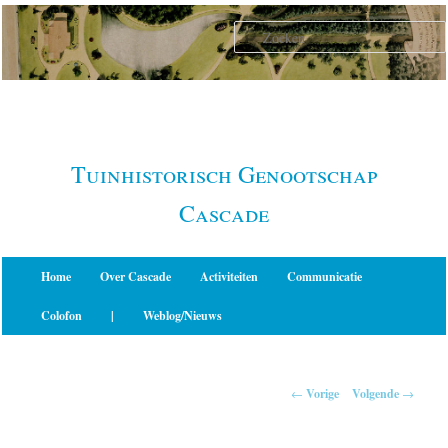
Spring
naar
de
primaire
inhoud
Tuinhistorisch Genootschap
Cascade
Hoofdmenu
Home
Over Cascade
Activiteiten
Communicatie
Colofon
|
Weblog/Nieuws
Berichtnavigatie
←
Vorige
Volgende
→