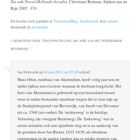
Zie ook
Noord-Hollands Arcadia,
Christiaan Bertram
,
Alphen aan de
Rijn 2005. CO.
Dit bericht werd geplaatst in
Tentoonstelling
,
Tuinhistorie
door
admin
.
Bookmark de
permalink
.
2 GEDACHTEN OVER “
TENTOONSTELLING ARCADIË AAN HET WIJKERMEER,
BEVERWIJK.
”
Jan Holwerda
op
18 mei 2012 om 07:40
schreef:
Hans Otten, tuinbaas van Akerendam, heeft vorig jaar een en
ander tijdens een excursie waaraan ik deelnam toegelicht. Het
huis van Akerendam is gebouwd op een huiseiland tussen
twee al eerder bestaande openbare wegen die te zien zijn op
de Stadsplattegrond van Beverwijk, van Jacob van Deventer
uit ca. 1560 (zie onder). De ‘rechterweg’ is de huidige
Velserweg (de vroegere Heereweg). De ‘linkerweg’ was in
eerste instantie ook een openbare weg en is na aankoop van
de gronden door Jan Bicker, 1635-1639, als dwarlaan
opgenomen in de aanleg (anders was er sprake geweest van