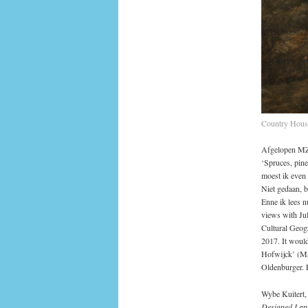
Country House
Afgelopen MZN
‘Spruces, pine
moest ik even
Niet gedaan, b
Enne ik lees n
views with Ju
Cultural Geog
2017. It would
Hofwijck’ (Ma
Oldenburger. F
Wybe Kuitert, 
Designed Lan