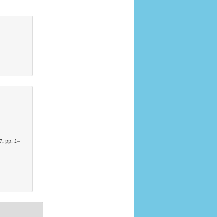
7, pp. 2–