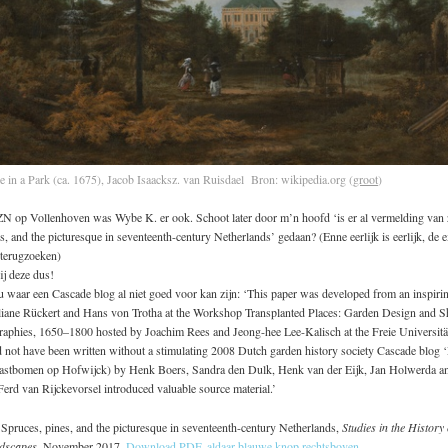
 in a Park (ca. 1675), Jacob Isaacksz. van Ruisdael Bron: wikipedia.org (
groot
)
 op Vollenhoven was Wybe K. er ook. Schoot later door m’n hoofd ‘is er al vermelding van zi
s, and the picturesque in seventeenth-century Netherlands’ gedaan? (Enne eerlijk is eerlijk, de ex
 terugzoeken)
ij deze dus!
u waar een Cascade blog al niet goed voor kan zijn: ‘This paper was developed from an inspiri
liane Rückert and Hans von Trotha at the Workshop Transplanted Places: Garden Design and Sh
raphies, 1650–1800 hosted by Joachim Rees and Jeong-hee Lee-Kalisch at the Freie Universität
 not have been written without a stimulating 2008 Dutch garden history society Cascade blog 
stbomen op Hofwijck) by Henk Boers, Sandra den Dulk, Henk van der Eijk, Jan Holwerda an
erd van Rijckevorsel introduced valuable source material.’
Spruces, pines, and the picturesque in seventeenth-century Netherlands,
Studies in the Histor
dscapes
, November 2017.
Download PDF, aldaar blauwe knop rechtsboven
.