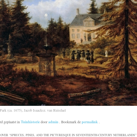
Park (ca. 1675), Jacob Isaacksz. van Ruisdael
rd geplaatst in
Tuinhistorie
door
admin
. Bookmark de
permalink
.
OVER “
SPRUCES, PINES, AND THE PICTURESQUE IN SEVENTEENTH-CENTURY NETHERLANDS
”