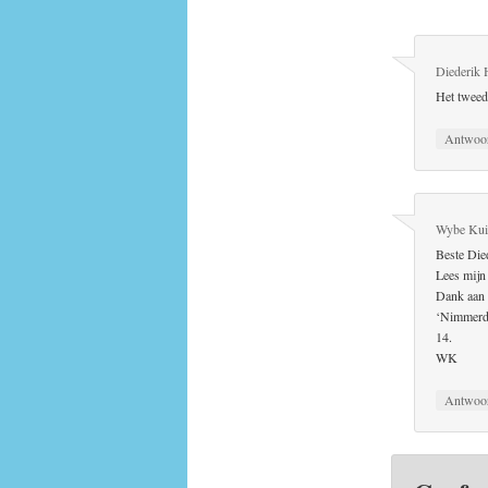
Diederik 
Het tweede
Antwoo
Wybe Kuit
Beste Die
Lees mijn 
Dank aan 
‘Nimmerdo
14.
WK
Antwoo