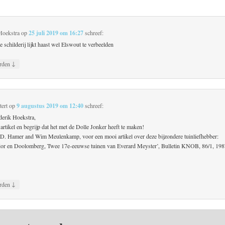
Hoekstra
op
25 juli 2019 om 16:27
schreef:
 schilderij lijkt haast wel Elswout te verbeelden
↓
rden
ert
op
9 augustus 2019 om 12:40
schreef:
derik Hoekstra,
artikel en begrijp dat het met de Dolle Jonker heeft te maken!
D. Hamer and Wim Meulenkamp, voor een mooi artikel over deze bijzondere tuinliefhebber:
r en Doolomberg, Twee 17e-eeuwse tuinen van Everard Meyster’, Bulletin KNOB, 86/1, 198
↓
rden