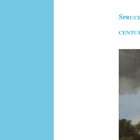
Spruce
centu