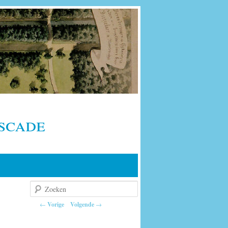
scade
Zoeken
Berichtnavigatie
←
Vorige
Volgende
→