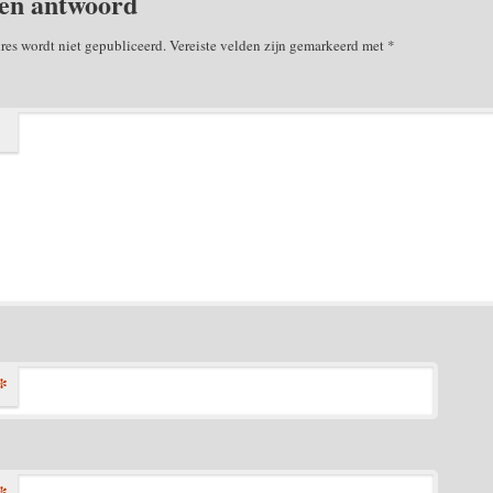
en antwoord
res wordt niet gepubliceerd.
Vereiste velden zijn gemarkeerd met
*
*