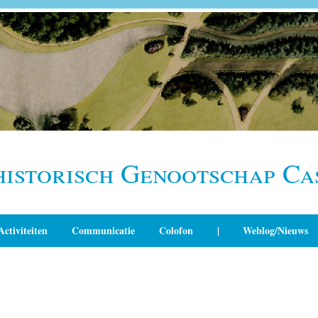
historisch Genootschap Ca
Activiteiten
Communicatie
Colofon
|
Weblog/Nieuws