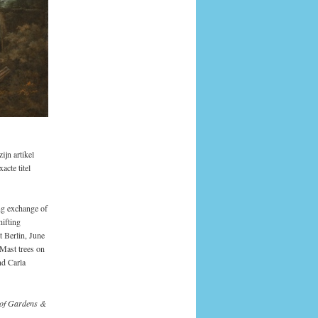
jn artikel
acte titel
ng exchange of
ifting
 Berlin, June
‘Mast trees on
d Carla
y of Gardens &