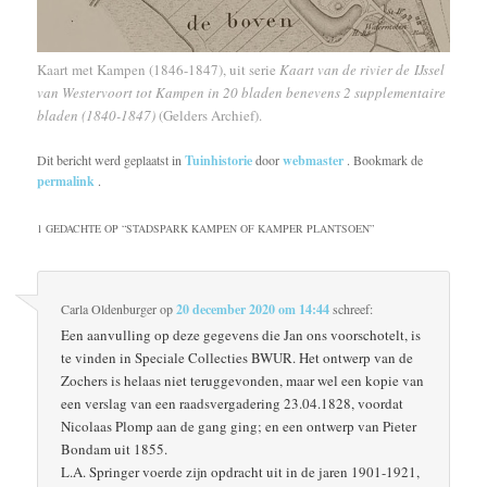
Kaart met Kampen (1846-1847), uit serie
Kaart van de rivier de IJssel
van Westervoort tot Kampen in 20 bladen benevens 2 supplementaire
bladen (1840-1847)
(Gelders Archief).
Dit bericht werd geplaatst in
Tuinhistorie
door
webmaster
. Bookmark de
permalink
.
1 GEDACHTE OP “
STADSPARK KAMPEN OF KAMPER PLANTSOEN
”
Carla Oldenburger
op
20 december 2020 om 14:44
schreef:
Een aanvulling op deze gegevens die Jan ons voorschotelt, is
te vinden in Speciale Collecties BWUR. Het ontwerp van de
Zochers is helaas niet teruggevonden, maar wel een kopie van
een verslag van een raadsvergadering 23.04.1828, voordat
Nicolaas Plomp aan de gang ging; en een ontwerp van Pieter
Bondam uit 1855.
L.A. Springer voerde zijn opdracht uit in de jaren 1901-1921,