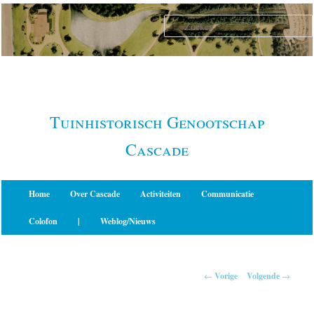
Spring
naar
de
primaire
inhoud
Tuinhistorisch Genootschap
Cascade
Hoofdmenu
Home
Over Cascade
Activiteiten
Communicatie
Colofon
|
Weblog/Nieuws
Berichtnavigatie
←
Vorige
Volgende
→