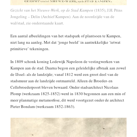
Gezicht van het Nieuwe-Werk, op de Stad Kampen
(1835), J.H. Prins
Jongeling – Delin (Archief Kampen). Aan de noordzijde van de
wal/stad, zie onderstaande kaart.
Een aantal afbeeldingen van het stadspark of plantsoen te Kampen,
niet lang na aanleg. Met dat ‘jonge beeld’ in aantrekkelijke ‘ietwat
primitieve’ tekeningen.
In 1809 schonk koning Lodewijk Napoleon de vestingwerken van
Kampen aan de stad. Daarna begon een geleidelijke afbraak aan zowel
de IJssel- als de landzijde; vanaf 1812 werd een groot deel van de
stadsmuur aan de landzijde ontmanteld. Alleen de Broeder- en
Cellebroederpoort bleven bewaard. Onder stadsarchitect Nicolaas
Plomp (werkzaam 1825-1852) werd in 1830 begonnen aan een min of
meer planmatige metamorfose, dit werd voortgezet onder de architect
Pieter Bondam (werkzaam 1852-1863).