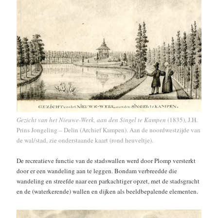
Gezicht van het Nieuwe-Werk, aan den Singel te Kampen
(1835), J.H.
Prins Jongeling – Delin (Archief Kampen). Aan de noordwestzijde van
de wal/stad, zie onderstaande kaart (rond heuveltje).
De recreatieve functie van de stadswallen werd door Plomp versterkt
door er een wandeling aan te leggen. Bondam verbreedde die
wandeling en streefde naar een parkachtiger opzet, met de stadsgracht
en de (waterkerende) wallen en dijken als beeldbepalende elementen.