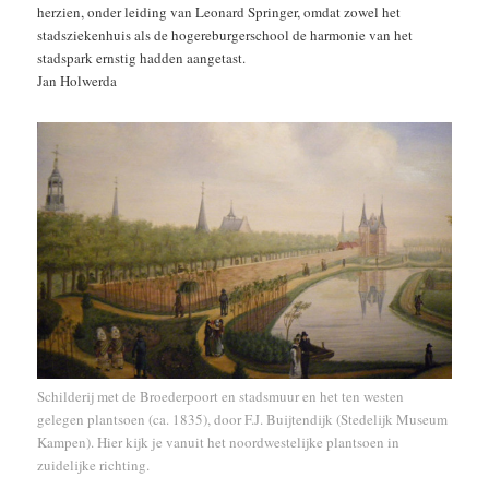
herzien, onder leiding van Leonard Springer, omdat zowel het
stadsziekenhuis als de hogereburgerschool de harmonie van het
stadspark ernstig hadden aangetast.
Jan Holwerda
Schilderij met de Broederpoort en stadsmuur en het ten westen
gelegen plantsoen (ca. 1835), door F.J. Buijtendijk (Stedelijk Museum
Kampen). Hier kijk je vanuit het noordwestelijke plantsoen in
zuidelijke richting.