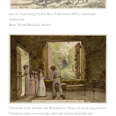
Aan de Vogelesang bij den Heer P. Hartsink
(1803), Christiaan
Andriessen
Bron: Noord-Hollands Archief
Christiaan in de moshut van Beekhuizen (Velp); de op de rug geziene
Christiaan staat voor een lage tafel met daarop mogelijk zijn