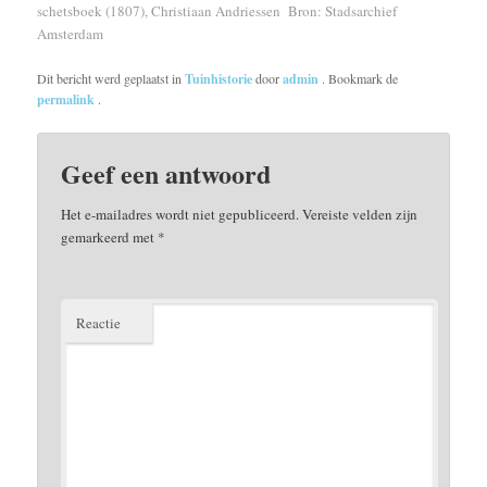
schetsboek (1807), Christiaan Andriessen
Bron: Stadsarchief
Amsterdam
Dit bericht werd geplaatst in
Tuinhistorie
door
admin
. Bookmark de
permalink
.
Geef een antwoord
Het e-mailadres wordt niet gepubliceerd.
Vereiste velden zijn
gemarkeerd met
*
Reactie