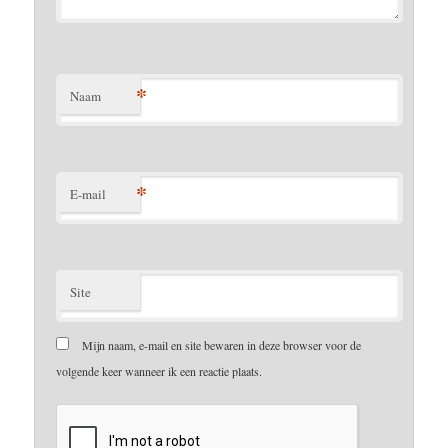
*
Naam
*
E-mail
Site
Mijn naam, e-mail en site bewaren in deze browser voor de
volgende keer wanneer ik een reactie plaats.