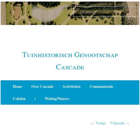
Spring
naar
de
primaire
inhoud
Tuinhistorisch Genootschap
Cascade
Hoofdmenu
Home
Over Cascade
Activiteiten
Communicatie
Colofon
|
Weblog/Nieuws
Berichtnavigatie
←
Vorige
Volgende
→