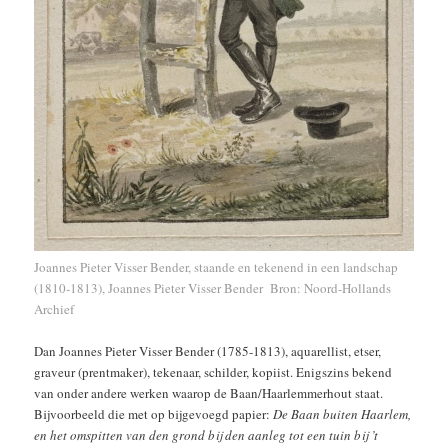
Joannes Pieter Visser Bender, staande en tekenend in een landschap
(1810-1813), Joannes Pieter Visser Bender
Bron: Noord-Hollands
Archief
Dan Joannes Pieter Visser Bender (1785-1813), aquarellist, etser,
graveur (prentmaker), tekenaar, schilder, kopiist. Enigszins bekend
van onder andere werken waarop de Baan/Haarlemmerhout staat.
Bijvoorbeeld die met op bijgevoegd papier:
De Baan buiten Haarlem,
en het omspitten van den grond bij den aanleg tot een tuin bij ’t