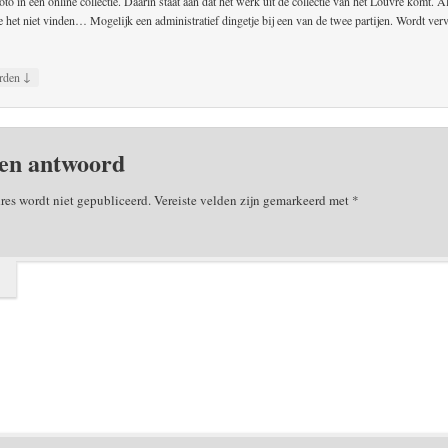
to in een online collectie. Daarin staat aan dat het werk uit de collectie van het Louvre komt. A
 het niet vinden… Mogelijk een administratief dingetje bij een van de twee partijen. Wordt ver
↓
rden
en antwoord
res wordt niet gepubliceerd.
Vereiste velden zijn gemarkeerd met
*