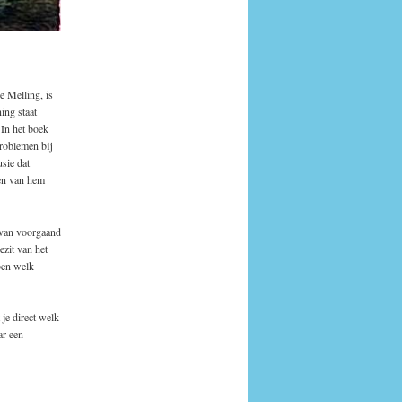
 Melling, is
ing staat
In het boek
roblemen bij
sie dat
gen van hem
van voorgaand
ezit van het
bben welk
je direct welk
ar een