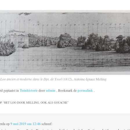
 Loo ancien et moderne dans le Dpt. de Yssel
(1812), Antoine-Ignace Melling
rd geplaatst in
Tuinhistorie
door
admin
. Bookmark de
permalink
.
P “
HET LOO DOOR MELLING, OOK ALS GOUACHE
”
erda
op
9 mei 2019 om 12:46
schreef: