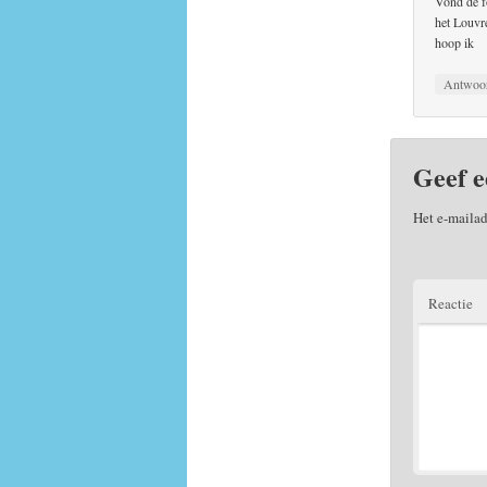
Vond de fo
het Louvre
hoop ik
Antwoo
Geef e
Het e-mailad
Reactie