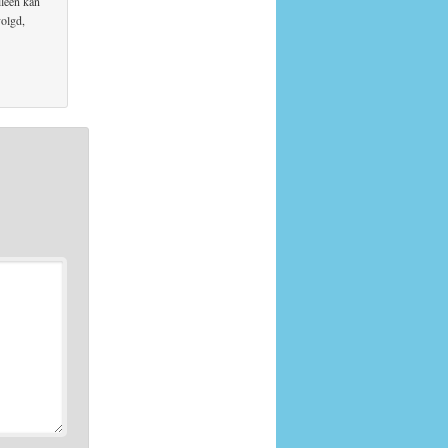
lleen kan
volgd,