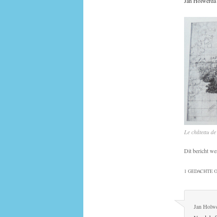
Jan Holwerda
Le château de
Dit bericht we
1 GEDACHTE O
Jan Holw