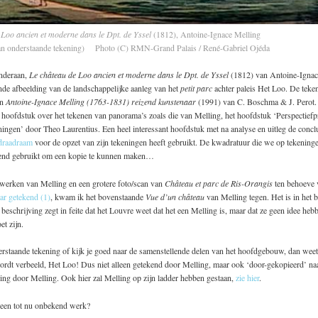
 Loo ancien et moderne dans le Dpt. de Yssel
(1812), Antoine-Ignace Melling
r van onderstaande tekening)
Photo (C) RMN-Grand Palais / René-Gabriel Ojéda
nderaan,
Le château de Loo ancien et moderne dans le Dpt. de Yssel
(1812) van Antoine-Ignace
nde afbeelding van de landschappelijke aanleg van het
petit parc
achter paleis Het Loo. De teken
in
Antoine-Ignace Melling (1763-1831) reizend kunstenaar
(1991) van C. Boschma & J. Perot. 
 hoofdstuk over het tekenen van panorama’s zoals die van Melling, het hoofdstuk ‘Perspectiefp
ngen’ door Theo Laurentius. Een heel interessant hoofdstuk met na analyse en uitleg de conclu
draadraam
voor de opzet van zijn tekeningen heeft gebruikt. De kwadratuur die we op tekenin
uitend gebruikt om een kopie te kunnen maken…
werken van Melling en een grotere foto/scan van
Château et parc de Ris-Orangis
ten behoeve 
ar getekend (1)
, kwam ik het bovenstaande
Vue d’un château
van Melling tegen. Het is in het b
beschrijving zegt in feite dat het Louvre weet dat het een Melling is, maar dat ze geen idee he
et zijn.
rstaande tekening of kijk je goed naar de samenstellende delen van het hoofdgebouw, dan weet 
ordt verbeeld, Het Loo! Dus niet alleen getekend door Melling, maar ook ‘door-gekopieerd’ na
ing door Melling. Ook hier zal Melling op zijn ladder hebben gestaan,
zie hier
.
 een tot nu onbekend werk?