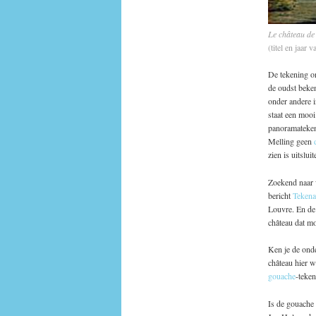
Le château de
(titel en jaa
De tekening o
de oudst beke
onder andere 
staat een mooi
panoramatekeni
Melling geen
zien is uitsl
Zoekend naar 
bericht
Tekena
Louvre. En de 
château dat mo
Ken je de onde
château hier w
gouache
-teken
Is de gouache