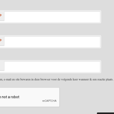
*
*
m, e-mail en site bewaren in deze browser voor de volgende keer wanneer ik een reactie plaats.