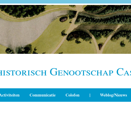
historisch Genootschap Ca
Activiteiten
Communicatie
Colofon
|
Weblog/Nieuws