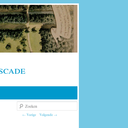
scade
Zoeken
Berichtnavigatie
←
Vorige
Volgende
→