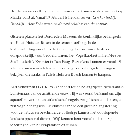
Dat de tentoonstelling er al jaren aan zat te komen wisten we dankzij
Martin vd B al. Vanaf 19 februari is het dan zover:
Een koninklijk
Paradijs – Aert Schouman en de verbeelding van de natuur
.
Gisteren plaatste het Dordrechts Museum de koninklijke behangsels
uit Paleis Huis ten Bosch in de tentoonstelling. In de
tentoonstellingsruimte is de kamer nagebouwd waar de stukken
oorspronkelijk voor bedoeld waren: het Vogelkabinet in het Nieuwe
Stadhouderlijk Kwartier in Den Haag. Bezoekers kunnen er vanaf 19
februari binnenwandelen en de kamergrote behangschilderingen
bekijken die straks in Paleis Huis ten Bosch komen te hangen.
Aert Schouman (1710-1792) behoort tot de belangrijkste Nederlandse
kunstenaars van de achttiende eeuw. Hij was vooral befaamd om zijn
aquarellen van ‘in- en uitlandsche’ vogels, zoogdieren en planten, en
zijn vogelbehangsels. De kunstenaar had een grote belangstelling
voor de natuur en beschilderde volledige kamers met doorlopende
landschappen vol dieren. ‘Wij’ kennen hem vooral ook van zijn
tekeningen van buitenplaatsen en tuinen.