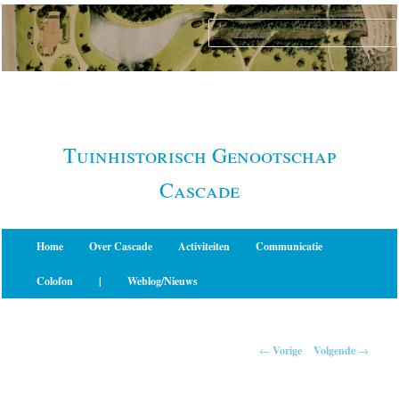
Spring
naar
de
primaire
inhoud
Tuinhistorisch Genootschap
Cascade
Hoofdmenu
Home
Over Cascade
Activiteiten
Communicatie
Colofon
|
Weblog/Nieuws
Berichtnavigatie
←
Vorige
Volgende
→