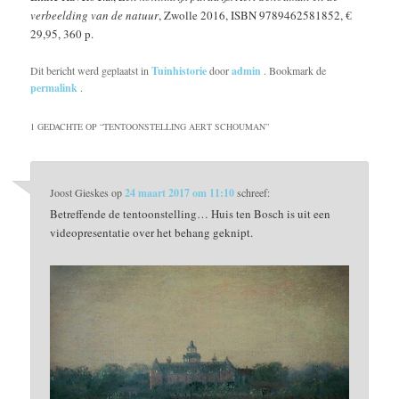
verbeelding van de natuur
, Zwolle 2016, ISBN 9789462581852, €
29,95, 360 p.
Dit bericht werd geplaatst in
Tuinhistorie
door
admin
. Bookmark de
permalink
.
1 GEDACHTE OP “
TENTOONSTELLING AERT SCHOUMAN
”
Joost Gieskes
op
24 maart 2017 om 11:10
schreef:
Betreffende de tentoonstelling… Huis ten Bosch is uit een
videopresentatie over het behang geknipt.