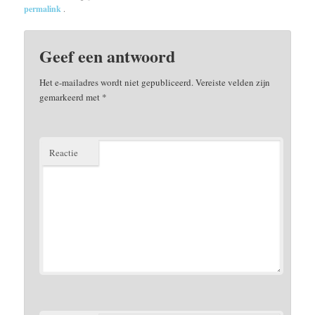
permalink
.
Geef een antwoord
Het e-mailadres wordt niet gepubliceerd.
Vereiste velden zijn
gemarkeerd met
*
Reactie