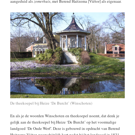
aangeduid als
zomerhuis
, met Berend Haitzema [Viëtor] als eigenaar.
De theekoepel bij Huize ‘De Burcht’ (Winschoten)
En als je de woorden Winschoten en theekoepel noemt, dat denk je
gelijk aan de theekoepel bij Huize ‘De Burcht’ op het voormalige
landgoed ‘De Oude Werf’. Deze is gebouwd in opdracht van Berend
Haitzema Viëtor, waarschijnlijk kort nadat hij het landgoed in 1831