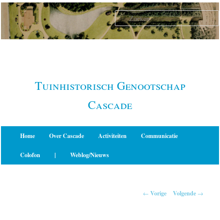
Spring
naar
de
primaire
inhoud
Tuinhistorisch Genootschap
Cascade
Hoofdmenu
Home
Over Cascade
Activiteiten
Communicatie
Colofon
|
Weblog/Nieuws
Berichtnavigatie
←
Vorige
Volgende
→