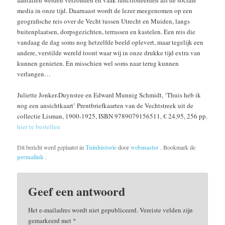
aantallen werden verzonden en vaak functioneerden als de sociale
media in onze tijd. Daarnaast wordt de lezer meegenomen op een
geografische reis over de Vecht tussen Utrecht en Muiden, langs
buitenplaatsen, dorpsgezichten, terrassen en kastelen. Een reis die
vandaag de dag soms nog hetzelfde beeld oplevert, maar tegelijk een
andere, verstilde wereld toont waar wij in onze drukke tijd extra van
kunnen genieten. En misschien wel soms naar terug kunnen
verlangen…
Juliette Jonker-Duynstee en Edward Munnig Schmidt, ‘Thuis heb ik
nog een ansichtkaart’ Prentbriefkaarten van de Vechtstreek uit de
collectie Lisman, 1900-1925, ISBN 9789079156511, € 24,95, 256 pp.
hier te bestellen
Dit bericht werd geplaatst in
Tuinhistorie
door
webmaster
. Bookmark de
permalink
.
Geef een antwoord
Het e-mailadres wordt niet gepubliceerd.
Vereiste velden zijn
gemarkeerd met
*