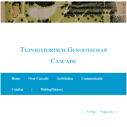
Spring
naar
de
primaire
inhoud
Tuinhistorisch Genootschap
Cascade
Hoofdmenu
Home
Over Cascade
Activiteiten
Communicatie
Colofon
|
Weblog/Nieuws
Berichtnavigatie
←
Vorige
Volgende
→