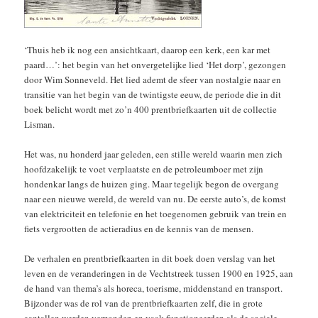
‘Thuis heb ik nog een ansichtkaart, daarop een kerk, een kar met
paard…’: het begin van het onvergetelijke lied ‘Het dorp’, gezongen
door Wim Sonneveld. Het lied ademt de sfeer van nostalgie naar en
transitie van het begin van de twintigste eeuw, de periode die in dit
boek belicht wordt met zo’n 400 prentbriefkaarten uit de collectie
Lisman.
Het was, nu honderd jaar geleden, een stille wereld waarin men zich
hoofdzakelijk te voet verplaatste en de petroleumboer met zijn
hondenkar langs de huizen ging. Maar tegelijk begon de overgang
naar een nieuwe wereld, de wereld van nu. De eerste auto’s, de komst
van elektriciteit en telefonie en het toegenomen gebruik van trein en
fiets vergrootten de actieradius en de kennis van de mensen.
De verhalen en prentbriefkaarten in dit boek doen verslag van het
leven en de veranderingen in de Vechtstreek tussen 1900 en 1925, aan
de hand van thema’s als horeca, toerisme, middenstand en transport.
Bijzonder was de rol van de prentbriefkaarten zelf, die in grote