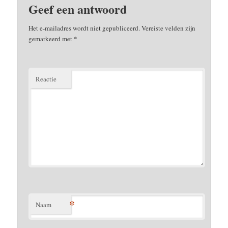
Geef een antwoord
Het e-mailadres wordt niet gepubliceerd.
Vereiste velden zijn
gemarkeerd met
*
Reactie
*
Naam