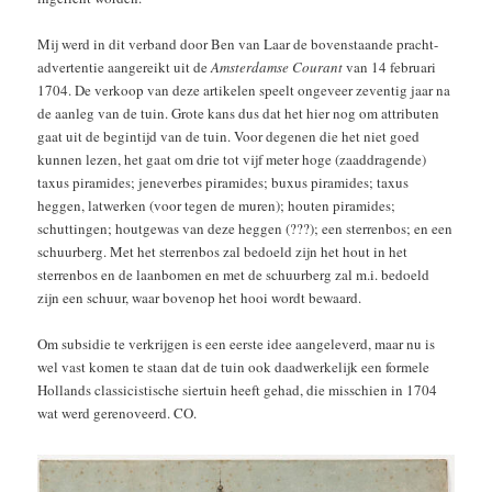
Mij werd in dit verband door Ben van Laar de bovenstaande pracht-
advertentie aangereikt uit de
Amsterdamse Courant
van 14 februari
1704. De verkoop van deze artikelen speelt ongeveer zeventig jaar na
de aanleg van de tuin. Grote kans dus dat het hier nog om attributen
gaat uit de begintijd van de tuin. Voor degenen die het niet goed
kunnen lezen, het gaat om drie tot vijf meter hoge (zaaddragende)
taxus piramides; jeneverbes piramides; buxus piramides; taxus
heggen, latwerken (voor tegen de muren); houten piramides;
schuttingen; houtgewas van deze heggen (???); een sterrenbos; en een
schuurberg. Met het sterrenbos zal bedoeld zijn het hout in het
sterrenbos en de laanbomen en met de schuurberg zal m.i. bedoeld
zijn een schuur, waar bovenop het hooi wordt bewaard.
Om subsidie te verkrijgen is een eerste idee aangeleverd, maar nu is
wel vast komen te staan dat de tuin ook daadwerkelijk een formele
Hollands classicistische siertuin heeft gehad, die misschien in 1704
wat werd gerenoveerd. CO.