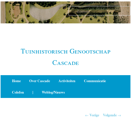
Spring
naar
de
primaire
inhoud
Tuinhistorisch Genootschap
Cascade
Hoofdmenu
Home
Over Cascade
Activiteiten
Communicatie
Colofon
|
Weblog/Nieuws
Berichtnavigatie
←
Vorige
Volgende
→