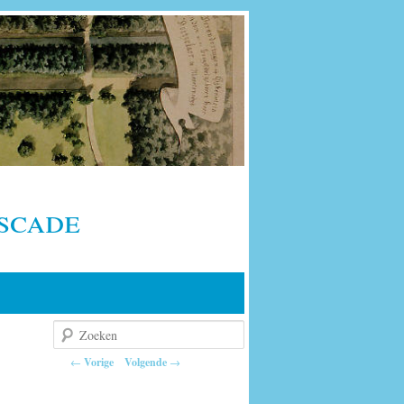
scade
Zoeken
Berichtnavigatie
←
Vorige
Volgende
→