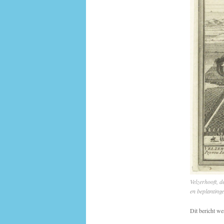
Velzerhooft, 
en beplantinge
Dit bericht we