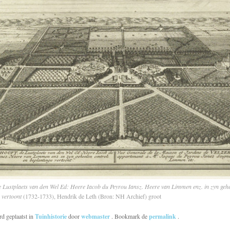
de Lustplaets van den Wel Ed: Heere Iacob du Peyrou Iansz. Heere van Lim
men enz. in zyn geh
 vertoont
(1732-1733), Hendrik de Leth (Bron: NH Archief)
groot
rd geplaatst in
Tuinhistorie
door
webmaster
. Bookmark de
permalink
.