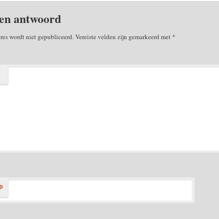
en antwoord
res wordt niet gepubliceerd.
Vereiste velden zijn gemarkeerd met
*
*