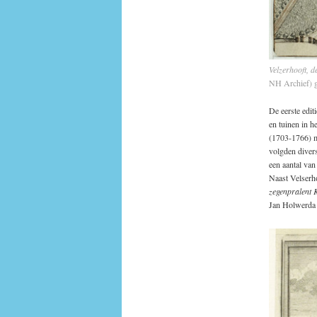
Velzerhooft, d
NH Archief)
De eerste edit
en tuinen in 
(1703-1766) m
volgden diver
een aantal van
Naast Velserho
zegenpralent 
Jan Holwerda