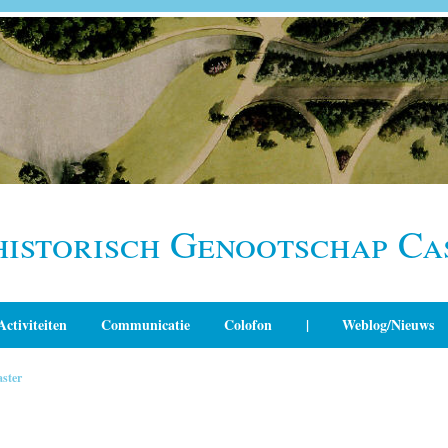
historisch Genootschap Ca
Activiteiten
Communicatie
Colofon
|
Weblog/Nieuws
ster