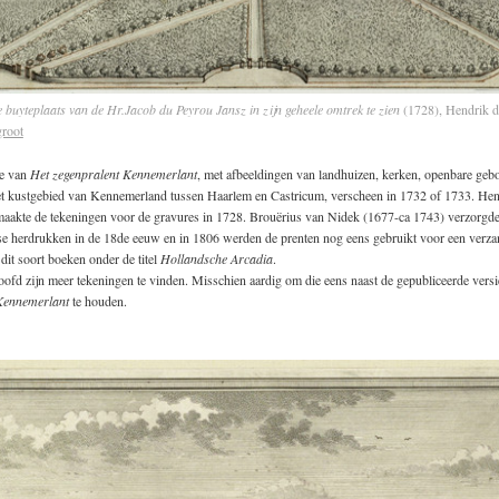
e buyteplaats van de Hr.Jacob du Peyrou Jansz in zijn geheele omtrek te zien
(1728), Hendrik d
groot
ie van
Het zegenpralent Kennemerlant
, met afbeeldingen van landhuizen, kerken, openbare ge
het kustgebied van Kennemerland tussen Haarlem en Castricum, verscheen in 1732 of 1733. Hen
aakte de tekeningen voor de gravures in 1728. Brouërius van Nidek (1677-ca 1743) verzorgde 
se herdrukken in de 18de eeuw en in 1806 werden de prenten nog eens gebruikt voor een verz
 dit soort boeken onder de titel
Hollandsche Arcadia
.
ofd zijn meer tekeningen te vinden. Misschien aardig om die eens naast de gepubliceerde versi
Kennemerlant
te houden.