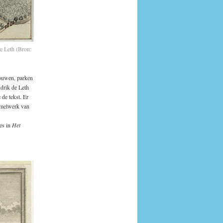
e Leth (Bron:
bouwen, parken
drik de Leth
de tekst. Er
amelwerk van
es in
Het