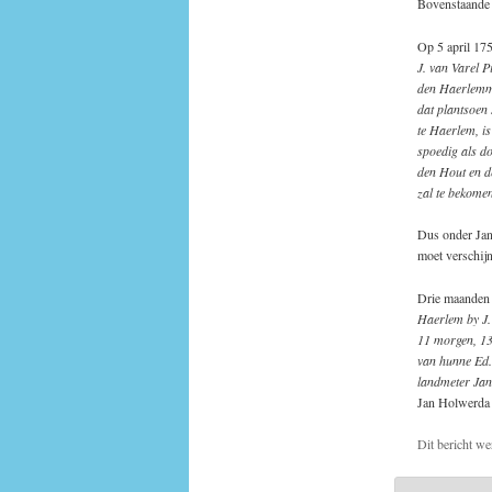
Bovenstaande k
Op 5 april 17
J. van Varel P
den Haerlemme
dat plantsoen 
te Haerlem, i
spoedig als do
den Hout en d
zal te bekome
Dus onder Jan 
moet verschijn
Drie maanden l
Haerlem by J.
11 morgen, 138
van hunne Ed.
landmeter Jan 
Jan Holwerda
Dit bericht we