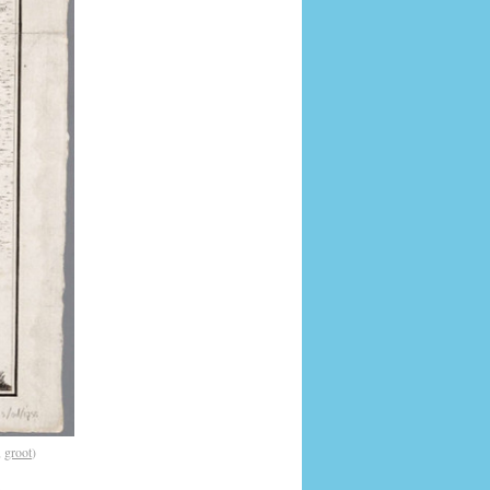
,
groot
)