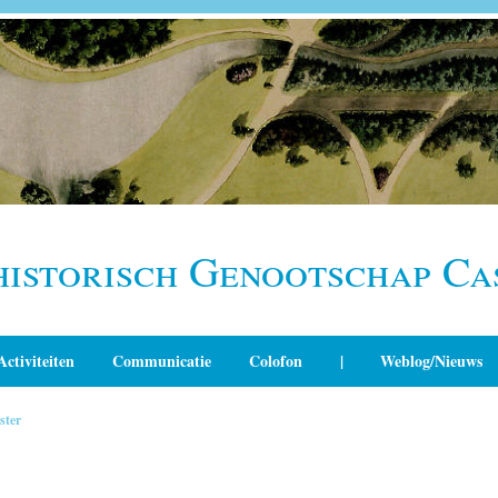
historisch Genootschap Ca
Activiteiten
Communicatie
Colofon
|
Weblog/Nieuws
ster