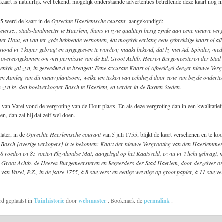
aart is natuurlijk wel bekend, mogelijk onderstaande advertenties betreffende deze kaart nog 
55 werd de kaart in de
Oprechte Haerlemsche courant
aangekondigd:
ietersz., stads-landmeeter te Haerlem, thans in zyne qualiteyt bezig zynde aan eene nieuwe ver
r-Hout, en van ter zyde hebbende vernomen, dat mogelyk eerlang eene gebrekkige kaart of afb
stond in ’t koper gebragt en uytgegeeven te worden; maakt bekend, dat hy met Ad. Spinder, me
s overeengekomen om met permissie van de Ed. Groot Achtb. Heeren Burgemeesteren der Stad
enlyk zal zyn, in gereedheyd te brengen: Eene accurate Kaart of Afbeeldzel deezer nieuwe Ver
en Aanleg van dit nieuw plantsoen; welke ten teeken van echtheyd door eene van beyde onderte
n zyn by den boekverkooper Bosch te Haerlem, en verder in de Buyten-Steden.
van Varel vond de vergroting van de Hout plaats. En als deze vergroting dan in een kwalitatief
en, dan zal hij dat zelf wel doen.
ater, in de
Oprechte Haerlemsche courant
van 5 juli 1755, blijkt de kaart verschenen en te ko
 Bosch [overige verkopers] is te bekomen: Kaart der nieuwe Vergrooting van den Haerlemmer
 roeden en 85 voeten Rhynlandse Mat; aangelegd op het Kaatsveld, en nu in ’t licht gebragt, 
 Groot Achtb. de Heeren Burgemeersteren en Regeerders der Stad Haerlem, door derzelver or
van Varel, P.Z., in de jaare 1755, à 8 stuyvers; en eenige weynige op groot papier, à 11 stuyve
rd geplaatst in
Tuinhistorie
door
webmaster
. Bookmark de
permalink
.