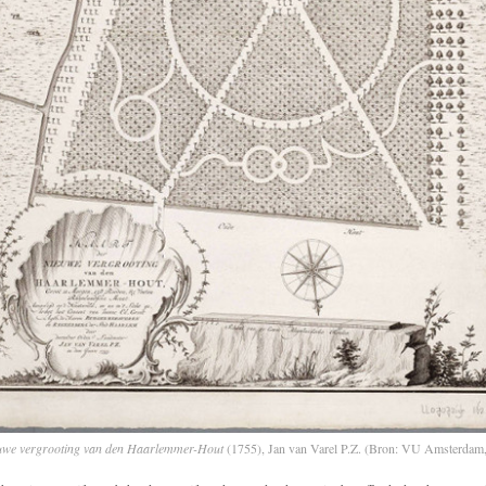
euwe vergrooting van den Haarlemmer-Hout
(1755), Jan van Varel P.Z. (Bron: VU Amsterdam