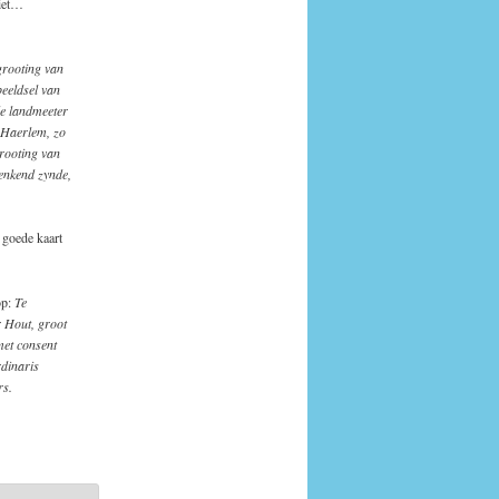
niet…
grooting van
eeldsel van
de landmeeter
 Haerlem, zo
grooting van
enkend zynde,
 goede kaart
op:
Te
 Hout, groot
met consent
dinaris
rs.