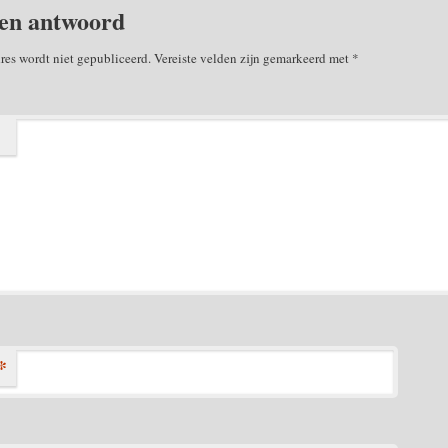
en antwoord
res wordt niet gepubliceerd.
Vereiste velden zijn gemarkeerd met
*
*