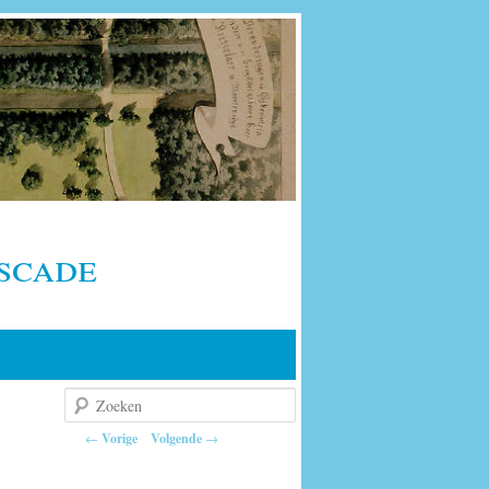
scade
Zoeken
Berichtnavigatie
←
Vorige
Volgende
→