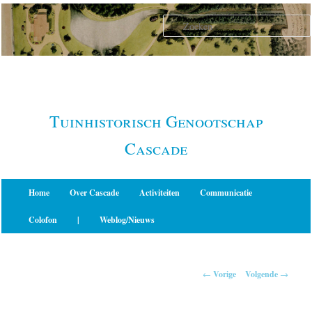
Spring
naar
de
primaire
inhoud
Tuinhistorisch Genootschap
Cascade
Hoofdmenu
Home
Over Cascade
Activiteiten
Communicatie
Colofon
|
Weblog/Nieuws
Berichtnavigatie
←
Vorige
Volgende
→