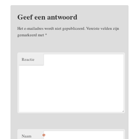
Geef een antwoord
Het e-mailadres wordt niet gepubliceerd.
Vereiste velden zijn
gemarkeerd met
*
Reactie
*
Naam