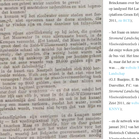
Brinckmann over het
op landgoed Het La
(platform Groen Erf
2011,
zie RCE
);
– het fraaie en inter
Stromend Landscha
Vloeiweidenstelsels
dat enige weken gele
de bus viel. Het fe
ik, maar dat het zo 
was…, zie
website 
Landschap
(G.J. Baaijens, E. B
Dauvellier, P.C. va
Stromend Landscha
Vloeiweidenstelsels
Zeist 2011, zie
webs
KNNV
);
– en de netwerk wi
januari 2012 van he
Historisch Cultuurl
Vloeiweidestelsels 