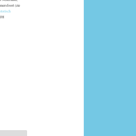
mersfoort (zie
torisch
 JH