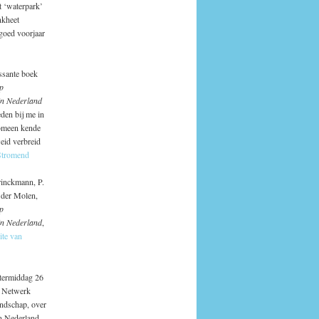
 ‘waterpark’
nkheet
goed voorjaar
essante boek
p
 in Nederland
den bij me in
nomeen kende
weid verbreid
Stromend
rinckmann, P.
n der Molen,
p
 in Nederland
,
ite van
ntermiddag 26
t Netwerk
andschap, over
in Nederland,