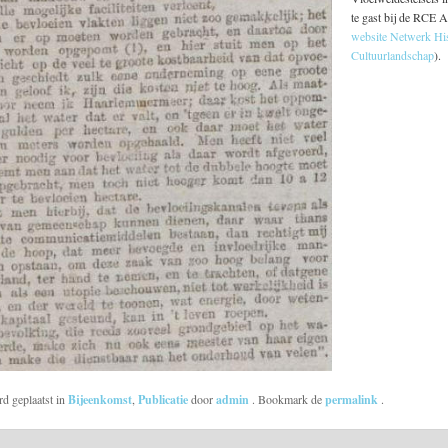
te gast bij de RCE A
website Netwerk His
Cultuurlandschap
).
rd geplaatst in
Bijeenkomst
,
Publicatie
door
admin
. Bookmark de
permalink
.