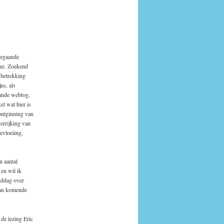
orgaande
eze. Zoekend
t betrekking
ns, als
gaande weblog,
kel wat hier is
ontginning van
errijking van
evloeiing,
 aantal
en wil ik
iddag over
van komende
 de lezing Eric