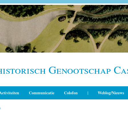
historisch Genootschap Ca
Activiteiten
Communicatie
Colofon
|
Weblog/Nieuws
n