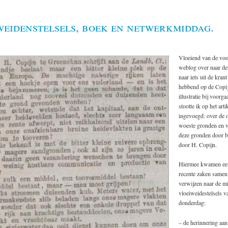
eidenstelsels, boek en netwerkmiddag.
Vloeiend van de vo
weblog over naar d
naar iets uit de kran
hebbend op de Copij
illustratie bij voor
stootte ik op het arti
ingevoegd: over de 
woeste gronden en v
deze gronden door b
door H. Copijn.
Hiermee kwamen een
recente zaken samen 
verwijzen naar de m
vloeiweidestelsels 
donderdag:
– de herinnering aan