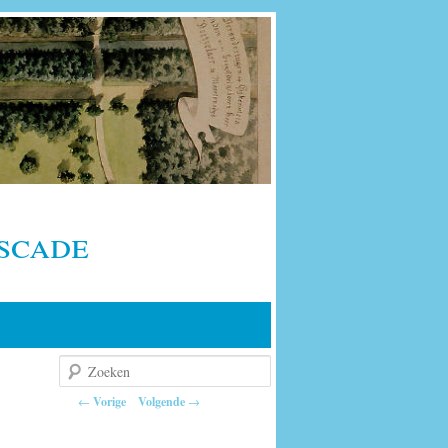
scade
Zoeken
Berichtnavigatie
←
Vorige
Volgende
→