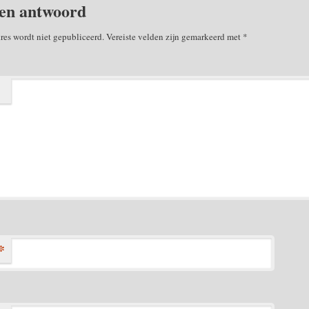
en antwoord
res wordt niet gepubliceerd.
Vereiste velden zijn gemarkeerd met
*
*