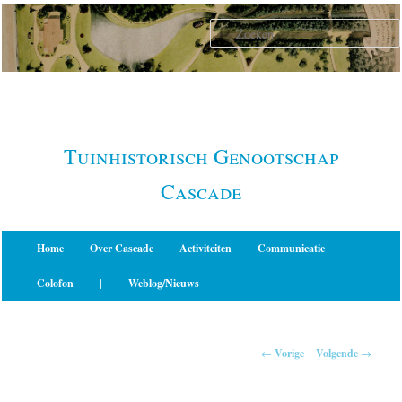
Spring
naar
de
primaire
inhoud
Tuinhistorisch Genootschap
Cascade
Hoofdmenu
Home
Over Cascade
Activiteiten
Communicatie
Colofon
|
Weblog/Nieuws
Berichtnavigatie
←
Vorige
Volgende
→