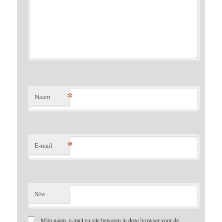
*
Naam
*
E-mail
Site
Mijn naam, e-mail en site bewaren in deze browser voor de