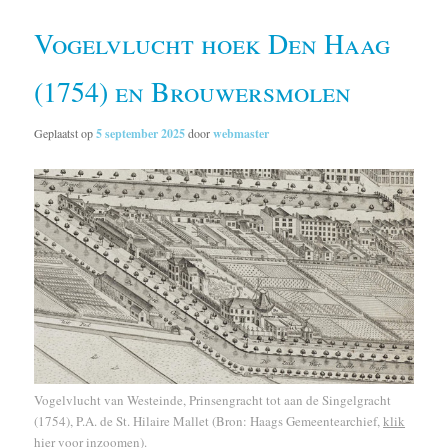
Vogelvlucht hoek Den Haag
(1754) en Brouwersmolen
Geplaatst op
5 september 2025
door
webmaster
Vogelvlucht van Westeinde, Prinsengracht tot aan de Singelgracht
(1754), P.A. de St. Hilaire Mallet (Bron: Haags Gemeentearchief,
klik
hier voor inzoomen
).