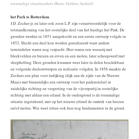
toenmalige situatieschets (Bron: Gelders Archief).
het Park te Rotterdam
J.D. Zocher jr. en later ook zoon L.P. zijn verantwoordelijk voor de
totstandkoming van het oostelijke deel van het huidige het Park. De
gronden werden in 1851 aangekocht en een eerste ontwerp volgde in
1852. Slecht een deel kon worden gerealiseerd want andere
terreindelen waren nog verpacht. Hier waren een wasserij met
bleekvelden en huizen en erven en een molen, later scheepswerf met
sleephelling. Deze gronden kwamen weer later in delen beschikbaar
en volgende deelontwerpen en realisatie volgden. In 1856 maakte de
Zochers een plan voor indijking (dijk aan de zijde van de Nieuwe
Maas) met binnendijks een ontwerp voor het padenstelsel in
zuidelijke richting en vergroting van de vijverpartij in oostelijke
richting met aldaar een eiland. In de ondergrond is de toenmalige
situatie ingetekend, met op het nieuwe eiland de omtrek van huizen
en/of molen. Wie weet zitten ook hier nog fundamenten in de grond.