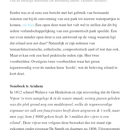
van de huidige Brasserie De Boerderij (Bron: Gelders Archief).
Eerder was er al eens een bericht met het gebruik van bestaande
wateren om bij de omvorming van een park tot nieuwe waterpartijen te
komen,
zie hier
. Een open deur want het valt wel te stellen dat dit bij
iedere verlandschappelijking van een geometrisch park speelde. Een
net even minder open deur is een antwoord op de vraag waarom ligt
dat eiland nou net daar? Natuurlijk er zijn redenen van
tuinarchitectonische, esthetische, compositorisch aard of wat dan ook.
Maar er kan ook een heel praktische reden zijn. Hier twee
voorbeelden. Overigens twee voorbeelden waar het groen
tegenwoordig over de randen heen ‘kookt’, wat de beleving eiland te
kort doet.
Sonsbeek te Arnhem
In 1812 schreef Walrave van Heukelom in zijn reisverslag dat de Grote
Vijver ‘
is trots aangelegt & in de waare smaak; weinig jaaren geleden
was die plek grond nog een modderpoel, welke de tegenwoordige
eigenaar tot zulk een fraaij water heeft doen uitgraven & ’t welk, naar
men zegt, hem ƒ 8000 gekost heeft. In ’t midden der vijver is een
eiland
‘. Deze vijver zou volgens deze bezoeker dus tot stand zijn
gekomen onder eigenaar De Smeth en daarmee na 1806. Uitgangspunt