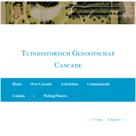
Spring
naar
de
primaire
inhoud
Tuinhistorisch Genootschap
Cascade
Hoofdmenu
Home
Over Cascade
Activiteiten
Communicatie
Colofon
|
Weblog/Nieuws
Berichtnavigatie
←
Vorige
Volgende
→