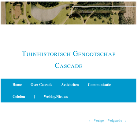
Spring
naar
de
primaire
inhoud
Tuinhistorisch Genootschap
Cascade
Hoofdmenu
Home
Over Cascade
Activiteiten
Communicatie
Colofon
|
Weblog/Nieuws
Berichtnavigatie
←
Vorige
Volgende
→