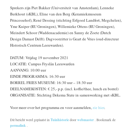
Sprekers zijn Piet Bakker (Universiteit van Amsterdam), Lenneke
Berkhout (sKBL), Eline van den Berg (Keramiekmuseum
Princessehof), René Dessing (stichting Erfgoed Landfort, Megchelen),
Yme Kuiper (RU Groningen), Willemieke Ottens (RU Groningen),
Meindert Schoor (Waddenacademie) en Sanny de Zoete (Dutch
Design Damast Delft). Dagvoorzitter is Geart de Vries (oud-directeur
Historisch Centrum Leeuwarden).
DATUM: Vrijdag 19 november 2021
LOCATIE: Campus Fryslân Leeuwarden
AANVANG: 10:00 uur
EINDE PROGRAMMA: 16:30 uur
BORREL FRIES MUSEUM: 16:30 uur – 18:30 uur
DEELNAMEKOSTEN: € 25,- p.p. (incl. koffie/thee, lunch en borrel)
ORGANISATIE: Stichting Dekema State in samenwerking met sKBL.
Voor meer over het programma en voor aanmelden,
zie hier
.
Dit bericht werd geplaatst in
Tuinhistorie
door
webmaster
. Bookmark de
permalink
.