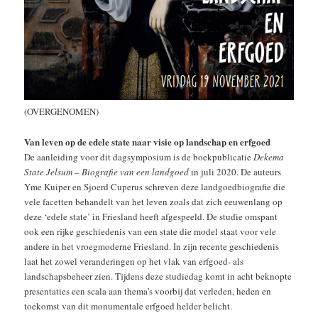
(OVERGENOMEN)
Van leven op de edele state naar visie op landschap en erfgoed
De aanleiding voor dit dagsymposium is de boekpublicatie
Dekema
State Jelsum – Biografie van een landgoed
in juli 2020. De auteurs
Yme Kuiper en Sjoerd Cuperus schreven deze landgoedbiografie die
vele facetten behandelt van het leven zoals dat zich eeuwenlang op
deze ‘edele state’ in Friesland heeft afgespeeld. De studie omspant
ook een rijke geschiedenis van een state die model staat voor vele
andere in het vroegmoderne Friesland. In zijn recente geschiedenis
laat het zowel veranderingen op het vlak van erfgoed- als
landschapsbeheer zien. Tijdens deze studiedag komt in acht beknopte
presentaties een scala aan thema’s voorbij dat verleden, heden en
toekomst van dit monumentale erfgoed helder belicht.