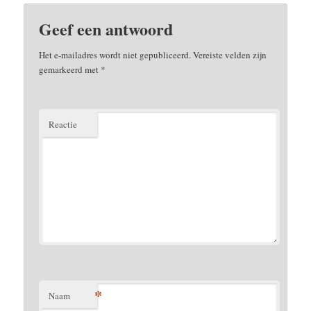
Geef een antwoord
Het e-mailadres wordt niet gepubliceerd.
Vereiste velden zijn
gemarkeerd met
*
Reactie
*
Naam