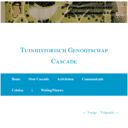
Spring
naar
de
primaire
inhoud
Tuinhistorisch Genootschap
Cascade
Hoofdmenu
Home
Over Cascade
Activiteiten
Communicatie
Colofon
|
Weblog/Nieuws
Berichtnavigatie
←
Vorige
Volgende
→