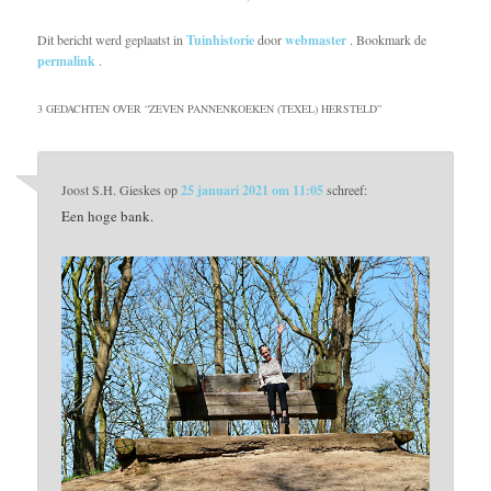
Dit bericht werd geplaatst in
Tuinhistorie
door
webmaster
. Bookmark de
permalink
.
3 GEDACHTEN OVER “
ZEVEN PANNENKOEKEN (TEXEL) HERSTELD
”
Joost S.H. Gieskes
op
25 januari 2021 om 11:05
schreef:
Een hoge bank.