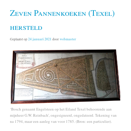
Zeven Pannenkoeken (Texel)
hersteld
Geplaatst op
24 januari 2021
door
webmaster
‘Bosch genaamt Engelsteen op het Eiland Texel behoorende aan
mijnheer G.W. Reinbach’, ongesigneerd, ongedateerd. Tekening van
na 1794, maar een aanleg van voor 1785. (Bron: een particulier).