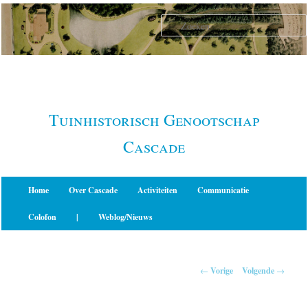
Spring
naar
de
primaire
inhoud
Tuinhistorisch Genootschap
Cascade
Hoofdmenu
Home
Over Cascade
Activiteiten
Communicatie
Colofon
|
Weblog/Nieuws
Berichtnavigatie
←
Vorige
Volgende
→