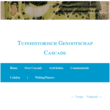
Spring
naar
de
primaire
inhoud
Tuinhistorisch Genootschap
Cascade
Hoofdmenu
Home
Over Cascade
Activiteiten
Communicatie
Colofon
|
Weblog/Nieuws
Berichtnavigatie
←
Vorige
Volgende
→