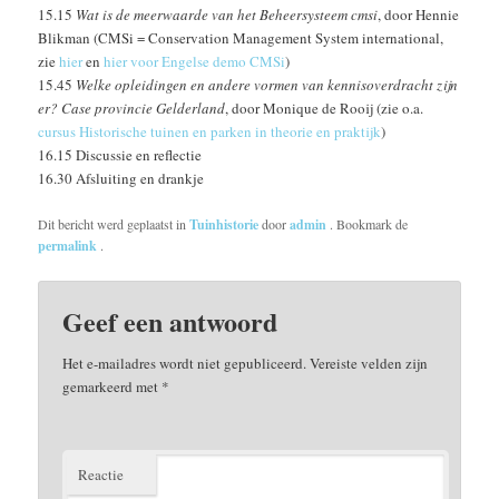
15.15
Wat is de meerwaarde van het Beheersysteem cmsi
, door Hennie
Blikman (CMSi = Conservation Management System international,
zie
hier
en
hier voor Engelse demo CMSi
)
15.45
Welke opleidingen en andere vormen van kennisoverdracht zijn
er? Case provincie Gelderland
, door Monique de Rooij (zie o.a.
cursus Historische tuinen en parken in theorie en praktijk
)
16.15 Discussie en reflectie
16.30 Afsluiting en drankje
Dit bericht werd geplaatst in
Tuinhistorie
door
admin
. Bookmark de
permalink
.
Geef een antwoord
Het e-mailadres wordt niet gepubliceerd.
Vereiste velden zijn
gemarkeerd met
*
Reactie