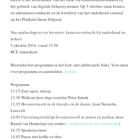
het gebruik van digitale beheersystemen. Op 5 oktober staan kennis-
en informatieoverdracht en de kwaliteit van het onderhoud centraal
op het Platform Groen Erfgoed.
Van opdrachtgever tot hovenier: kennisoverdracht bij onderhoud en
beheer
5 oktober 2016, vanaf 13.30
RCE Amersfoort
Hieronder het programma in het kort, met additionele links. Voor meer
over programma en aanmelden,
zie hier
.
Programma
13.15 Zaal open, inloop
13.30 Welkom door dagvoorzitter Peter Smink
13.35
Hovenierswerk in de breedte en de diepte
, door Natascha
Lensvelt
14.05
Uitvoeringsrichtlijn hovenierswerk in tuinen en parken
, door
Ruurd van Donkelaar (zie eerder
Cascade bericht met downloads
)
14.35 Speakerscorner
14.45 Pauze met koffie en thee