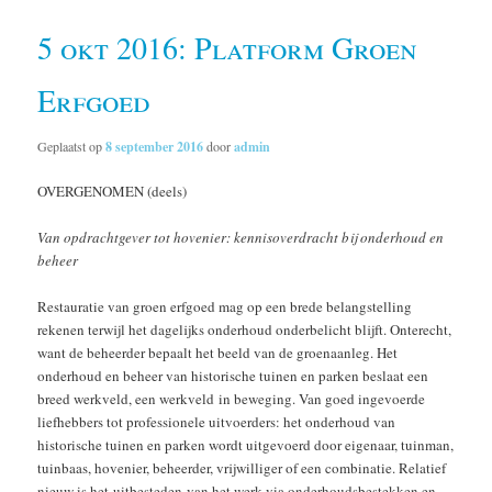
5 okt 2016: Platform Groen
Erfgoed
Geplaatst op
8 september 2016
door
admin
OVERGENOMEN (deels)
Van opdrachtgever tot hovenier: kennisoverdracht bij onderhoud en
beheer
Restauratie van groen erfgoed mag op een brede belangstelling
rekenen terwijl het dagelijks onderhoud onderbelicht blijft. Onterecht,
want de beheerder bepaalt het beeld van de groenaanleg. Het
onderhoud en beheer van historische tuinen en parken beslaat een
breed werkveld, een werkveld in beweging. Van goed ingevoerde
liefhebbers tot professionele uitvoerders: het onderhoud van
historische tuinen en parken wordt uitgevoerd door eigenaar, tuinman,
tuinbaas, hovenier, beheerder, vrijwilliger of een combinatie. Relatief
nieuw is het uitbesteden van het werk via onderhoudsbestekken en