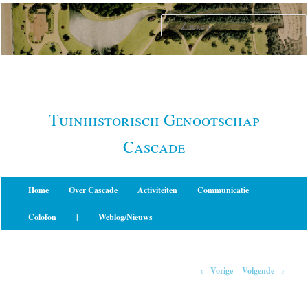
Spring
naar
de
primaire
inhoud
Tuinhistorisch Genootschap
Cascade
Hoofdmenu
Home
Over Cascade
Activiteiten
Communicatie
Colofon
|
Weblog/Nieuws
Berichtnavigatie
←
Vorige
Volgende
→