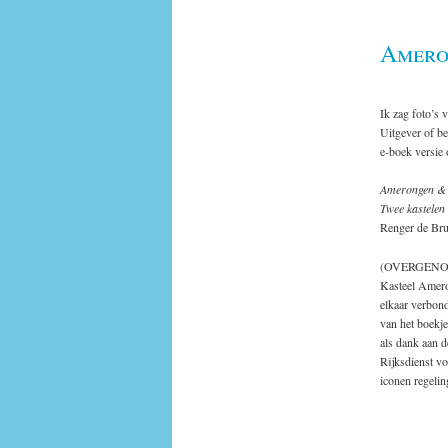
Amero
Ik zag foto’s 
Uitgever of be
e-boek versie
Amerongen &
Twee kastelen 
Renger de Bru
(OVERGEN
Kasteel Amero
elkaar verbond
van het boekje
als dank aan d
Rijksdienst v
iconen regelin