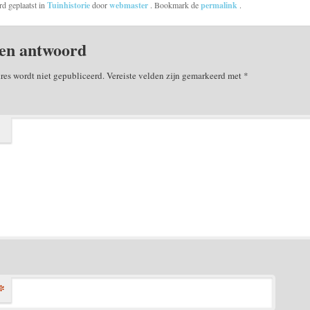
rd geplaatst in
Tuinhistorie
door
webmaster
. Bookmark de
permalink
.
en antwoord
res wordt niet gepubliceerd.
Vereiste velden zijn gemarkeerd met
*
*