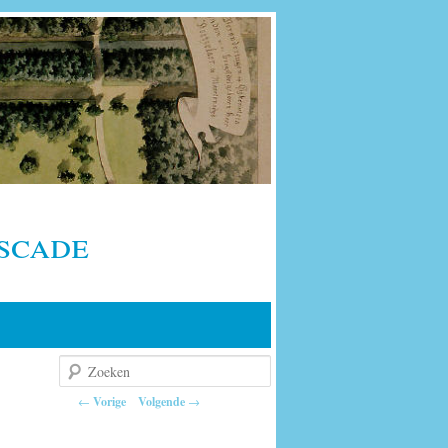
scade
Zoeken
Berichtnavigatie
←
Vorige
Volgende
→