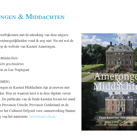
ngen & Middachten
voorbijkomen met de uitreiking van deze uitgave.
stelmogelijkheiden vond ik nog niet. Nu net wel de
 op de website van Kasteel Amerongen.
 Middachten
één geschiedenis
in en Luc Nagtegaal
OMEN)
ngen en Kasteel Middachten zijn al eeuwen met
en. Hoe en waarom leest u in deze digitale versie
. De publicatie van de beide kastelen kwam tot stand
e Provincie Utrecht, Provincie Gelderland en de
oor het Cultureel Erfgoed voor samenwerking binnen
g van het ministerie.
Download e-boek
.