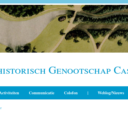
historisch Genootschap Ca
Activiteiten
Communicatie
Colofon
|
Weblog/Nieuws
r