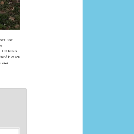
heer’ toch
le
. Het beheer
itend is er een
r deze