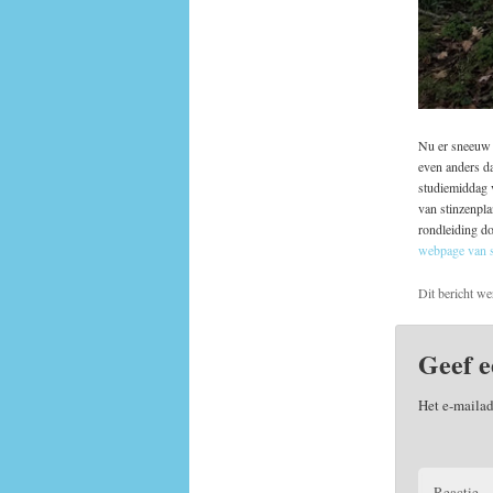
Nu er sneeuw l
even anders dan
studiemiddag v
van stinzenpla
rondleiding d
webpage van
Dit bericht we
Geef e
Het e-mailad
Reactie