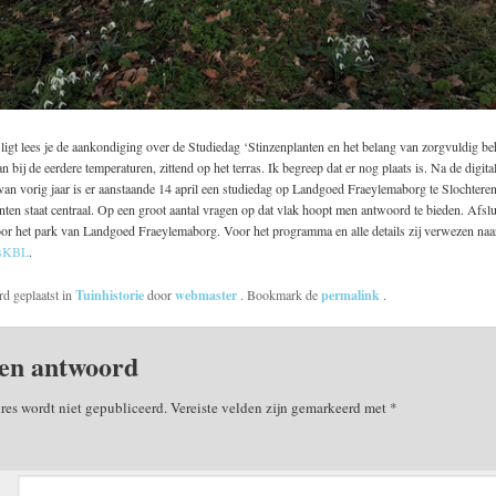
igt lees je de aankondiging over de Studiedag ‘Stinzenplanten en het belang van zorgvuldig be
 bij de eerdere temperaturen, zittend op het terras. Ik begreep dat er nog plaats is. Na de digita
an vorig jaar is er aanstaande 14 april een studiedag op Landgoed Fraeylemaborg te Slochteren
nten staat centraal. Op een groot aantal vragen op dat vlak hoopt men antwoord te bieden. Afslu
oor het park van Landgoed Fraeylemaborg. Voor het programma en alle details zij verwezen naa
 sKBL
.
rd geplaatst in
Tuinhistorie
door
webmaster
. Bookmark de
permalink
.
en antwoord
res wordt niet gepubliceerd.
Vereiste velden zijn gemarkeerd met
*