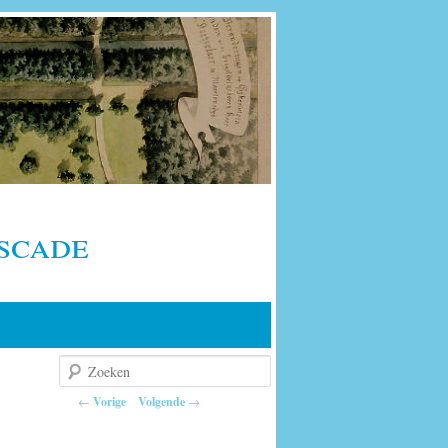
scade
Zoeken
Berichtnavigatie
←
Vorige
Volgende
→