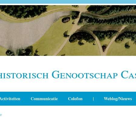
historisch Genootschap Ca
Activiteiten
Communicatie
Colofon
|
Weblog/Nieuws
r