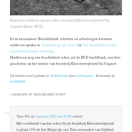
Kapel geschilderd op een schot, boerderij Kloosterwijtwerd bij
Usquert (Bron: RCE).
Even tussendoor. Beschilderde schotten en schuttingen kwamen
eerder ter sprake in
Voorstelling op schot?
en
Van beschilderd schot
naar beschilderde schutting
.
Hierboven nog een beschilderd schot, uit de RCE beeldbank, een foto
geschoten op het terrein van boerderij Kloosterwijtwerd bij Usquert.
Dit bericht werd geplaatst in
Tuinhistorie
door
webmaster
. Bookmark de
permalink
.
1 GEDACHTE OP “
BESCHILDERD SCHOT
”
Theo Wit
op
2 januari 2021 om 22:00
schreef:
Het voorbeeld van het schot bij de boerderij Kloosterwijtwerd
is plaat 110 uit het
Magazijn van Tuin-sieraaden
van Gijsbert