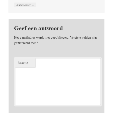
↓
Antwoorden
Geef een antwoord
Het e-mailadres wordt niet gepubliceerd.
Vereiste velden zijn
gemarkeerd met
*
Reactie