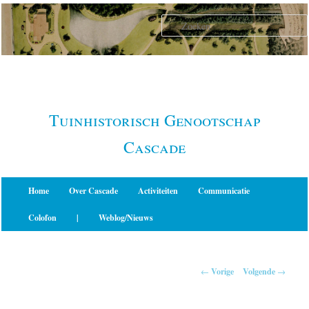
Spring
naar
de
primaire
inhoud
Tuinhistorisch Genootschap
Cascade
Hoofdmenu
Home
Over Cascade
Activiteiten
Communicatie
Colofon
|
Weblog/Nieuws
Berichtnavigatie
←
Vorige
Volgende
→