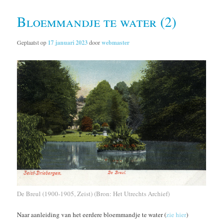
Bloemmandje te water (2)
Geplaatst op
17 januari 2023
door
webmaster
De Breul (1900-1905, Zeist) (Bron: Het Utrechts Archief)
Naar aanleiding van het eerdere bloemmandje te water (
zie hier
)