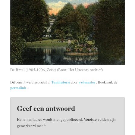
De Breul (1905-1906, Zeist) (Bron: Het Utrechts Archief)
Dit bericht werd geplaatst in
Tuinhistorie
door
webmaster
. Bookmark de
permalink
.
Geef een antwoord
Het e-mailadres wordt niet gepubliceerd.
Vereiste velden zijn
gemarkeerd met
*