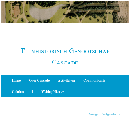
Spring
naar
de
primaire
inhoud
Tuinhistorisch Genootschap
Cascade
Hoofdmenu
Home
Over Cascade
Activiteiten
Communicatie
Colofon
|
Weblog/Nieuws
Berichtnavigatie
←
Vorige
Volgende
→