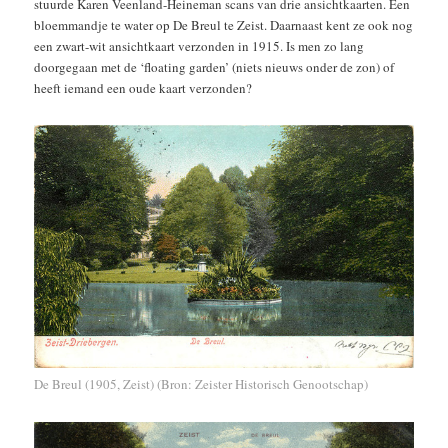
stuurde Karen Veenland-Heineman scans van drie ansichtkaarten. Een
bloemmandje te water op De Breul te Zeist. Daarnaast kent ze ook nog
een zwart-wit ansichtkaart verzonden in 1915. Is men zo lang
doorgegaan met de ‘floating garden’ (niets nieuws onder de zon) of
heeft iemand een oude kaart verzonden?
De Breul (1905, Zeist) (Bron: Zeister Historisch Genootschap)