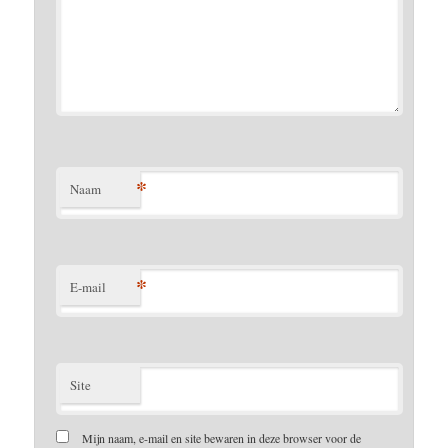
*
Naam
*
E-mail
Site
Mijn naam, e-mail en site bewaren in deze browser voor de