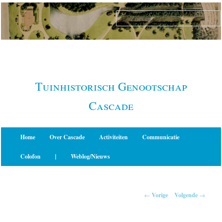
Spring
naar
de
primaire
inhoud
Tuinhistorisch Genootschap
Cascade
Hoofdmenu
Home
Over Cascade
Activiteiten
Communicatie
Colofon
|
Weblog/Nieuws
Berichtnavigatie
←
Vorige
Volgende
→