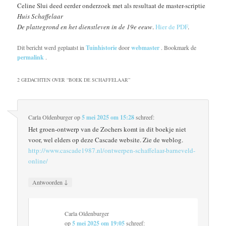
Celine Slui deed eerder onderzoek met als resultaat de master-scriptie
Huis Schaffelaar
De plattegrond en het dienstleven in de 19e eeuw
.
Hier de PDF
.
Dit bericht werd geplaatst in
Tuinhistorie
door
webmaster
. Bookmark de
permalink
.
2 GEDACHTEN OVER “
BOEK DE SCHAFFELAAR
”
Carla Oldenburger
op
5 mei 2025 om 15:28
schreef:
Het groen-ontwerp van de Zochers komt in dit boekje niet
voor, wel elders op deze Cascade website. Zie de weblog.
http://www.cascade1987.nl/ontwerpen-schaffelaar-barneveld-
online/
↓
Antwoorden
Carla Oldenburger
op
5 mei 2025 om 19:05
schreef: