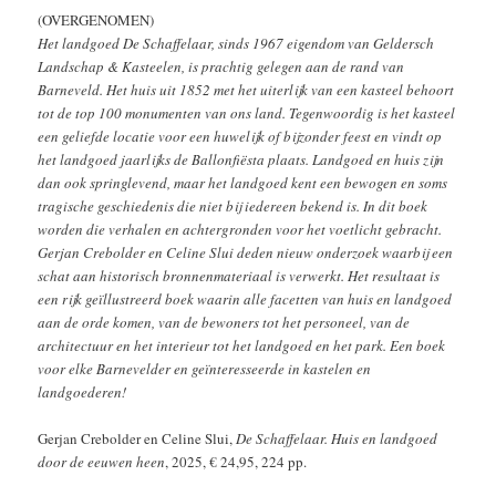
(OVERGENOMEN)
Het landgoed De Schaffelaar, sinds 1967 eigendom van Geldersch
Landschap & Kasteelen, is prachtig gelegen aan de rand van
Barneveld. Het huis uit 1852 met het uiterlijk van een kasteel behoort
tot de top 100 monumenten van ons land. Tegenwoordig is het kasteel
een geliefde locatie voor een huwelijk of bijzonder feest en vindt op
het landgoed jaarlijks de Ballonfiësta plaats. Landgoed en huis zijn
dan ook springlevend, maar het landgoed kent een bewogen en soms
tragische geschiedenis die niet bij iedereen bekend is. In dit boek
worden die verhalen en achtergronden voor het voetlicht gebracht.
Gerjan Crebolder en Celine Slui deden nieuw onderzoek waarbij een
schat aan historisch bronnenmateriaal is verwerkt. Het resultaat is
een rijk geïllustreerd boek waarin alle facetten van huis en landgoed
aan de orde komen, van de bewoners tot het personeel, van de
architectuur en het interieur tot het landgoed en het park. Een boek
voor elke Barnevelder en geïnteresseerde in kastelen en
landgoederen!
Gerjan Crebolder en Celine Slui,
De Schaffelaar. Huis en landgoed
door de eeuwen heen
, 2025, € 24,95, 224 pp.