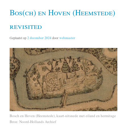
Bos(ch) en Hoven (Heemstede)
revisited
Geplaatst op
2 december 2024
door
webmaster
Bosch en Hoven (Heemstede), kaart-uitsnede met eiland en hermitage
Bron: Noord-Hollands Archief