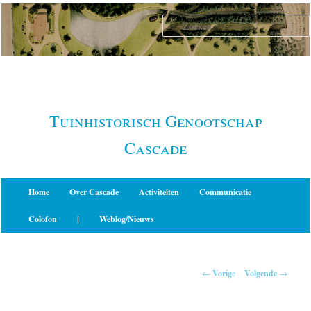
Spring
naar
de
primaire
inhoud
Tuinhistorisch Genootschap
Cascade
Hoofdmenu
Home
Over Cascade
Activiteiten
Communicatie
Colofon
|
Weblog/Nieuws
Berichtnavigatie
←
Vorige
Volgende
→