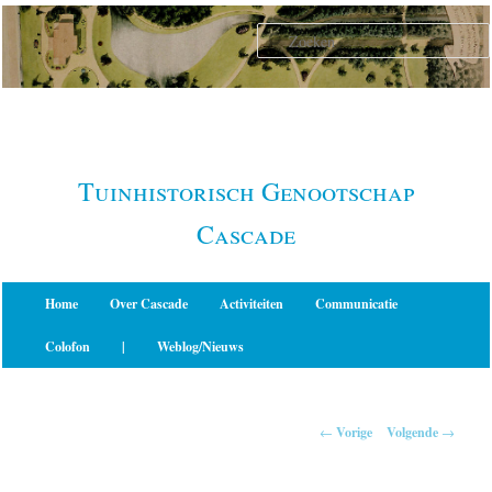
Spring
naar
de
primaire
inhoud
Tuinhistorisch Genootschap
Cascade
Hoofdmenu
Home
Over Cascade
Activiteiten
Communicatie
Colofon
|
Weblog/Nieuws
Berichtnavigatie
←
Vorige
Volgende
→