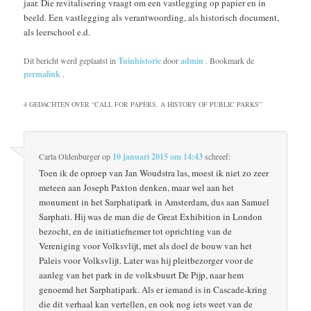
jaar. Die revitalisering vraagt om een vastlegging op papier en in
beeld. Een vastlegging als verantwoording, als historisch document,
als leerschool e.d.
Dit bericht werd geplaatst in
Tuinhistorie
door
admin
. Bookmark de
permalink
.
4 GEDACHTEN OVER “
CALL FOR PAPERS. A HISTORY OF PUBLIC PARKS
”
Carla Oldenburger
op
10 januari 2015 om 14:43
schreef:
Toen ik de oproep van Jan Woudstra las, moest ik niet zo zeer
meteen aan Joseph Paxton denken, maar wel aan het
monument in het Sarphatipark in Amsterdam, dus aan Samuel
Sarphati. Hij was de man die de Great Exhibition in London
bezocht, en de initiatiefnemer tot oprichting van de
Vereniging voor Volksvlijt, met als doel de bouw van het
Paleis voor Volksvlijt. Later was hij pleitbezorger voor de
aanleg van het park in de volksbuurt De Pijp, naar hem
genoemd het Sarphatipark. Als er iemand is in Cascade-kring
die dit verhaal kan vertellen, en ook nog iets weet van de