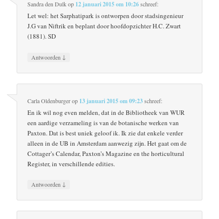
Sandra den Dulk
op
12 januari 2015 om 10:26
schreef:
Let wel: het Sarphatipark is ontworpen door stadsingenieur
J.G van Niftrik en beplant door hoofdopzichter H.C. Zwart
(1881). SD
↓
Antwoorden
Carla Oldenburger
op
13 januari 2015 om 09:23
schreef:
En ik wil nog even melden, dat in de Bibliotheek van WUR
een aardige verzameling is van de botanische werken van
Paxton. Dat is best uniek geloof ik. Ik zie dat enkele verder
alleen in de UB in Amsterdam aanwezig zijn. Het gaat om de
Cottager’s Calendar, Paxton’s Magazine en the horticultural
Register, in verschillende edities.
↓
Antwoorden