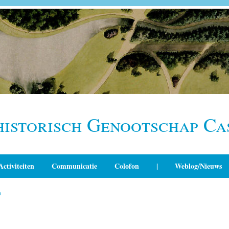
historisch Genootschap Ca
Activiteiten
Communicatie
Colofon
|
Weblog/Nieuws
n