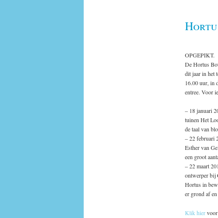
Hortu
OPGEPIKT.
De Hortus Bot
dit jaar in he
16.00 uur, in
entree. Voor i
– 18 januari 
tuinen Het Loo
de taal van bl
– 22 februari
Esther van Gel
een groot aant
– 22 maart 2
ontwerper bij 
Hortus in bew
er grond af e
Klik hier
voor 