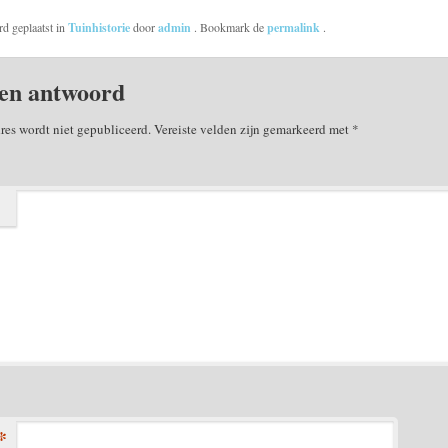
rd geplaatst in
Tuinhistorie
door
admin
. Bookmark de
permalink
.
en antwoord
res wordt niet gepubliceerd.
Vereiste velden zijn gemarkeerd met
*
*