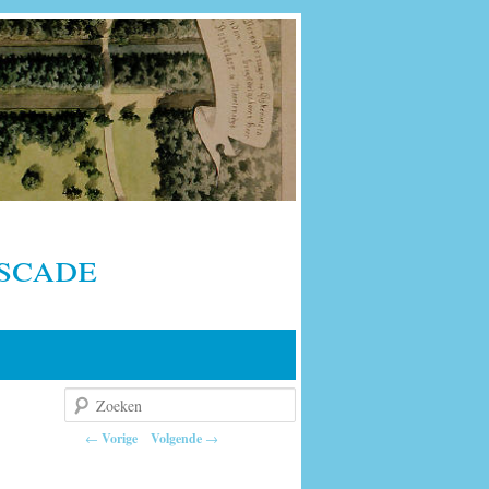
scade
Zoeken
Berichtnavigatie
←
Vorige
Volgende
→