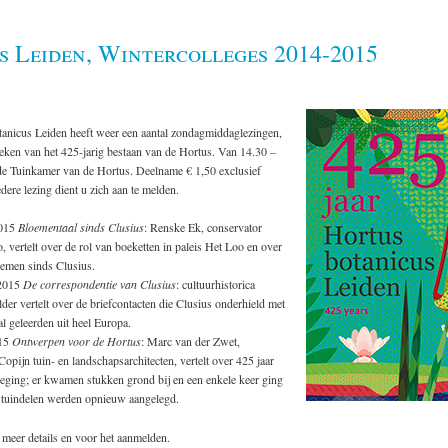
s Leiden, Wintercolleges 2014-2015
anicus Leiden heeft weer een aantal zondagmiddaglezingen,
t teken van het 425-jarig bestaan van de Hortus. Van 14.30 –
 de Tuinkamer van de Hortus. Deelname € 1,50 exclusief
edere lezing dient u zich aan te melden.
2015
Bloementaal sinds Clusius
: Renske Ek, conservator
, vertelt over de rol van boeketten in paleis Het Loo en over
oemen sinds Clusius.
 2015
De correspondentie van Clusius
: cultuurhistorica
der vertelt over de briefcontacten die Clusius onderhield met
al geleerden uit heel Europa.
015
Ontwerpen voor de Hortus
: Marc van der Zwet,
Copijn tuin- en landschapsarchitecten, vertelt over 425 jaar
eging; er kwamen stukken grond bij en een enkele keer ging
n tuindelen werden opnieuw aangelegd.
meer details en voor het aanmelden.