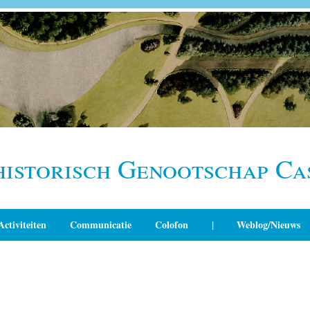
historisch Genootschap Ca
Activiteiten
Communicatie
Colofon
|
Weblog/Nieuws