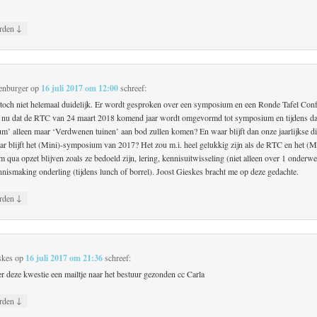
↓
rden
enburger
op
16 juli 2017 om 12:00
schreef:
 toch niet helemaal duidelijk. Er wordt gesproken over een symposium en een Ronde Tafel Conf
k nu dat de RTC van 24 maart 2018 komend jaar wordt omgevormd tot symposium en tijdens da
m’ alleen maar ‘Verdwenen tuinen’ aan bod zullen komen? En waar blijft dan onze jaarlijkse di
ar blijft het (Mini)-symposium van 2017? Het zou m.i. heel gelukkig zijn als de RTC en het (M
qua opzet blijven zoals ze bedoeld zijn, lering, kennisuitwisseling (niet alleen over 1 onderw
nnismaking onderling (tijdens lunch of borrel). Joost Gieskes bracht me op deze gedachte.
↓
rden
skes
op
16 juli 2017 om 21:36
schreef:
r deze kwestie een mailtje naar het bestuur gezonden cc Carla
↓
rden