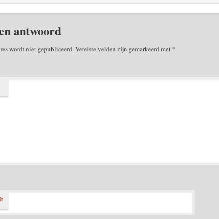
en antwoord
res wordt niet gepubliceerd.
Vereiste velden zijn gemarkeerd met
*
*