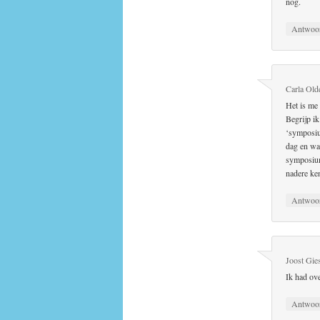
nog.
Antwoo
Carla Old
Het is me
Begrijp i
‘symposiu
dag en wa
symposium 
nadere ke
Antwoo
Joost Gie
Ik had ove
Antwoo