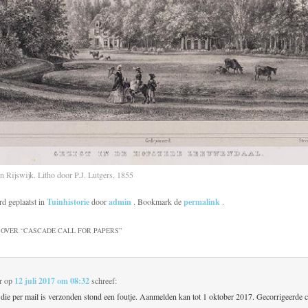
 Rijswijk. Litho door P.J. Lutgers, 1855
rd geplaatst in
Tuinhistorie
door
admin
. Bookmark de
permalink
.
OVER “
CASCADE CALL FOR PAPERS
”
r
op
12 juli 2017 om 08:32
schreef:
 die per mail is verzonden stond een foutje. Aanmelden kan tot 1 oktober 2017. Gecorrigeerde c