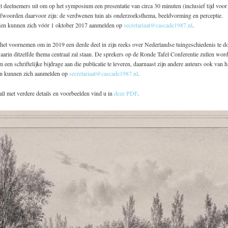
 deelnemers uit om op het symposium een presentatie van circa 30 minuten (inclusief tijd voor 
efwoorden daarvoor zijn: de verdwenen tuin als onderzoeksthema, beeldvorming en perceptie.
den kunnen zich vóór 1 oktober 2017 aanmelden op
secretariaat@cascade1987.nl
.
het voornemen om in 2019 een derde deel in zijn reeks over Nederlandse tuingeschiedenis te d
aarin ditzelfde thema centraal zal staan. De sprekers op de Ronde Tafel Conferentie zullen wor
 een schriftelijke bijdrage aan die publicatie te leveren, daarnaast zijn andere auteurs ook van 
en kunnen zich aanmelden op
secretariaat@cascade1987.nl
.
ll met verdere details en voorbeelden vind u in
deze PDF
.