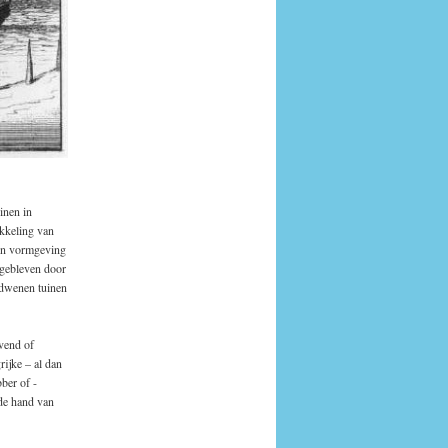
inen in
ikkeling van
 in vormgeving
 gebleven door
rdwenen tuinen
vend of
ijke – al dan
ber of -
 de hand van