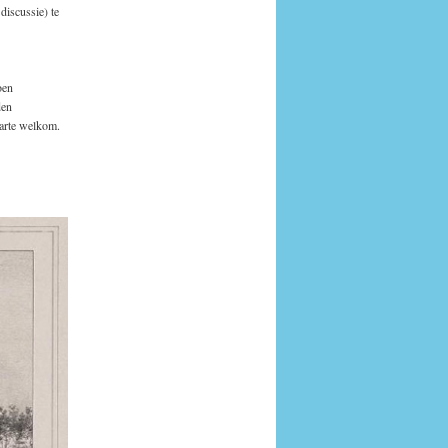
discussie) te
oen
den
harte welkom.