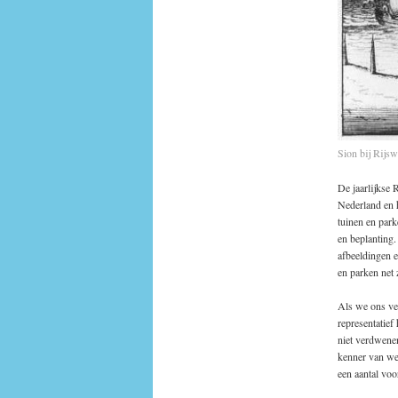
Sion bij Rijsw
De jaarlijkse 
Nederland en h
tuinen en par
en beplanting.
afbeeldingen e
en parken net 
Als we ons ve
representatief
niet verdwenen
kenner van we
een aantal voo