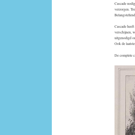
Cascade nodigt
verzorgen. Tr
Belangstellen
Cascade heeft 
verschijnen, w
uitgenodigd om
Ook de laatst
De complete ca