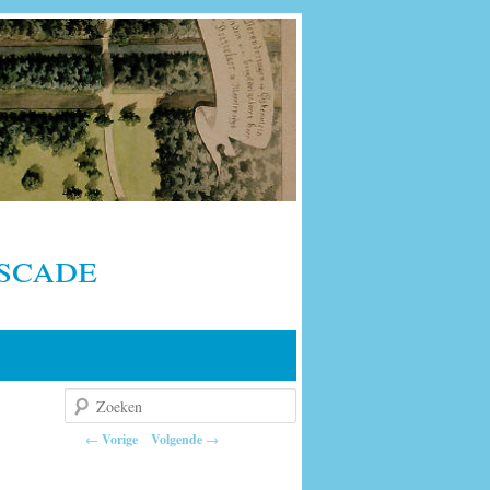
scade
Zoeken
Berichtnavigatie
←
Vorige
Volgende
→