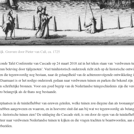
ijk. Gravure door Pieter van Call, ca. 1725
Ronde Tafel Conferentie van Cascade op 24 maart 2018 zal in het teken staan van ‘verdwenen tu
un beleving door tijdgenoten’. Veel tuinhistorisch onderzoek richt zich op de historische ontw
ken die tegenwoordig nog bestaan, naar de gelaagdheid van de achtereenvolgende ontwikkeling
 Daarnaast is er het nodige onderzoek gedaan naar verdwenen tuinen en parken die bekend zijn
n schriftelijke bronnen. Voor een goed begrip van de Nederlandse tuingeschiedenis zijn die ve
zo belangrijk als de thans nog bestaande.
rplaatsen in de tuinliefhebber van eeuwen geleden, welke tuinen zou diegene dan als toonaange
 hebben aangewezen en waarom, en in hoeverre sluit dat aan bij wat we tegenwoordig als belangr
 -historische tuinen zien? De uitdaging die Cascade stelt, is om door de ogen van de tuinliefheb
leer naar verdwenen Nederlandse tuinen te kijken en die vragen trachten te beantwoorden, aan
rbeelden.