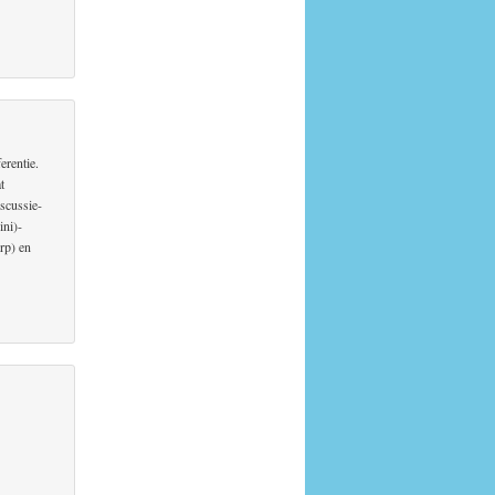
erentie.
t
scussie-
ini)-
erp) en