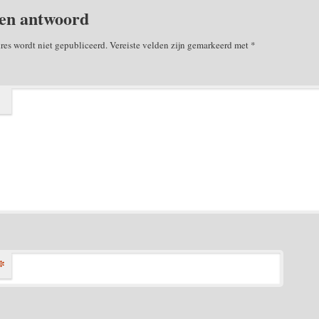
en antwoord
res wordt niet gepubliceerd.
Vereiste velden zijn gemarkeerd met
*
*