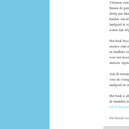
Vilsteren verl
binnen de ge
dertig jaar la
handen van één
landgoed in zi
waren zijn erf
Het boek besch
enclave (met e
en landhuis ve
voor een tusse
mensen: eigen
Aan de totsta
voor de vormge
landgoed en oo
Het boek is al
de maanden ju
info@landgoed
Dit bericht we