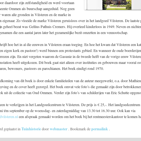
oor daardoor zijn zelfstandigheid en werd voortaan
meente Ommen als buurschap aangeduid. Nog geen
ter waren alle gronden in Vilsteren en de marke in
 eigenaar. Zo vloeide de marke Vilsteren geruisloos over in het landgoed Vilsteren. De laatste 
jn geheel bezat was Gellius Pathuis Cremers. Hij overleed kinderloos in 1949. Neven en nicht
genamen die een aantal jaren later het gezamenlijke bezit omzetten in een vennootschap.
rijft hoe het in al die eeuwen in Vilsteren eraan toeging. En hoe het kwam dat Vilsteren een ka
en eigen kerk en pastoor!) werd binnen een protestants gebied. En wanneer de oude boerderije
rrezen zijn. En niet vergeten waarom de Gasunie in de tweede helft van de vorige eeuw Vilsteren
nstation heeft uitgekozen. Dit boek gaat niet alleen over instituties en gebouwen maar vooral o
aren, bewoners, pastoors en parochianen. Het boek eindigt rond 1970.
ndkoming van dit boek is door enkele familieleden van de auteur meegewerkt, o.a. door Mathie
ving en de cover heeft gezorgd. Het boek omvat vele foto’s die gemaakt zijn door betrokkenen
k uit de collectie van Oud Ommen. Verder zijn foto’s van schilderijen van Eric Schutte opgen
leen te verkrijgen in het Landgoedcentrum te Vilsteren. De prijs is € 25,-. Het landgoedcentrum
ni t/m september op de woensdag- en zaterdagmiddag van 13.30 tot 16.30 uur. Ook kan via
vilsteren.nl
een afspraak gemaakt worden om het boek bij het rentmeesterskantoor te komen h
rd geplaatst in
Tuinhistorie
door
webmaster
. Bookmark de
permalink
.