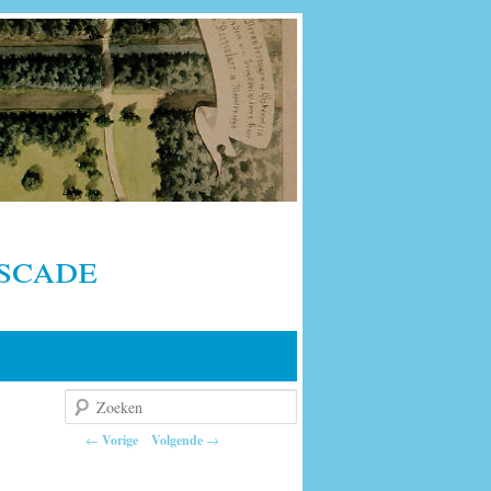
scade
Zoeken
Berichtnavigatie
←
Vorige
Volgende
→