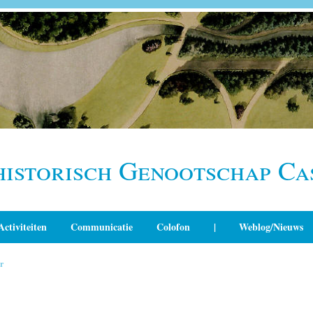
historisch Genootschap Ca
Activiteiten
Communicatie
Colofon
|
Weblog/Nieuws
r