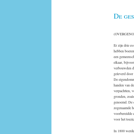
De ges
(OVERGEN
Er zijn drie e
hebben boeren
een gemeensch
elkaar, bijvoo
verbouwden de
geleverd door 
De eigendomm
handen van de 
verpachtten, 
gronden, zoals
genoemd. De e
zogenaamde ho
voorbereidde e
voor het toezi
In 1800 werde