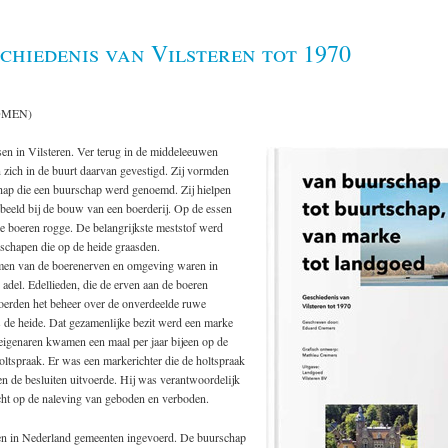
chiedenis van Vilsteren tot 1970
OMEN)
ssen in Vilsteren. Ver terug in de middeleeuwen
 zich in de buurt daarvan gevestigd. Zij vormden
ap die een buurschap werd genoemd. Zij hielpen
rbeeld bij de bouw van een boerderij. Op de essen
 boeren rogge. De belangrijkste meststof werd
schapen die op de heide graasden.
en van de boerenerven en omgeving waren in
adel. Edellieden, die de erven aan de boeren
voerden het beheer over de onverdeelde ruwe
 de heide. Dat gezamenlijke bezit werd een marke
igenaren kwamen een maal per jaar bijeen op de
ltspraak. Er was een markerichter die de holtspraak
n de besluiten uitvoerde. Hij was verantwoordelijk
cht op de naleving van geboden en verboden.
n in Nederland gemeenten ingevoerd. De buurschap