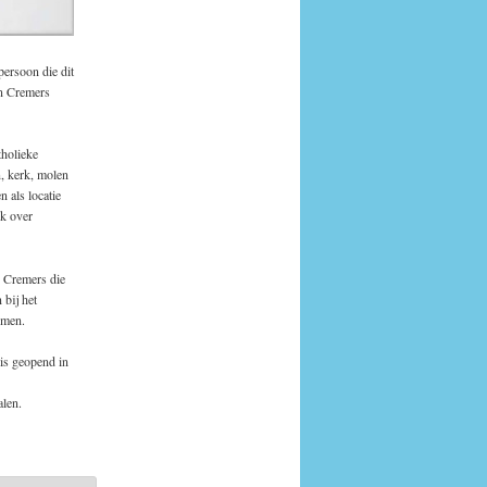
persoon die dit
en Cremers
tholieke
n, kerk, molen
 als locatie
ok over
u Cremers die
 bij het
omen.
 is geopend in
alen.