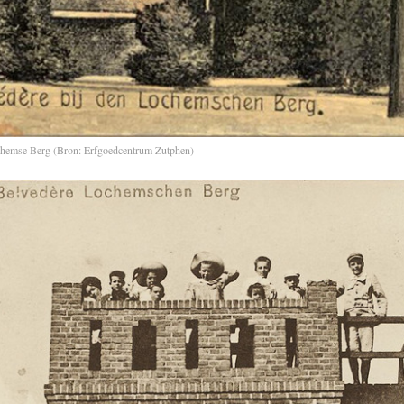
hemse Berg (Bron: Erfgoedcentrum Zutphen)