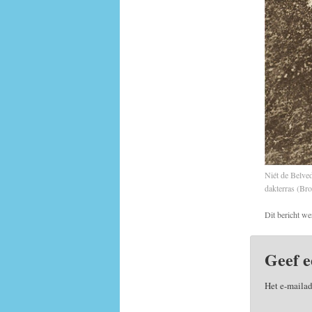
Niét de Belve
dakterras (Br
Dit bericht we
Geef e
Het e-mailad