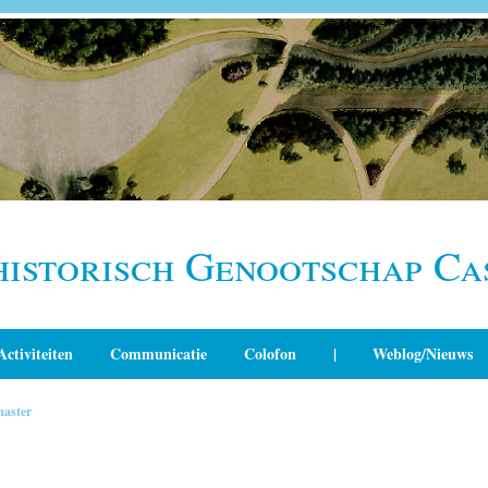
historisch Genootschap Ca
Activiteiten
Communicatie
Colofon
|
Weblog/Nieuws
aster