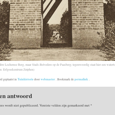
dère Lochemse Berg, maar Stads-Belvedere op de Paasberg; tegenwoordig staat hier een watert
on: Erfgoedcentrum Zutphen)
rd geplaatst in
Tuinhistorie
door
webmaster
. Bookmark de
permalink
.
en antwoord
res wordt niet gepubliceerd.
Vereiste velden zijn gemarkeerd met
*