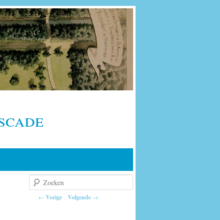
scade
Zoeken
Berichtnavigatie
←
Vorige
Volgende
→