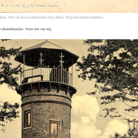
ijkjes 1862 op den Lochemschen berg (Bron: Erfgoedcentrum Zutphen)
akantiekaartjes. Neen niet van mij.