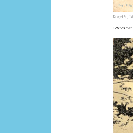
Koepel Vijf k
Gewoon even v