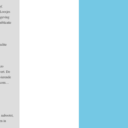
f,
 Loosjes
mgeving
ublicatie
echte
 zo
vert. De
zwierende
oelkom…
n nabootst,
en in