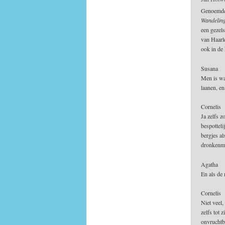
Genoemde 
Wandeling
een gezel
van Haarl
ook in de
Susana
Men is waa
laanen, e
Cornelis
Ja zelfs z
bespotteli
bergjes a
dronkenma
Agatha
En als de
Cornelis
Niet veel,
zelfs tot 
onvruchtb