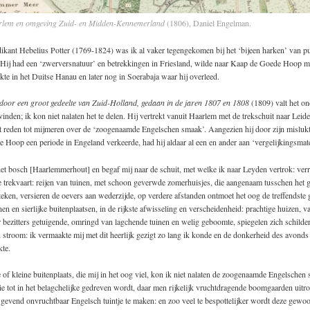
lem en omgeving Zuid- en Midden-Kennemerland
(1806), Daniel Engelman.
ikant Hebelius Potter (1769-1824) was ik al vaker tegengekomen bij het ‘bijeen harken’ van pu
. Hij had een ‘zwerversnatuur’ en betrekkingen in Friesland, wilde naar Kaap de Goede Hoop 
te in het Duitse Hanau en later nog in Soerabaja waar hij overleed.
door een groot gedeelte van Zuid-Holland, gedaan in de jaren 1807 en 1808
(1809) valt het on
 vinden; ik kon niet nalaten het te delen. Hij vertrekt vanuit Haarlem met de trekschuit naar Leid
et reden tot mijmeren over de ‘zoogenaamde Engelschen smaak’. Aangezien hij door zijn mislukt
Hoop een periode in Engeland verkeerde, had hij aldaar al een en ander aan ‘vergelijkingsmate
het bosch [Haarlemmerhout] en begaf mij naar de schuit, met welke ik naar Leyden vertrok: ver
e trekvaart: reijen van tuinen, met schoon geverwde zomerhuisjes, die aangenaam tusschen het 
eken, versieren de oevers aan wederzijde, op verdere afstanden ontmoet het oog de treffendste 
en en sierlijke buitenplaatsen, in de rijkste afwisseling en verscheidenheid: prachtige huizen, 
 bezitters getuigende, omringd van lagchende tuinen en welig geboomte, spiegelen zich schilder
 stroom: ik vermaakte mij met dit heerlijk gezigt zo lang ik konde en de donkerheid des avonds 
kte.
e of kleine buitenplaats, die mij in het oog viel, kon ik niet nalaten de zoogenaamde Engelschen
e tot in het belagchelijke gedreven wordt, daar men rijkelijk vruchtdragende boomgaarden uitro
 gevend onvruchtbaar Engelsch tuintje te maken: en zoo veel te bespottelijker wordt deze gewoon