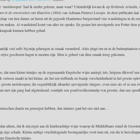
‘molshoopen’ had ik eerder gelezen, maar waar? Uiteindelijk kwam ik op
Hollands Arkadia, o
en in de omstreeken van Haarlem
(1804) van Adriaan Pietersz Loosjes. In deze publicatie laat
schap van tien dames en heren uit de gegoede Haarlemse burgerstand vier wandelingen in de o
em maken. Al wandelend komt van alles ter sprake. En gezien het navolgende zou Potter deze p
 knapzak kunnen hebben gehad.
rlijk veel zelfs bij mijn geheugen in smaak veranderd. Alles plagt om en in de buitenplaatsen r
n stijve geschoren hagen te moeten zijn. Men is geheel van dien smaak terug gekomen.
oo, dat men kleine tuintjes op de zogenaamde Engelsche wijze aanlegt; iets, hetgeen dikwerf een
jk vertoon maakt in het kleine, als het een treffende en fraaije verscheidenheid in het groote ople
ls groote molshoopen; die oogenbliklijk elkander opvolgende slingers, even eens als of ze een 
n met zijn gang had afgeteekend; somtìjds een goudvischkommetje wat grooter, dan een sp
 menschen daarin nu genoegen hebben, dan immers gaat het ons niet aan…
 dan alleen, dat ik mij erger aan de kinderachtige wijze waarop de Middelbaare stand de Groote
zijn eige schade. Kleine nuttige vruchtdragende boomgaardjes rooit men uit, om die te herschepp
are Engelsche tuinjes.