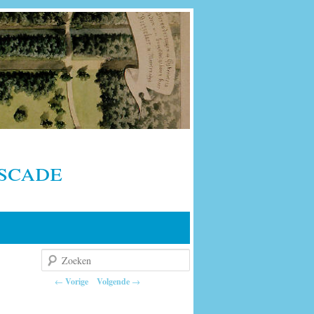
scade
Zoeken
Berichtnavigatie
←
Vorige
Volgende
→