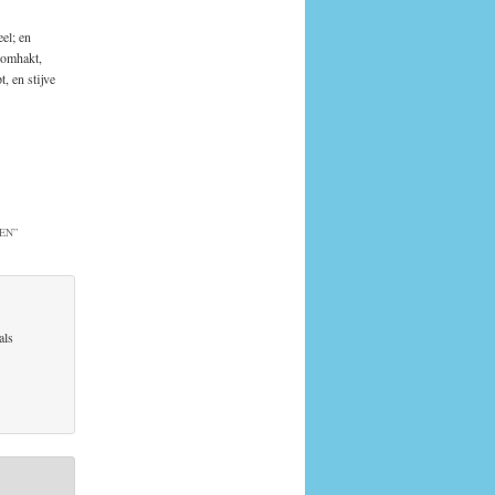
el; en
 omhakt,
, en stijve
EN
”
als