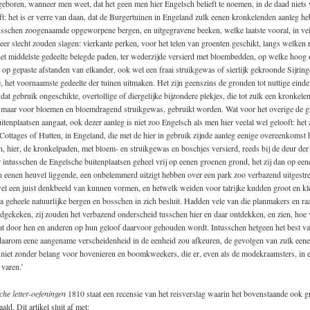
geboren, wanneer men weet, dat het geen men hier Engelsch belieft te noemen, in de daad niets 
t: het is er verre van daan, dat de Burgertuinen in Engeland zulk eenen kronkelenden aanleg he
usschen zoogenaamde opgeworpene bergen, en uitgegravene beeken, welke laatste vooral, in vel
zeer slecht zouden slagen: vierkante perken, voor het telen van groenten geschikt, langs welken 
et middelste gedeelte belegde paden, ter wederzijde versierd met bloembedden, op welke hoog 
op gepaste afstanden van elkander, ook wel een fraai struikgewas of sierlijk gekroonde Sijri
, het voornaamste gedeelte der tuinen uitmaken. Het zijn geenszins de gronden tot nuttige eind
 dat gebruik ongeschikte, overtollige of diergelijke bijzondere plekjes, die tot zulk een kronkele
 maar voor bloemen en bloemdragend struikgewas, gebruikt worden. Wat voor het overige de g
uitenplaatsen aangaat, ook dezer aanleg is niet zoo Engelsch als men hier veelal wel gelooft: het z
ttages of Hutten, in Engeland, die met de hier in gebruik zijnde aanleg eenige overeenkomst 
n, hier, de kronkelpaden, met bloem- en struikgewas en boschjes versierd, reeds bij de deur de
 intusschen de Engelsche buitenplaatsen geheel vrij op eenen groenen grond, het zij dan op eene
 eenen heuvel liggende, een onbelemmerd uitzigt hebben over een park zoo verbazend uitgestrek
wel een juist denkbeeld van kunnen vormen, en hetwelk weiden voor talrijke kudden groot en kl
a geheele natuurlijke bergen en bosschen in zich besluit. Hadden vele van die planmakers en r
ndgekeken, zij zouden het verbazend onderscheid tusschen hier en daar ontdekken, en zien, hoe v
at door hen en anderen op hun geloof daarvoor gehouden wordt. Intusschen hetgeen het best van
 daarom eene aangename verscheidenheid in de eenheid zou afkeuren, de gevolgen van zulk eene
 niet zonder belang voor hovenieren en boomkweekers, die er, even als de modekraamsters, in 
 varen.’
he letter-oefeningen
1810 staat een recensie van het reisverslag waarin het bovenstaande ook g
ld. Dit artikel sluit af met: