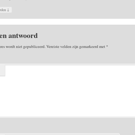
↓
rden
en antwoord
res wordt niet gepubliceerd.
Vereiste velden zijn gemarkeerd met
*