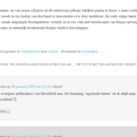
enaars, nu van onzen schrijver op dit onderwerp gebragt, billijken gaarne te dezen ’s mans oorde
 noode in ons hoekje van den haard te meesmuilen over deze modekuur, die oude statige lanen
 smaak aangelegde bloemparterres vernielt, en in ons vlak land molshoopen van bergen opwerpt
ootjes in natuurlijk kronkelende beekjes tracht te herscheppen.’
rd geplaatst in
Tuinhistorie
door
admin
. Bookmark de
permalink
.
OVER “
DE ZOOGENAAMDE ENGELSCHEN SMAAK … DIE TOT IN HET BELAGCHELIJKE GEDREV
erda
op
18 januari 2019 om 12:41
schreef:
 overigens publicatie(s) van Hirschfeld mee. De benaming ‘lagchende tuinen’ zie ik altijd maar 
irschfeld 🙂
↓
rden
erda
op
18 januari 2019 om 23:39
schreef: