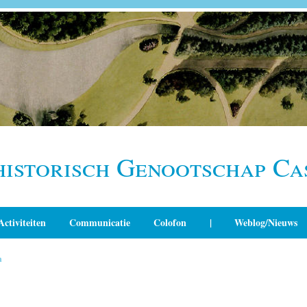
historisch Genootschap Ca
Activiteiten
Communicatie
Colofon
|
Weblog/Nieuws
n