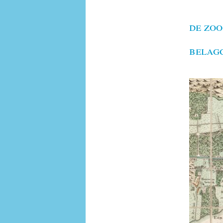
de zo
belag