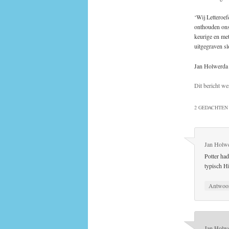
‘Wij Letteroef
onthouden ons
keurige en met
uitgegraven sl
Jan Holwerda
Dit bericht we
2 GEDACHTEN 
Jan Holw
Potter had
typisch H
Antwoo
Jan Holw