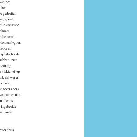
van het
bben,
e gedeelten
regte, met
of halfstamde
ngeboom
en bestemd,
nden aanleg, en
roote en
ijn slechts de
hebben: niet
r woning
 vlakte, of op
t, dat wij er
ein vee,
aadgevers eens
eel alhier niet
 allen is,
 ingebeelde
een ander
rotendeels