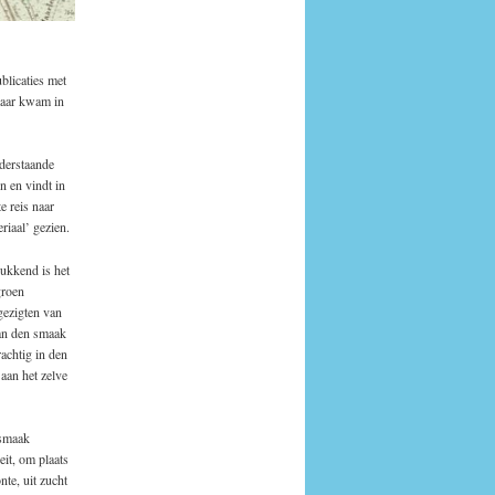
blicaties met
maar kwam in
derstaande
en en vindt in
e reis naar
riaal’ gezien.
rukkend is het
groen
gezigten van
van den smaak
achtig in den
aan het zelve
 smaak
eit, om plaats
te, uit zucht