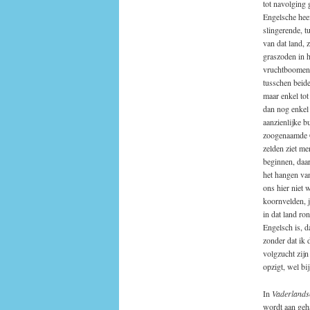
tot navolging 
Engelsche heef
slingerende, t
van dat land, 
graszoden in h
vruchtboomen 
tusschen beide
maar enkel tot
dan nog enkel
aanzienlijke b
zoogenaamde Co
zelden ziet me
beginnen, daar
het hangen van
ons hier niet 
koornvelden, j
in dat land ro
Engelsch is, d
zonder dat ik
volgzucht zijn
opzigt, wel bij
In
Vaderlandsc
wordt aan gehaa