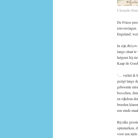
Uitsnede
Haar
De Friese pred
reisverslagen
Engeland, werk
In zijn
Reizen 
lange citaat te
hetgeen hij zi
Kaap de Goede 
‘… verliet ik 
gezigt langs d
geboomte uitst
bosschen, duin
en rijkdom der
breeden klaren
een einde maa
Bij elke groot
optemerken, di
voor een niets