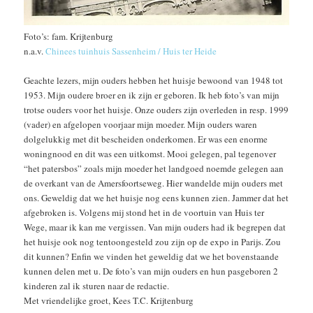
Foto’s: fam. Krijtenburg
n.a.v.
Chinees tuinhuis Sassenheim / Huis ter Heide
Geachte lezers, mijn ouders hebben het huisje bewoond van 1948 tot
1953. Mijn oudere broer en ik zijn er geboren. Ik heb foto’s van mijn
trotse ouders voor het huisje. Onze ouders zijn overleden in resp. 1999
(vader) en afgelopen voorjaar mijn moeder. Mijn ouders waren
dolgelukkig met dit bescheiden onderkomen. Er was een enorme
woningnood en dit was een uitkomst. Mooi gelegen, pal tegenover
“het patersbos” zoals mijn moeder het landgoed noemde gelegen aan
de overkant van de Amersfoortseweg. Hier wandelde mijn ouders met
ons. Geweldig dat we het huisje nog eens kunnen zien. Jammer dat het
afgebroken is. Volgens mij stond het in de voortuin van Huis ter
Wege, maar ik kan me vergissen. Van mijn ouders had ik begrepen dat
het huisje ook nog tentoongesteld zou zijn op de expo in Parijs. Zou
dit kunnen? Enfin we vinden het geweldig dat we het bovenstaande
kunnen delen met u. De foto’s van mijn ouders en hun pasgeboren 2
kinderen zal ik sturen naar de redactie.
Met vriendelijke groet, Kees T.C. Krijtenburg