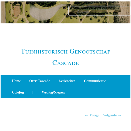
Spring
naar
de
primaire
inhoud
Tuinhistorisch Genootschap
Cascade
Hoofdmenu
Home
Over Cascade
Activiteiten
Communicatie
Colofon
|
Weblog/Nieuws
Berichtnavigatie
←
Vorige
Volgende
→