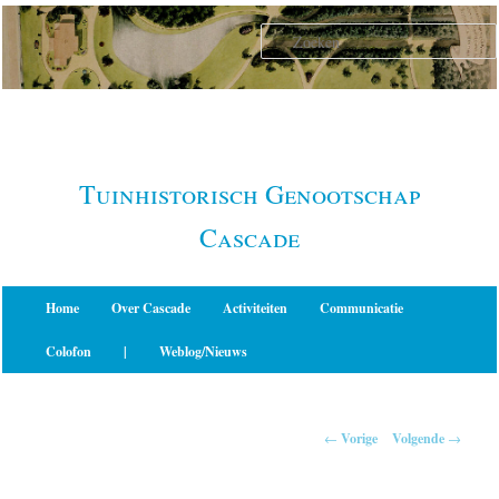
Spring
naar
de
primaire
inhoud
Tuinhistorisch Genootschap
Cascade
Hoofdmenu
Home
Over Cascade
Activiteiten
Communicatie
Colofon
|
Weblog/Nieuws
Berichtnavigatie
←
Vorige
Volgende
→