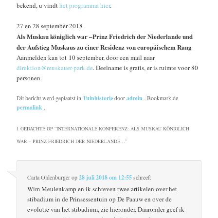
bekend, u vindt
het programma hier
.
27 en 28 september 2018
Als Muskau königlich war –Prinz Friedrich der Niederlande und
der Aufstieg Muskaus zu einer Residenz von europäischem Rang
Aanmelden kan tot 10 september, door een mail naar
direktion@muskauer-park.de
. Deelname is gratis, er is ruimte voor 80
personen.
Dit bericht werd geplaatst in
Tuinhistorie
door
admin
. Bookmark de
permalink
.
1 GEDACHTE OP “
INTERNATIONALE KONFERENZ: ALS MUSKAU KÖNIGLICH
WAR – PRINZ FRIEDRICH DER NIEDERLANDE…
”
Carla Oldenburger
op
28 juli 2018 om 12:55
schreef:
Wim Meulenkamp en ik schreven twee artikelen over het
stibadium in de Prinsessentuin op De Paauw en over de
evolutie van het stibadium, zie hieronder. Daaronder geef ik