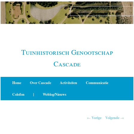
Spring
naar
de
primaire
inhoud
Tuinhistorisch Genootschap
Cascade
Hoofdmenu
Home
Over Cascade
Activiteiten
Communicatie
Colofon
|
Weblog/Nieuws
Berichtnavigatie
←
Vorige
Volgende
→