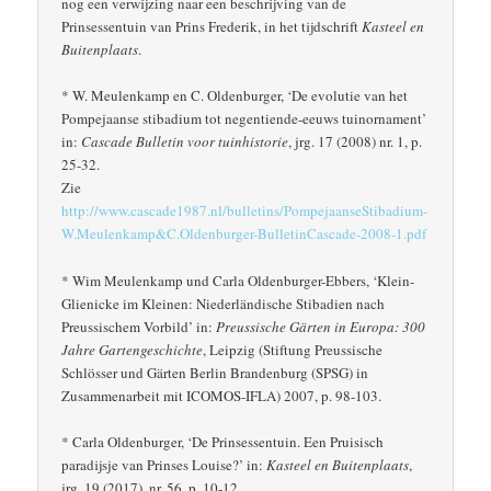
nog een verwijzing naar een beschrijving van de
Prinsessentuin van Prins Frederik, in het tijdschrift
Kasteel en
Buitenplaats
.
* W. Meulenkamp en C. Oldenburger, ‘De evolutie van het
Pompejaanse stibadium tot negentiende-eeuws tuinornament’
in:
Cascade Bulletin voor tuinhistorie
, jrg. 17 (2008) nr. 1, p.
25-32.
Zie
http://www.cascade1987.nl/bulletins/PompejaanseStibadium-
W.Meulenkamp&C.Oldenburger-BulletinCascade-2008-1.pdf
* Wim Meulenkamp und Carla Oldenburger-Ebbers, ‘Klein-
Glienicke im Kleinen: Niederländische Stibadien nach
Preussischem Vorbild’ in:
Preussische Gärten in Europa: 300
Jahre Gartengeschichte
, Leipzig (Stiftung Preussische
Schlösser und Gärten Berlin Brandenburg (SPSG) in
Zusammenarbeit mit ICOMOS-IFLA) 2007, p. 98-103.
* Carla Oldenburger, ‘De Prinsessentuin. Een Pruisisch
paradijsje van Prinses Louise?’ in:
Kasteel en Buitenplaats
,
jrg. 19 (2017), nr. 56, p. 10-12.